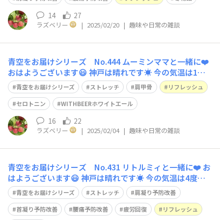
す。 息を
14
27
ラズベリー
|
2025/02/20
|
趣味や日常の雑談
青空をお届けシリーズ No.444 ムーミンママと一緒に❤️
おはようございます😃 神戸は晴れです☀️ 今の気温は1
度、予想最高気温は5度です🥶 今日のストレッチは、難易
青空をお届けシリーズ
ストレッチ
肩甲骨
リフレッシュ
度⭐️⭐️ 立ってでも座ってでも大丈夫です。 骨盤を立てて、
下腹を引き上げて背筋を伸ばします。 身体をしっかりと
セロトニン
WITHBEERホワイトエール
安定させます
16
22
ラズベリー
|
2025/02/04
|
趣味や日常の雑談
青空をお届けシリーズ No.431 リトルミィと一緒に❤️ お
はようございます😃 神戸は晴れです☀️ 今の気温は4度、
予想最高気温は12度です。 今日のストレッチは、難易度
青空をお届けシリーズ
ストレッチ
肩凝り予防改善
⭐️⭐️ 立ってでも座ってでも大丈夫です。 骨盤を立てて、下
腹を引き上げて背筋を伸ばします。 息を吸いながら、両
首凝り予防改善
腰痛予防改善
疲労回復
リフレッシュ