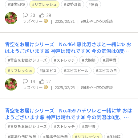
てて、下腹を引き上げて背筋を伸ばしましょう。 両腕を
疲労回復
リフレッシュ
姿勢改善
焦香
前下に伸ばし、
20
29
ラズベリー
|
2025/03/31
|
趣味や日常の雑談
青空をお届けシリーズ No.464 恵比寿さまと一緒に✨ お
はようございます😃 神戸は晴れです☀️ 今の気温は0度、
予想最高気温は8度です。 今日のストレッチは、難易度
青空をお届けシリーズ
ストレッチ
大胸筋
肩甲骨
⭐️⭐️ 脚を肩幅に広げて、骨盤を立てて、下腹を引き上げて
まっすぐに立ちます。 座ってでも大丈夫です。 身体をし
リフレッシュ
福ヱビス
ヱビスビール
ヱビスの日
っかりと安定さ
14
27
ラズベリー
|
2025/02/25
|
趣味や日常の雑談
青空をお届けシリーズ No.459 ハチワレと一緒に💙 おは
ようございます😃 神戸は晴れです☀️ 今の気温は0度、予
想最高気温は6度です。 今日のストレッチは、難易度⭐️⭐️
青空をお届けシリーズ
ストレッチ
肩甲骨
立ってでも座ってでもOKです。 胸の前で手を組んで斜め
に下に伸ばします。 息を吸いながら、頭の上に伸ばしま
肩凝り予防改善
腰痛予防改善
リフレッシュ
冬物語