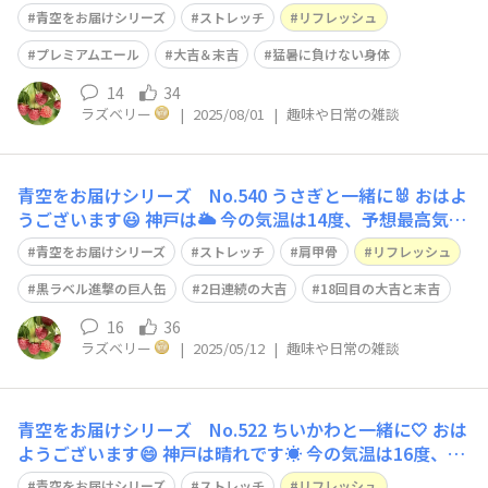
想最高気温は35度です🥵 今日のストレッチは、難易度⭐️⭐️
青空をお届けシリーズ
ストレッチ
リフレッシュ
立ってでも、座ってでも大丈夫です。 骨盤を立てて、下
腹を引き上げて背筋を伸ばします。 脚は肩幅に開きます。
プレミアムエール
大吉＆末吉
猛暑に負けない身体
腹筋を
14
34
ラズベリー
|
2025/08/01
|
趣味や日常の雑談
青空をお届けシリーズ No.540 うさぎと一緒に🐰 おはよ
うございます😃 神戸は🌥️ 今の気温は14度、予想最高気温
は21度です。 今日のストレッチは、難易度⭐️⭐️ 立ってでも
青空をお届けシリーズ
ストレッチ
肩甲骨
リフレッシュ
座ってでも行って頂けます。 骨盤を立てて、下腹を引き
上げて背筋を伸ばします。 息を吸って、右腕を頭の上へ
黒ラベル進撃の巨人缶
2日連続の大吉
18回目の大吉と末吉
まっすぐに
16
36
ラズベリー
|
2025/05/12
|
趣味や日常の雑談
青空をお届けシリーズ No.522 ちいかわと一緒に🤍 おは
ようございます😄 神戸は晴れです☀️ 今の気温は16度、予
想最高気温は21度です。 今日のストレッチは、難易度⭐️⭐️
青空をお届けシリーズ
ストレッチ
リフレッシュ