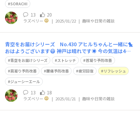
腕をまっ
SORACHI
13
20
ラズベリー
|
2025/01/22
|
趣味や日常の雑談
青空をお届けシリーズ No.430 アヒルちゃんと一緒に🐤
おはようございます😃 神戸は晴れです☀️ 今の気温は4
度、予想最高気温は11度です。 今日のストレッチは、難
青空をお届けシリーズ
ストレッチ
首凝り予防改善
易度⭐️⭐️ 椅子に座って行います🪑 骨盤を立てて、下腹を引
き上げて背筋を伸ばしてください。 左手をお尻の下に置
肩凝り予防改善
腰痛予防改善
疲労回復
リフレッシュ
きましょう。
ジューシーエール
13
18
ラズベリー
|
2025/01/21
|
趣味や日常の雑談