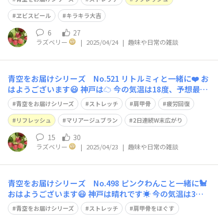
背筋を伸ばしてまっすぐに立ちます。 座ってでも大丈夫
です。 骨盤を立てて、下腹を引き上げます。 両腕を頭の
ヱビスビール
キラキラ大吉
上に伸ば
6
27
ラズベリー
|
2025/04/24
|
趣味や日常の雑談
青空をお届けシリーズ No.521 リトルミィと一緒に❤️ お
はようございます😃 神戸は☁️ 今の気温は18度、予想最高
気温は22度です 今日のストレッチは、難易度⭐️⭐️ 立ってで
青空をお届けシリーズ
ストレッチ
肩甲骨
疲労回復
も座ってでも大丈夫です。 骨盤を立てて、下腹を引き上
げて背筋を伸ばします。 両肩を下げてリラックスします。
リフレッシュ
マリアージュブラン
2日連続W末広がり
両肘
15
30
ラズベリー
|
2025/04/23
|
趣味や日常の雑談
青空をお届けシリーズ No.498 ピンクわんこと一緒に🐩
おはようございます😃 神戸は晴れです☀️ 今の気温は3
度、予想最高気温は12度です 今日のストレッチは、難易
青空をお届けシリーズ
ストレッチ
肩甲骨をほぐす
度⭐️⭐️ 立ってでも、座ってでも行って頂けます。 骨盤を立