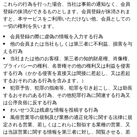
これらの行為を行った場合、当社は事前の通知なく、会員
登録の抹消ができるものとします。会員登録が抹消されま
すと、本サービスをご利用いただけない他、会員としての
一切の権利を失います。
会員登録の際に虚偽の情報を入力する行為
他の会員または当社もしくは第三者に不利益、損害を与
える行為
当社または他のお客様、第三者の知的財産権、肖像権、
プライバシーの権利、名誉権その他の権利又は利益を侵害
する行為（かかる侵害を直接又は間接に惹起し、又は惹起
するおそれのある行為を含みます。）
犯罪予告、犯罪の指南等、犯罪を引き起こし、又は助長
するおそれのある行為、その他犯罪行為に関連する行為又
は公序良俗に反する行為
わいせつ又は残虐な情報を投稿する行為
風俗営業等の規制及び業務の適正化等に関する法律に規
定される営業、若しくはこれらに類似する業種の営業、又
は当該営業に関する情報を第三者に対し、閲覧させる、若