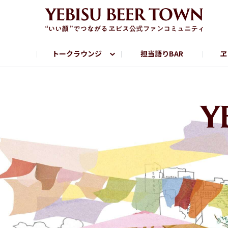
トークラウンジ
担当語りBAR
ヱ
フリートーク
ヱビス提供店情報
ヱビスブランドサイト
ヱビスフォト
YEBISU BAR
YEBISU BREWE
サッポロビール公式Instagram