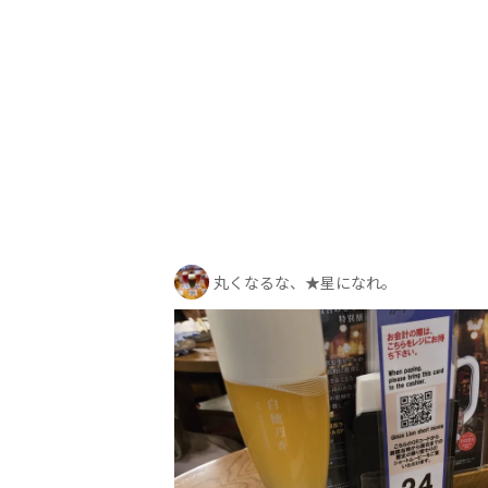
丸くなるな、★星になれ。