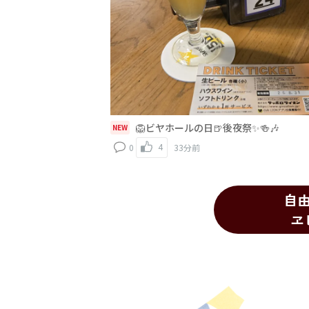
🦁ビヤホールの日🍺後夜祭✨🍻🎶
NEW
4
0
33分前