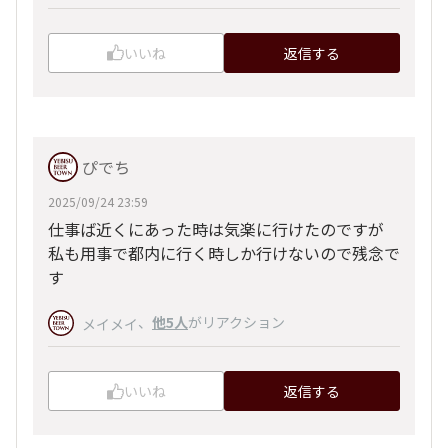
いいね
返信する
ぴでち
2025/09/24 23:59
仕事ば近くにあった時は気楽に行けたのですが
私も用事で都内に行く時しか行けないので残念で
す
、
他5人
がリアクション
メイメイ
いいね
返信する