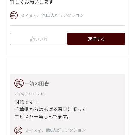
宜しくお願いします
、
他11人
がリアクション
メイメイ
いいね
返信する
一流の田舎
2025/09/22 12:19
同意です！
千葉県からはるばる電車に乗って
エビスバー楽しんでます。
、
他8人
がリアクション
メイメイ