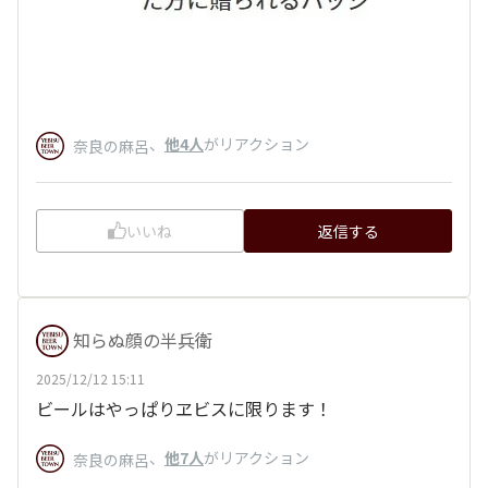
、
他4人
がリアクション
奈良の麻呂
いいね
返信する
知らぬ顔の半兵衛
2025/12/12 15:11
ビールはやっぱりヱビスに限ります！
、
他7人
がリアクション
奈良の麻呂