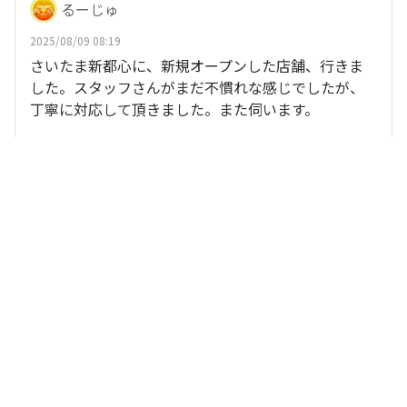
るーじゅ
2025/08/09 08:19
さいたま新都心に、新規オープンした店舗、行きま
した。スタッフさんがまだ不慣れな感じでしたが、
丁寧に対応して頂きました。また伺います。
、
他11人
がリアクション
メイメイ
いいね
返信する
るーじゅ
2025/07/19 06:21
川口樹モールプラザのエビスバー、今月末で閉店。
残念だなぁ。よく利用させて頂きました。