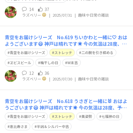
14
37
ラズベリー
|
2025/07/31
|
趣味や日常の雑談
青空をお届けシリーズ No.619 ちいかわと一緒に🤍 おは
ようございます😃 神戸は晴れです☀️ 今の気温は28度、予
想最高気温は36度です🥵 今日のストレッチは、難易度⭐️⭐️
青空をお届けシリーズ
ストレッチ
二の腕を引き締める
立ってでも、座ってでも行って頂けます。 骨盤を立て
て、下腹を引き上げて背筋を伸ばします。 両手を「前な
ヱビスビール
梅干しの日
W末吉
らえ」のよう
12
36
ラズベリー
|
2025/07/30
|
趣味や日常の雑談
青空をお届けシリーズ No.618 うさぎと一緒に🐰 おはよ
うございます😃 神戸は晴れです☀️ 今の気温は28度、予想
最高気温は36度です🥵 今日のストレッチは、難易度⭐️⭐️ 椅
青空をお届けシリーズ
ストレッチ
美姿勢
七福神の日
子に浅く腰掛けます。 骨盤を立てて、下腹を引き上げて
背筋を伸ばします。両脚を大きく開き、両手を後頭部で組
恵比寿さま
半凶＆シルバー中吉