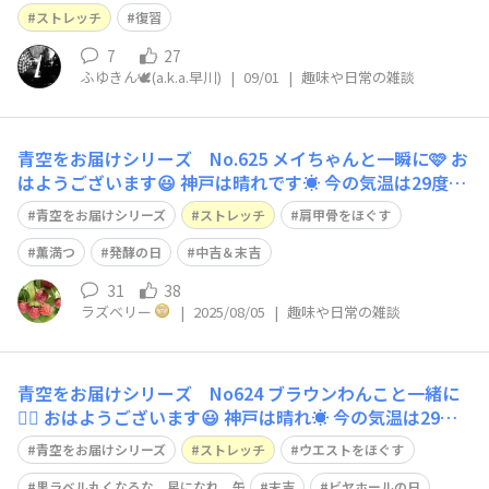
2回のストレッチです♪ ビアホリデー中はサボってしまっ
ストレッチ
復習
てので😅
7
27
ふゆきん🕊️(a.k.a.早川)
|
09/01
|
趣味や日常の雑談
青空をお届けシリーズ No.625 メイちゃんと一瞬に🩷 お
はようございます😃 神戸は晴れです☀️ 今の気温は29度、
予想最高気温は34度です🥵 今日のストレッチは難易度
青空をお届けシリーズ
ストレッチ
肩甲骨をほぐす
⭐️⭐️⭐️ 立ってでも座ってでも大丈夫です。 骨盤を立てて、
下腹を引き上げて背筋を伸ばします。 脚は腰幅に開きま
薫満つ
発酵の日
中吉＆末吉
す。 椅子
31
38
ラズベリー
|
2025/08/05
|
趣味や日常の雑談
青空をお届けシリーズ No624 ブラウンわんこと一緒に
🐕‍🦺 おはようございます😃 神戸は晴れ☀️ 今の気温は29
度、予想最高気温は34度です🥵 今日のストレッチは、難
青空をお届けシリーズ
ストレッチ
ウエストをほぐす
易度⭐️⭐️ 立ってでも座ってでも行って頂けます。 骨盤を立
黒ラベル丸くなるな、星になれ。缶
末吉
ビヤホールの日