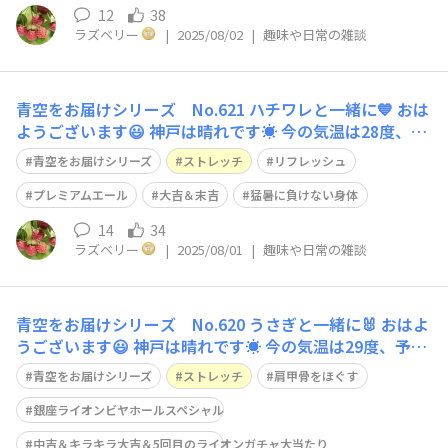
ら、足首を回し
12
38
ラズベリー
|
2025/08/02
|
趣味や日常の雑談
青空をお届けシリーズ No.621 ハチワレと一緒に💙 おは
ようございます😃 神戸は晴れです☀️ 今の気温は28度、予
想最高気温は35度です🥵 今日のストレッチは、難易度⭐️⭐️
青空をお届けシリーズ
ストレッチ
リフレッシュ
立ってでも、座ってでも大丈夫です。 骨盤を立てて、下
腹を引き上げて背筋を伸ばします。 脚は肩幅に開きます。
プレミアムエール
大吉＆末吉
猛暑に負けない身体
腹筋を
14
34
ラズベリー
|
2025/08/01
|
趣味や日常の雑談
青空をお届けシリーズ No.620 うさぎと一緒に🐰 おはよ
うございます😃 神戸は晴れです☀️ 今の気温は29度、予想
最高気温は35度です🥵 今日のストレッチは、難易度⭐️⭐️ 立
青空をお届けシリーズ
ストレッチ
肩甲骨をほぐす
ってでも座ってでも大丈夫です。 骨盤を立てて。下腹を
引き上げて背筋を伸ばします。肩の力を抜きます。 脚を肩
銀座ライオンビヤホールスペシャル
幅に広げ
中吉＆キラキラ大吉＆5回目のライオンガチャ大当たり