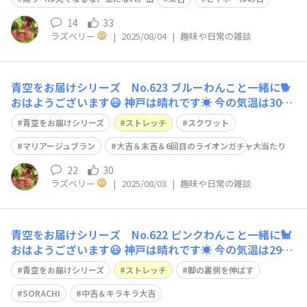
てて、下腹を引き上げて背筋を伸ばします。 脚を肩幅に
開きます。
14
33
ラズベリー
|
2025/08/04
|
趣味や日常の雑談
青空をお届けシリーズ No.623 ブルーわんこと一緒に🐕
おはようございます😃 神戸は晴れです☀️ 今の気温は30
度、予想最高気温は35度です🥵 今日のストレッチは、難
青空をお届けシリーズ
ストレッチ
スクワット
易度⭐️⭐️⭐️⭐️ バウンドスクワットです。 骨盤を立てて、下
腹を引き上げて背筋を伸ばします。 脚を腰幅より少し広
マリアージュブラン
大吉＆末吉＆6回目のライオンガチャ大当たり
めに広げ、
22
30
ラズベリー
|
2025/08/03
|
趣味や日常の雑談
青空をお届けシリーズ No.622 ピンクわんこと一緒に🐩
おはようございます😃 神戸は晴れです☀️ 今の気温は29
度、予想最高気温は37度です🥵 今日のストレッチは、難
青空をお届けシリーズ
ストレッチ
脚の裏側を伸ばす
易度⭐️⭐️ 両ひざを立てて、仰向けになります。 右脚を持ち
上げて、膝裏を両手で持ちます。 息を吸って吐きなが
SORACHI
中吉＆キラキラ大吉