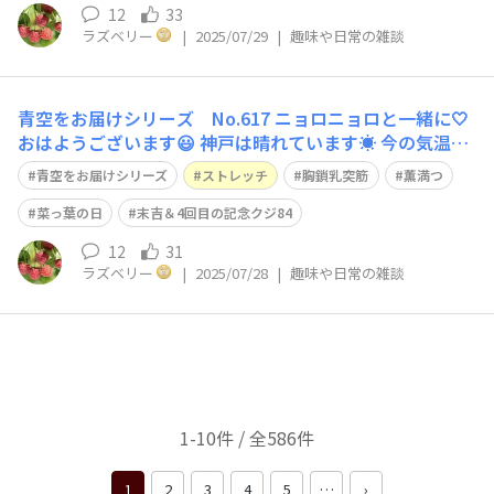
みます。
12
33
ラズベリー
|
2025/07/29
|
趣味や日常の雑談
青空をお届けシリーズ No.617 ニョロニョロと一緒に🤍
おはようございます😃 神戸は晴れています☀️ 今の気温は
29度、予想最高気温は35度です🥵 今日のストレッチは、
青空をお届けシリーズ
ストレッチ
胸鎖乳突筋
薫満つ
難易度⭐️⭐️ 立ってでも座ってでも行って頂けます。 骨盤を
立てて、下腹を引き上げて背筋を伸ばしましょう。 胸の
菜っ葉の日
末吉＆4回目の記念クジ84
前で腕をク
12
31
ラズベリー
|
2025/07/28
|
趣味や日常の雑談
1-10件 / 全586件
1
2
3
4
5
…
›