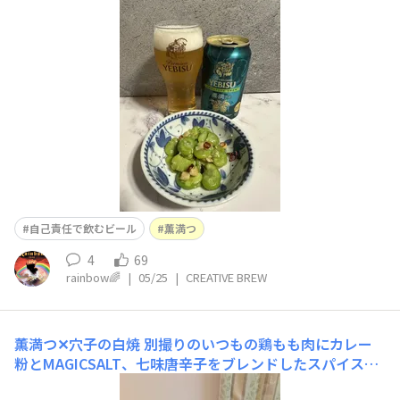
ニンニク🧄と炒めてアテにしました♪
自己責任で飲むビール
薫満つ
4
69
rainbow🌈
|
05/25
|
CREATIVE BREW
薫満つ✕穴子の白焼
別撮りのいつもの鶏もも肉にカレー
粉とMAGICSALT、七味唐辛子をブレンドしたスパイス焼
き薫満つで乾杯🍻お夕飯を思いつかない日は何を見てもピ