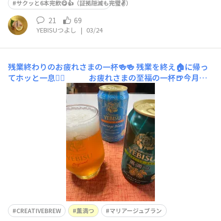
サクッと6本完飲😋👍（証拠隠滅も完璧✌️）
21
69
YEBISUつよし
|
03/24
残業終わりのお疲れさまの一杯🍻🍻
残業を終え🏠に帰っ
てホッと一息😮‍💨 お疲れさまの至福の一杯🍺今月賞
味期限の 薫満つ＆マリアージ
ュブランで お疲れさまぁ〜🎶
かんぱぁ〜い🍻🍻🍻マリアージュブランってこ
んな美味かった⁉️😝
CREATIVEBREW
薫満つ
マリアージュブラン