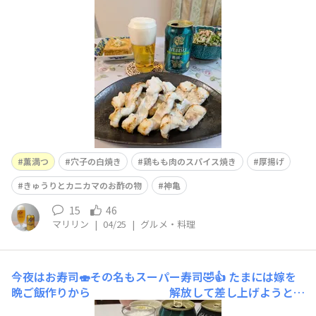
ンとこないし何を作ればいいのかも分からなくなり無駄に
スーパーを周回します。。そんな困った日が昨日でしたで
すが、そんな困った日でも、お✨と言うことがたまにある
と
薫満つ
穴子の白焼き
鶏もも肉のスパイス焼き
厚揚げ
きゅうりとカニカマのお酢の物
神亀
15
46
マリリン
|
04/25
|
グルメ・料理
今夜はお寿司🍣その名もスーパー寿司🤣👍
たまには嫁を
晩ご飯作りから 解放して差し上げようと
（時々YEBIつよ晩ご飯当番ですけど😅