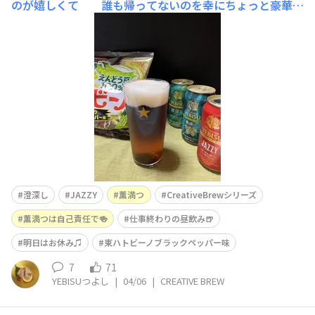
のが嬉しくて 誰も帰ってないのを幸にちょっと豪華？
に クリエイティブシリーズで昼飲み🍺😋👍今日も一日
お疲れさまぁ〜♬ か
澄深し
JAZZY
薫満つ
CreativeBrewシリーズ
薫満つは自己責任で🍻
仕事終わりの昼飲み🍺
明日はお休み♫
東ハトビーノブラックペッパー味
7
71
YEBISUつよし
|
04/06
|
CREATIVE BREW