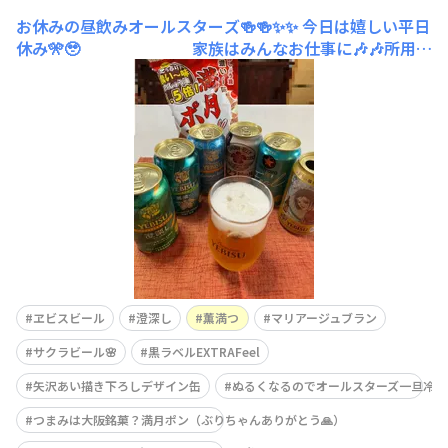
お休みの昼飲みオールスターズ🍻🍻✨✨
今日は嬉しい平日
休み🎌🥹 家族はみんなお仕事に🎶🎶所用も
午前中でさっさと済ませ ルンルン♬気分で帰
宅🏠 ポカポカ陽気でかいた汗を流す
べく （全然かいてないけど😝💦）
昼間から風呂にお湯張り温泉♨️の素投入！ （ちなみに今
日は城崎温泉♨️でした🤭）
ヱビスビール
澄深し
薫満つ
マリアージュブラン
サクラビール🌸
黒ラベルEXTRAFeel
矢沢あい描き下ろしデザイン缶
ぬるくなるのでオールスターズ一旦冷蔵
つまみは大阪銘菓？満月ポン（ぶりちゃんありがとう🙏）