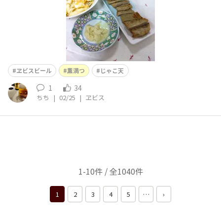
ヱビスビール
薫満つ
じゃこ天
1
34
ちち
|
02/25
|
ヱビス
1-10件 / 全1040件
1
2
3
4
5
…
›