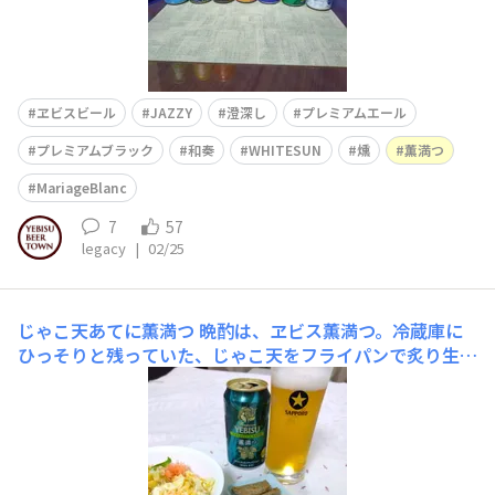
ヱビスビール
JAZZY
澄深し
プレミアムエール
プレミアムブラック
和奏
WHITESUN
燻
薫満つ
MariageBlanc
7
57
legacy
|
02/25
じゃこ天あてに薫満つ
晩酌は、ヱビス薫満つ。冷蔵庫に
ひっそりと残っていた、じゃこ天をフライパンで炙り生姜
醤油で食す。