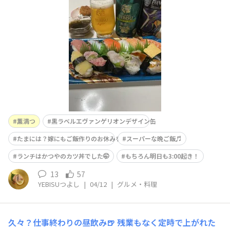
💦）今夜はスーパーのお寿司🍣で🎶スーパーのエビカツ
と パックのもずく酢を添えて
今夜はスーパーな晩ご飯🎶🤣👍自己責任で飲む
薫満つと 黒
薫満つ
黒ラベルエヴァンゲリオンデザイン缶
たまには？嫁にもご飯作りのお休みを😜
スーパーな晩ご飯♬
ランチはかつやのカツ丼でした🤭
もちろん明日も3:00起き！
13
57
YEBISUつよし
|
04/12
|
グルメ・料理
久々？仕事終わりの昼飲み🍺
残業もなく定時で上がれた