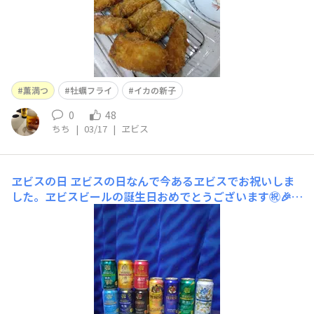
薫満つ
牡蠣フライ
イカの新子
0
48
ちち
|
03/17
|
ヱビス
ヱビスの日
ヱビスの日なんで今あるヱビスでお祝いしま
した。ヱビスビールの誕生日おめでとうございます㊗️🎉👏
👏👏👏👏👏でも、飲むのはやっぱりヱビス、福ヱビスにし
ました。福ヱビスでなんちゃら スパゲッティとチキンソ
テー 風と余り物で作ったらしいサラダを美味しくいただ
きました。ごちそうさまでした🙏😎👍。でも、本音で言