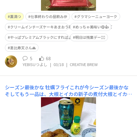
薫満つ
仕事終わりの昼飲み🍺
グラマシーニューヨーク
クリームインチーズケーキあまおう苺とマスカルポーネチーズ
めっちゃ美味い😋👍
やっぱプレミアムブラックにすればよかった😆
明日は残業デー😮‍💨
恵比寿天さん🙏
5
68
YEBISUつよし
|
03/18
|
CREATIVE BREW
シーズン最後かな
牡蠣フライこれが今シーズン最後かな
そしてもう一品は、大根とイカの新子の煮付大根とイカ新
子の煮付