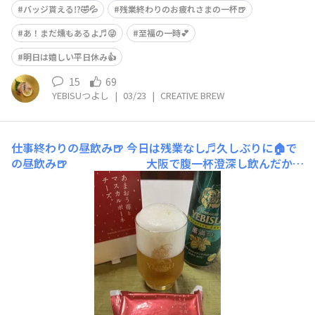
バッジ貰える⁉️🤣💦
残業終わりのお疲れさまの一杯🍺
あ！まだ燻もあるよ♬😜
至福の一時💕
明日は嬉しい平日休み👍
15
69
YEBISUつよし
|
03/23
|
CREATIVE BREW
仕事終わりの昼飲み🍺
今日は残業なし♬久しぶりに🏠で
の昼飲み🍺 大阪で腹一杯澄深し飲んだから
🤣💦 今日は残り少ない薫満つで お
疲れさまぁ〜♬