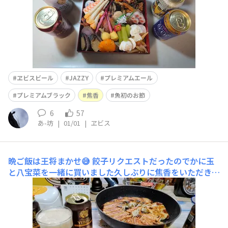
ヱビスビール
JAZZY
プレミアムエール
プレミアムブラック
焦香
魚初のお節
6
57
あ-坊
|
01/01
|
ヱビス
晩ご飯は王将まかせ😅
餃子リクエストだったのでかに玉
と八宝菜を一緒に買いました久しぶりに焦香をいただきま
す😋 この後東京クラフト ドゥンケルヴァイツェンとワ
イン🍷もいただきました