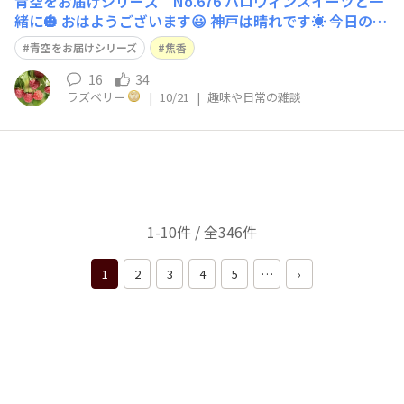
青空をお届けシリーズ No.676 ハロウィンスイーツと一
緒に🎃 おはようございます😃 神戸は晴れです☀️ 今日のス
トレッチは、難易度⭐️⭐️ 立ってでも座ってでも行って頂け
青空をお届けシリーズ
焦香
ます。 骨盤を立てて、下腹を引き上げて背筋を伸ばしま
しょう。 手を組んで肘を伸ばして、両腕を下に伸ばしま
16
34
ラズベリー
|
10/21
|
趣味や日常の雑談
す。 息を吸いな
1-10件 / 全346件
1
2
3
4
5
…
›