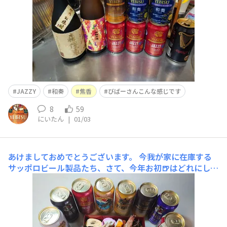
JAZZY
和奏
焦香
びばーさんこんな感じです
8
59
にいたん
|
01/03
あけましておめでとうございます。
今我が家に在庫する
サッポロビール製品たち、さて、今年お初🍺はどれにしよ
うかな？😁。