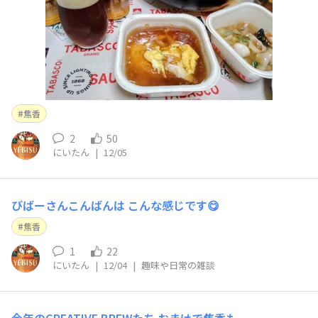
焦香
2
50
にいたん
|
12/05
びばーさんこんばんは こんな感じです😋
焦香
1
22
にいたん
|
12/04
|
趣味や日常の雑談