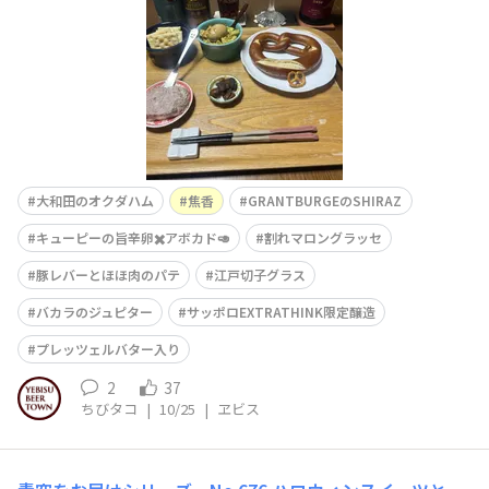
豚レバーパテに和牛コンビーフにハーブ🌿入ウィンナー買
い
大和田のオクダハム
焦香
GRANTBURGEのSHIRAZ
キューピーの旨辛卵✖️アボカド🥑
割れマロングラッセ
豚レバーとほほ肉のパテ
江戸切子グラス
バカラのジュピター
サッポロEXTRATHINK限定醸造
プレッツェルバター入り
2
37
ちびタコ
|
10/25
|
ヱビス