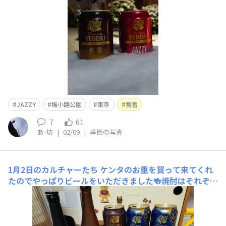
JAZZY
梅小路公園
東寺
焦香
7
61
あ-坊
|
02/09
|
季節の写真
1月2日のカルチャーたち
ケンタのお重を買って来てくれ
たのでやっぱりビールをいただきました🍻焼酎はそれぞれ
半分も残ってなかったので2本ありますが😅