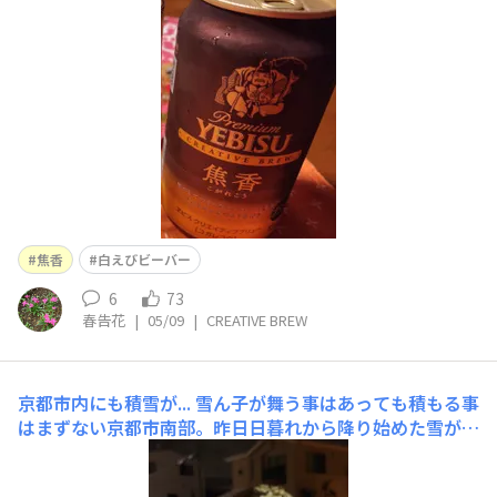
焦香
白えびビーバー
6
73
春告花
|
05/09
|
CREATIVE BREW
京都市内にも積雪が...
雪ん子が舞う事はあっても積もる事
はまずない京都市南部。昨日日暮れから降り始めた雪が積
もっていました。