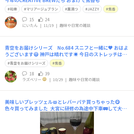
今年のCREATIVE BREWたち おまけで焦香も
和奏
マリアージュブラン
薫満つ
JAZZY
焦香
15
24
にいたん
|
11/19
|
趣味や日常の雑談
青空をお届けシリーズ No.684 スニフと一緒に🤎 おはよ
うございます😃 神戸は晴れです☀️ 今日のストレッチは、
難易度⭐️⭐️ 立ってでも、座ってでも行って頂けます。 骨盤
青空をお届けシリーズ
焦香
を立てて、下腹を引き上げて背筋を伸ばします。 胸の前
で両手の指を絡めます。 息を吸って吐きながら、手の甲
18
39
ラズベリー
|
10/29
|
趣味や日常の雑談
を前にゆっくり
美味しいプレッツェル🥨とレバーパテ買っちゃった😋
色々買ってみました 大宮に研修の為途中下車🚃して大和
田駅近のokuda.hamに🚶‍♀️ここのウィンナーはドイツ🇩🇪
の製法で作られてるので、美味しい😋んですよ〜ついつ
い プレッツェル🥨に（￥390)クロワッサン🥐（¥100）