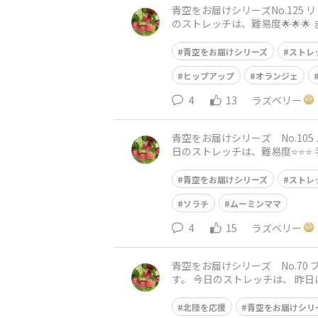
青空をお届けシリーズNo.125 リトルミィと一緒に🧡 おはようございます😃 神戸は晴れで
のストレッチは、難易度🌟🌟🌟 まっすぐ立って、手は腰に起きます。 股関節から棒のように、右脚を一歩後ろに引いて 親指だけを床に付けつま
先をツーンと
青空をお届けシリーズ
ストレ
ヒップアップ
オランジェ
4
13
ラズベリー
青空をお届けシリーズ No.105 ムーミンママと一緒に❤️ おはようございます😃
日のストレッチは、難易度⭐️⭐️⭐️ 手の位置は腰、または頭の後ろに。 骨盤を立てて、下腹を引き上げて、両足を前後で開き、後ろの足のかかとは
浮かせ
青空をお届けシリーズ
ストレ
ソラチ
ムーミンママ
4
15
ラズベリー
青空をお届けシリーズ No.70 ブラウンわんこと一緒に💚 おはようございます
す。 今日のストレッチは、 昨日に引き続きスクワットです。 足を腰幅より少し広めに開き、つま先と膝は少し外に同じ向きにします。 下腹を引
き上げて、骨盤を
北陸を応援
青空をお届けシリ