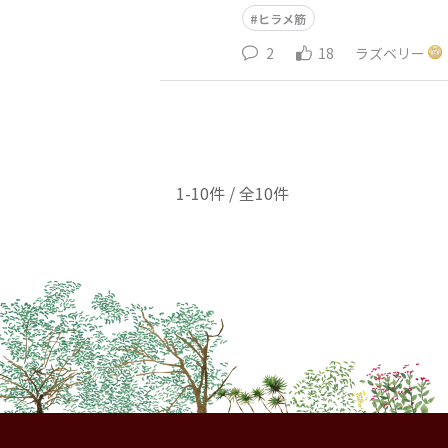
ヒラメ筋
2
18
ラズベリー
1-10件 / 全10件