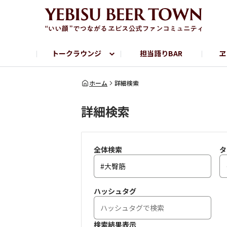
トークラウンジ
担当語りBAR
ヱ
フリートーク
ヱビス提供店情報
ヱビスブランドサイト
ヱビスフォト
YEBISU BAR
YEBISU BREWE
ホーム
詳細検索
詳細検索
サッポロビール公式Instagram
全体検索
タ
ハッシュタグ
検索結果表示