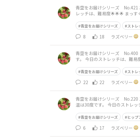
青空をお届けシリーズ No.421 ニョロニョロと一緒に🤍 おはようございます😃 
レッチは、難易度🌟🌟🌟 まっすぐ立って、骨盤を立てて、下腹を引き上げて背筋を伸ばして、手は腰におきます。 股関節から右脚を一歩後ろに
引いて、親指だけ
青空をお届けシリーズ
ストレ
8
18
ラズベリー
青空をお届けシリーズ No.400 トゥーティッキーと一緒に❤️ おはようござ
す。 今日のストレッチは、難易度⭐️⭐️⭐️ 脚を腰幅に広げて立ちます。 骨盤を立てて、下腹を引き上げて背筋を伸ばします。 手は胸の前で組みま
す。
青空をお届けシリーズ
ストレ
22
22
ラズベリー
青空をお届けシリーズ No.220 スノークのおじょうさんと一緒に🩷
温は30度です。 今日のストレッチは、難易度⭐️⭐️⭐️ 仰向けに寝転んで、膝を立てて、足を肩幅に開きます。 息を吸ってから、ゆっくりと吐きなが
ら、ヒ
青空をお届けシリーズ
ヒップ
6
17
ラズベリー