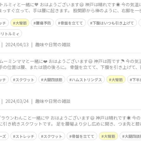
す☀️ 今の気温は16度、予想最高気温は21度です。 今日
ッチ
大臀筋
腰痛予防
骨盤を立てて
下腹はいつも引き上げて
リトルミィ
|
2024/04/13
|
趣味や日常の雑談
 神戸は雨です☂️ 今の気温は9度、予想最高気温は12度です。 今
ッチ
スクワット
大腿四頭筋
ハムストリングス
大臀筋
下半
|
2024/03/24
|
趣味や日常の雑談
 神戸は晴れです☀️ 今の気温は11度、予想最高気温は15度で
ーズ
ストレッチ
スクワット
骨盤を立てて
大臀筋
大腿四頭