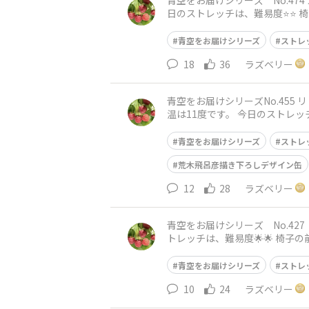
青空をお届けシリーズ No.474 スナフキンと一緒に💚 おはようございます😃 神戸
日のストレッチは、難易度⭐️⭐️ 椅子に座って、右脚を左脚の上に乗せます。 骨盤を立てて、下腹を引き上げて背筋を伸ばします。 両腕を下に伸
ばしてから
青空をお届けシリーズ
ストレ
18
36
ラズベリー
青空をお届けシリーズNo.455 リトルミィと一緒に❤️ おはようございます😃 神戸は昨
温は11度です。 今日のストレッチは難易度⭐️⭐️⭐️ スクワットです。 まっすぐに立って、骨盤を立てて下腹を引き上げて背筋を伸ばします。 足を
肩幅に
青空をお届けシリーズ
ストレ
荒木飛呂彦描き下ろしデザイン缶
12
28
ラズベリー
青空をお届けシリーズ No.427 トトロと一緒に🩶 おはようございます😃 神戸は晴れです☀
トレッチは、難易度🌟🌟 椅子の前に立ちます。 脚は肩幅に広げ、つま先と膝は正面に向けます。 両腕は、胸の前で組みます。 息を吸いながら、
背中を伸ばし
青空をお届けシリーズ
ストレ
10
24
ラズベリー