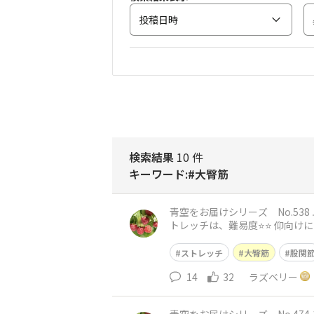
投稿日時
検索結果
10 件
キーワード:#大臀筋
青空をお届けシリーズ No.538 ムーミンパパと一緒に🎩 おはようございます😃 神
トレッチは、難易度⭐️⭐️ 仰向けになり、両膝を立てます。 息を吐きながら、おへそを床に沈めるイメージで、腰をしっかりと床に着けます。 息
を吸って
ストレッチ
大臀筋
股関
14
32
ラズベリー