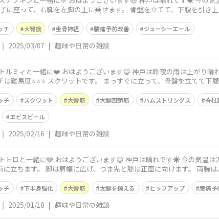
は晴れです☀️ 今の気温は3度、予想最高気温は10度です。 今
ッチ
大臀筋
坐骨神経
腰痛予防改善
ジューシーエール
|
2025/03/07
|
趣味や日常の雑談
夜の雨は上がり晴れました☀️ 今の気温は7度、予想最高気
ッチ
スクワット
大臀筋
大腿四頭筋
ハムストリングス
脊柱
ヱビスビール
|
2025/02/16
|
趣味や日常の雑談
️ 今の気温は2度、予想最高気温は8度です。 今日のス
ッチ
下半身強化
大臀筋
太腿を鍛える
ヒップアップ
腰痛予
|
2025/01/18
|
趣味や日常の雑談