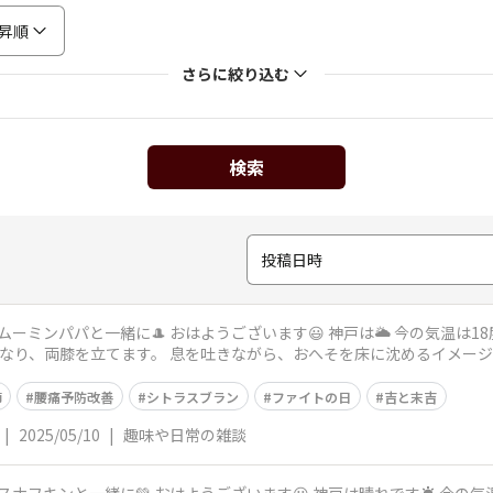
昇順
さらに絞り込む
検索
投稿日時
戸は🌥️ 今の気温は18度、予想最高気温は23度です。 今日のス
節
腰痛予防改善
シトラスブラン
ファイトの日
吉と末吉
|
2025/05/10
|
趣味や日常の雑談