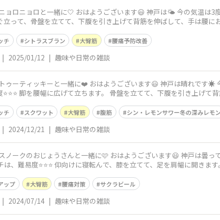
神戸は🌤️ 今の気温は3度、予想最高気温は8度です。 今日のスト
ッチ
シトラスブラン
大臀筋
腰痛予防改善
|
2025/01/12
|
趣味や日常の雑談
います😃 神戸は晴れです☀️ 今の気温は6度、予想最高気温は12度で
ッチ
スクワット
大臀筋
腹筋
シン・レモンサワー冬の深みレモ
|
2024/12/21
|
趣味や日常の雑談
 おはようございます😃 神戸は曇っています☁️ 今の気温は26度、予想最高気
アップ
大臀筋
腰痛対策
サクラビール
|
2024/07/14
|
趣味や日常の雑談