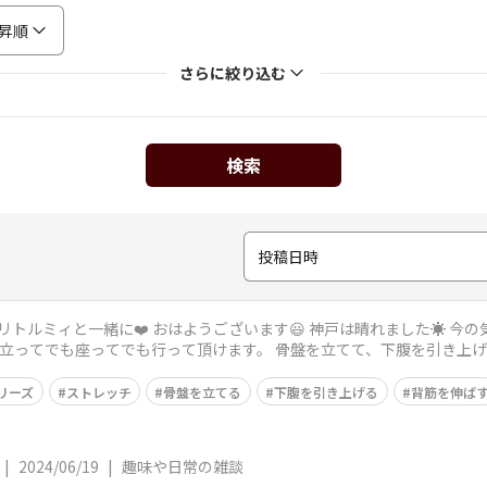
昇順
さらに絞り込む
検索
投稿日時
晴れました☀️ 今の気温は22度、予想最高気温は29度です🥵
リーズ
ストレッチ
骨盤を立てる
下腹を引き上げる
背筋を伸ば
|
2024/06/19
|
趣味や日常の雑談