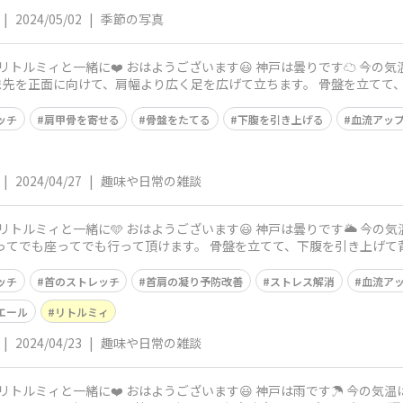
|
2024/05/02
|
季節の写真
曇りです☁️ 今の気温は18度、予想最高気温は21度です。 今
ッチ
肩甲骨を寄せる
骨盤をたてる
下腹を引き上げる
血流アッ
|
2024/04/27
|
趣味や日常の雑談
曇りです🌥️ 今の気温は16度、予想最高気温は19度です。 今
ッチ
首のストレッチ
首肩の凝り予防改善
ストレス解消
血流ア
エール
リトルミィ
|
2024/04/23
|
趣味や日常の雑談
雨です☂️ 今の気温は17度、予想最高気温は19度です。 今日