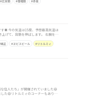
広背筋
僧帽筋
赤星
勢矯正
ヱビスビール
リトルミィ
な住人たち」が開催されていました😆
した😄リトルミィのコーナーもありま