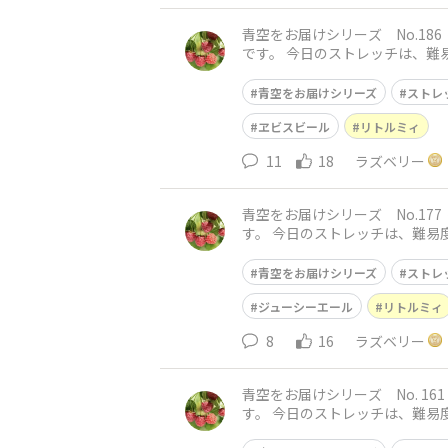
青空をお届けシリーズ No.186 リトルミィと一緒に❤️ おはようございます😄 今日
です。 今日のストレッチは、難易度⭐️⭐️ 立ってでも座ってでも大丈夫です。 骨盤を立てて、下腹を引き上げて、背筋を伸ばしてください。右腕
をまっす
青空をお届けシリーズ
ストレ
ヱビスビール
リトルミィ
11
18
ラズベリー
青空をお届けシリーズ No.177 リトルミィと一緒に❤️ おはようございます😄 神戸
す。 今日のストレッチは、難易度⭐️⭐️ 骨盤を立てて、下腹を引き上げて、背筋を伸ばしてまっすぐに立ちます。 息を吐きながら、ゆっくりと腹
筋で右脚を
青空をお届けシリーズ
ストレ
ジューシーエール
リトルミィ
8
16
ラズベリー
青空をお届けシリーズ No. 161 リトルミィと一緒に❤️ 神戸の朝は先程の雨が上がり
す。 今日のストレッチは、難易度⭐️⭐️ 立ってでも座ってでも行って頂けます。 骨盤を立てて、下腹を引き上げて、背筋を伸ばしましよう。 両手
を身体