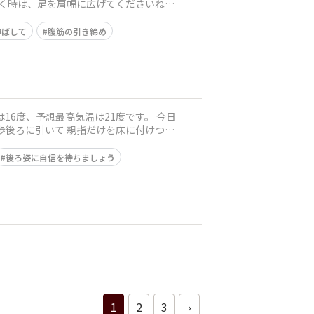
伸ばして
腹筋の引き締め
後ろ姿に自信を待ちましょう
1
2
3
›