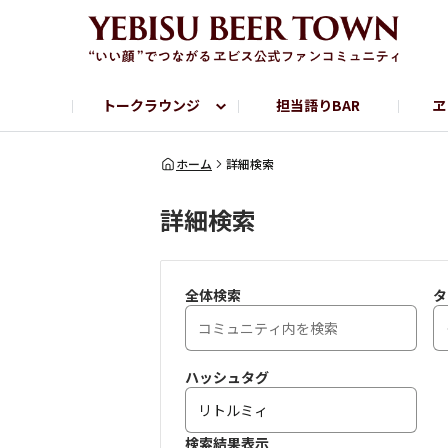
トークラウンジ
担当語りBAR
ヱ
フリートーク
ヱビス提供店情報
ヱビスブランドサイト
ヱビスフォト
YEBISU BAR
YEBISU BREWE
ホーム
詳細検索
詳細検索
サッポロビール公式Instagram
全体検索
タ
ハッシュタグ
検索結果表示