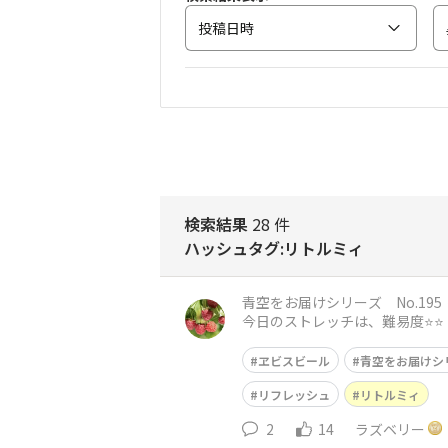
投稿日時
検索結果
28 件
ハッシュタグ:リトルミィ
青空をお届けシリーズ No.195 リトルミィと一緒に❤️ おはようございます😃 神戸は
今日のストレッチは、難易度⭐️⭐️ 立ってでも座ってでも行って頂けます。 骨盤を立てて、下腹を引き上げて背筋を伸ばします。 手を組んで外に
向け、
ヱビスビール
青空をお届けシ
リフレッシュ
リトルミィ
2
14
ラズベリー