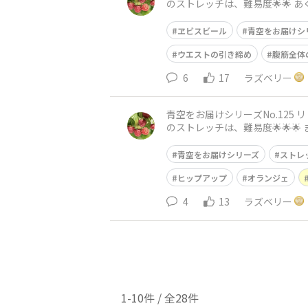
のストレッチは、難易度🌟🌟 あぐらをかいて座ります。 椅子に座ってでも大丈夫です。 立って行って頂く時は、足を肩幅に広げてくださいね。
両腕は胸
ヱビスビール
青空をお届けシ
ウエストの引き締め
腹筋全体
6
17
ラズベリー
青空をお届けシリーズNo.125 リトルミィと一緒に🧡 おはようございます😃 神戸は晴れで
のストレッチは、難易度🌟🌟🌟 まっすぐ立って、手は腰に起きます。 股関節から棒のように、右脚を一歩後ろに引いて 親指だけを床に付けつま
先をツーンと
青空をお届けシリーズ
ストレ
ヒップアップ
オランジェ
4
13
ラズベリー
1-10件 / 全28件