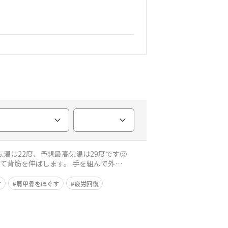
す
肩甲骨をほぐす
疲労回復