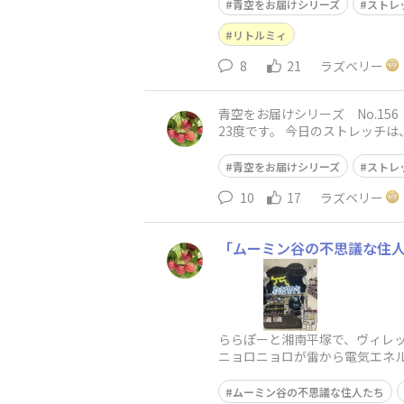
青空をお届けシリーズ
ストレ
リトルミィ
8
21
ラズベリー
青空をお届けシリーズ No.156 リトルミィと一緒に❤️ おはようございます😃 神戸
23度です。 今日のストレッチは、難易度⭐️ 立ってでも座ってでも大丈夫です。 骨盤を立てて、下腹を引き上げて、背筋を伸ばします。 右腕をま
っすぐ前
青空をお届けシリーズ
ストレ
10
17
ラズベリー
「ムーミン谷の不思議な住
ららぽーと湘南平塚で、ヴィレ
ニョロニョロが雷から電気エネ
した❤️ 今回は観るだけにしまし
ムーミン谷の不思議な住人たち