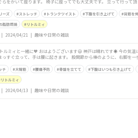
リーズ
ストレッチ
トランクツイスト
下腹を引き上げて
背筋を
の脂肪燃焼
リトルミィ
|
2024/04/21
|
趣味や日常の雑談
す☀️ 今の気温は16度、予想最高気温は21度です。 今日
ッチ
大臀筋
腰痛予防
骨盤を立てて
下腹はいつも引き上げて
リトルミィ
|
2024/04/13
|
趣味や日常の雑談