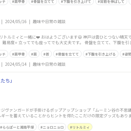
ッチ
肩甲骨
骨盤を立てて
下腹を引き上げて
背筋を伸ばして
|
2024/05/16
|
趣味や日常の雑談
は雲ひとつない晴天です☀️ 今の気温は15度、予想最高気温は
ッチ
肩甲骨
肩
首
骨盤を立てて
下腹を引き上げる
姿
|
2024/05/14
|
趣味や日常の雑談
人たち」
ッジヴァンガードが手掛けるポップアップショップ「ムーミン谷の不思議
ルギーを蓄えていることからヒントを得たここだけの限定グッズもありま
た
ららぽーと湘南平塚
ニョロニョロ
リトルミィ