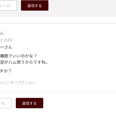
いいね
返信する
ん
1 15:02
ーさん
横筋でいいのかな？
足がハム使うからですね。
すか？
がリアクション
ベリー
いね
返信する