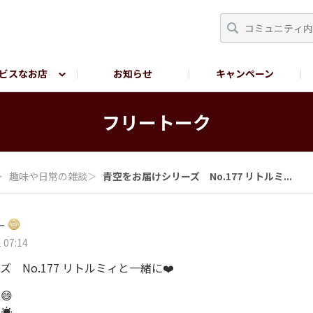
ビスなお店
お知らせ
キャンペーン
RY TOKYO
YEBISU BREWERY TOKYO公式LINE
サ
フリートーク
＞
趣味や日常の雑談
＞
青空をお届けシリーズ No.177 リトルミ...
ー
 07:14
 No.177 リトルミィと一緒に❤️
😄
☀️