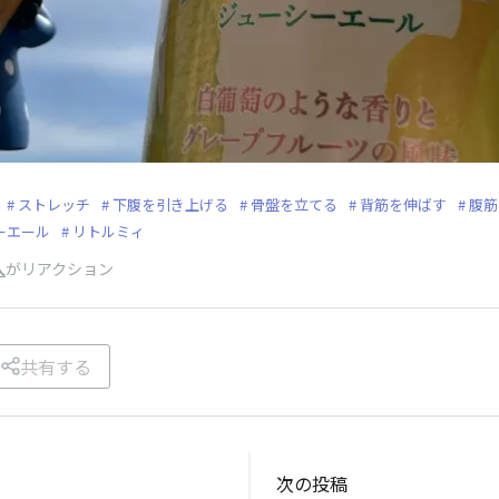
ストレッチ
下腹を引き上げる
骨盤を立てる
背筋を伸ばす
腹筋
ーエール
リトルミィ
人
がリアクション
共有する
次の投稿