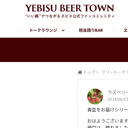
トークラウンジ
担当語りBAR
ヱ
フリートーク
ヱビス提供店情報
ヱビスブランドサイト
ヱビスフォト
YEBISU BAR
YEBISU BREWE
サッポロビール公式Instagram
トップ
＞
フリートーク
ラズベリ
2024/06/01
青空をお届けシリーズ
おはようございます
神戸は、晴れました