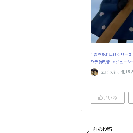
青空をお届けシリーズ
り予防改善
ジューシ
、
他15
ヱビス狂
いいね
前の投稿