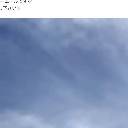
ーエールです💛
し下さい✨