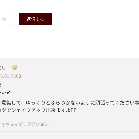
いね
返信する
ベリー
6/01 21:08
ま
い💕
を意識して、ゆっくりとふらつかないように頑張ってくださいね
ツでシェイプアップ出来ますよ🙆‍♀️
がリアクション
ごろちゃん