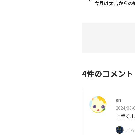
今月は大吉からの始
4
件のコメン
an
2024/06/0
上手く出
ごろ