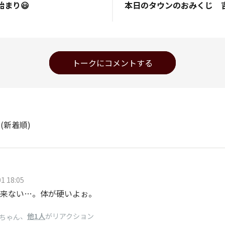
まり😃
トークにコメントする
ト
(新着順)
1 18:05
来ない…。体が硬いよぉ。
、
他1人
がリアクション
ちゃん