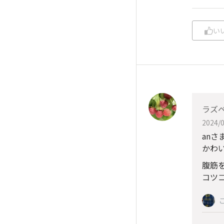
い
ラズ
2024/0
anさ
かわい
腹筋
コツコ