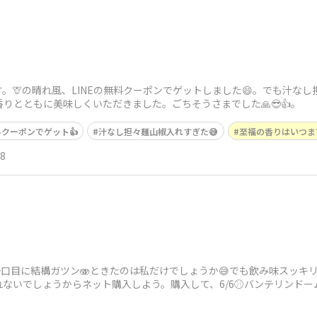
。🦒の晴れ風、LINEの無料クーポンでゲットしました😄。でも汁な
香りとともに美味しくいただきました。ごちそうさまでした🙏😎👍。
クーポンでゲット👍
汁なし担々麺山椒入れすぎた😅
至福の香りはいつま
18
一口目に結構ガツン🫨ときたのは私だけでしょうか😅でも飲み味スッキリ
いでしょうからネット購入しよう。購入して、6/6⚾️バンテリンドームで