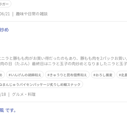
ラガー
06/21
|
趣味や日常の雑談
炒め
にニラと豚もも肉がお買い得だったのもあり、豚もも肉を2パックお買い
なお肉の日（たぶん）最終日はニラと玉子の肉炒めとなりましたニラと玉
ろし蕎麦をい
め
いんげんの胡麻和え
きゅうりと昆布佃煮和え
おろし蕎麦
北
🌰まんじゅうパイセンパッケージ炙りしめ鯖スナック
/18
|
グルメ・料理
風 です。