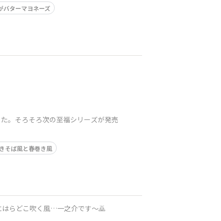
がバターマヨネーズ
した。そろそろ次の至福シリーズが発売
。
きそば風と春巻き風
はらどこ吹く風…一之介です〜🙇