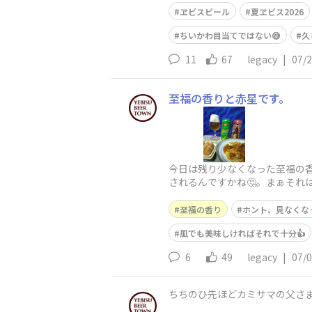
ヱビスビール
夏ヱビス2026
ちいかわ目当てではない😅
久
11
67
legacy
|
07/
至福の香りと赤星です。
今日は残り少なくなった至福の
されるんですかね🤔。まぁそれ
至福の香り
ホント、見なくなった
風でも美味しければそれで十分👍
6
49
legacy
|
07/
ちちのひ先ほどカミサマの父さ