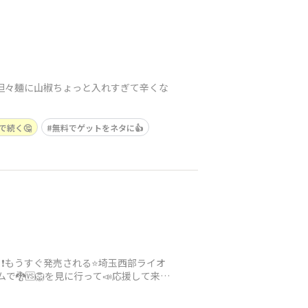
し担々麺に山椒ちょっと入れすぎて辛くな
で続く🤔
無料でゲットをネタに👍
❗️もうすぐ発売される⭐️埼玉西部ライオ
🐉🆚🦁を見に行って📣応援して来ま