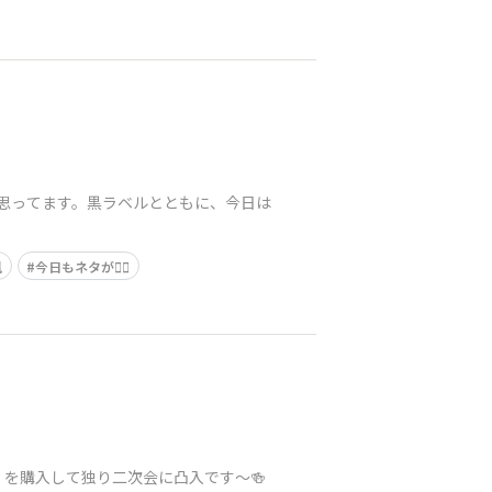
と思ってます。黒ラベルとともに、今日は
風
今日もネタが😮‍💨
を購入して独り二次会に凸入です〜🍻