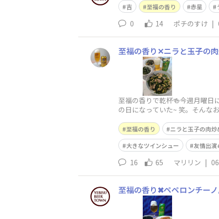
吉
至福の香り
赤星
0
14
ポチのすけ
|
至福の香り✕ニラと玉子の肉
至福の香りで乾杯🍻今週月曜日
の日になっていた~ 笑。そん
うりと昆布佃煮和え、そしてお
至福の香り
ニラと玉子の肉炒
大きなツインシュー
友情出演
16
65
マリリン
|
06
至福の香り✖ペペロンチーノ