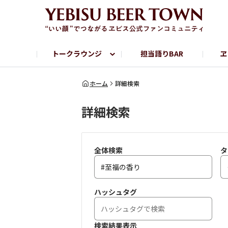
トークラウンジ
担当語りBAR
ヱ
フリートーク
ヱビス提供店情報
ヱビスブランドサイト
ヱビスフォト
YEBISU BAR
YEBISU BREWE
ホーム
詳細検索
詳細検索
サッポロビール公式Instagram
全体検索
タ
ハッシュタグ
検索結果表示