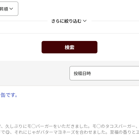
昇順
さらに絞り込む
検索
投稿日時
ン缶です。
で、久しぶりにモ◯バーガーをいただきました。モ◯のタコスバーガー、
さで😋、それにじゃがバターマヨネーズを合わせました。至福の香りと
ただきました。ご