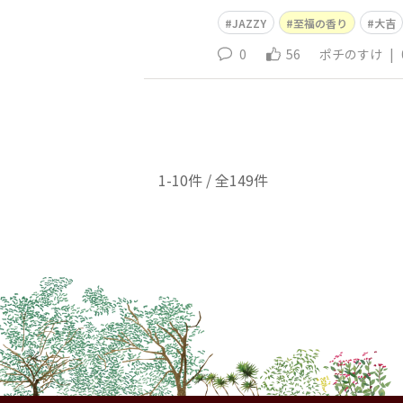
JAZZY
至福の香り
大吉
0
56
ポチのすけ
|
1-10件 / 全149件