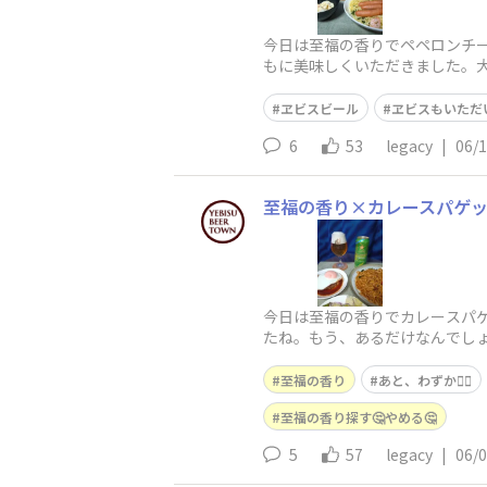
今日は至福の香りでペペロンチ
もに美味しくいただきました。大谷
ヱビスビール
ヱビスもいただ
6
53
legacy
|
06/
至福の香り×カレースパゲ
今日は至福の香りでカレースパ
たね。もう、あるだけなんでしょ
至福の香り
あと、わずか😮‍💨
至福の香り探す🤔やめる🤔
5
57
legacy
|
06/