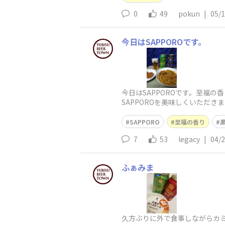
0
49
pokun
|
05/
今日はSAPPOROです。
今日はSAPPOROです。至福
SAPPOROを美味しくいただきま
SAPPORO
至福の香り
7
53
legacy
|
04/
ふぁみま
久方ぶりに外で食事しながらカミ