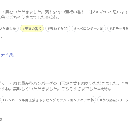
ーノ風をいただきました。残り少ない至福の香り、味わいたいと思いま
はごちそうさまでした🙏😎👍。
いたました
至福の香り
後わずか😮‍💨
ペペロンチーノ風
ポテサラ
17
ッティ風
ゲッティ風と量産型ハンバーグの目玉焼き乗せ風をいただきました。至
うね。美味しくいただきました。ごちそうさまでした🙏😎👍。
ハンバーグも目玉焼きトッピングでテンションアゲアゲ👍
次の至福シリーズ
08