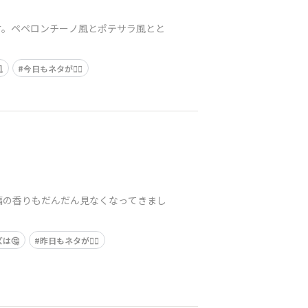
す。ペペロンチーノ風とポテサラ風とと
風
今日もネタが😮‍💨
福の香りもだんだん見なくなってきまし
は🤔
昨日もネタが😮‍💨