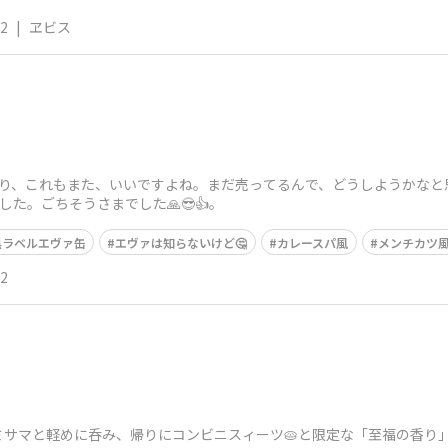
12
|
ヱビス
の香り、これもまた、いいですよね。まだ売ってるんで、どうしようかな
した。ごちそうさまでした🙏😎👍。
黒ラベルエヴァ缶
エヴァは知らないけど🤔
カレースパ風
メンチカツ
22
サマと軽めに呑み、帰りにコンビニスィーツ🥧と限定な「至福の香り」