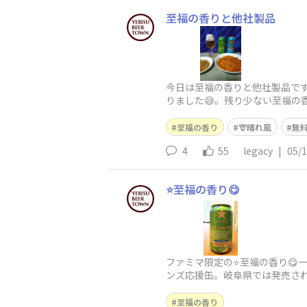
至福の香りと他社製品
今日は至福の香りと他社製品です
りました😅。残り少ない至福の
至福の香り
🦒晴れ風
無料
4
55
legacy
|
05/
⭐️至福の香り😋
ファミマ限定の⭐️至福の香り😋
ンズ応援缶。岐阜県では発売されな
す‼️
至福の香り