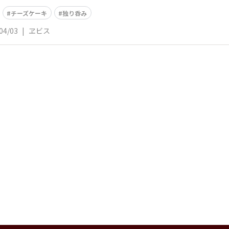
チーズケーキ
独り呑み
04/03
|
ヱビス