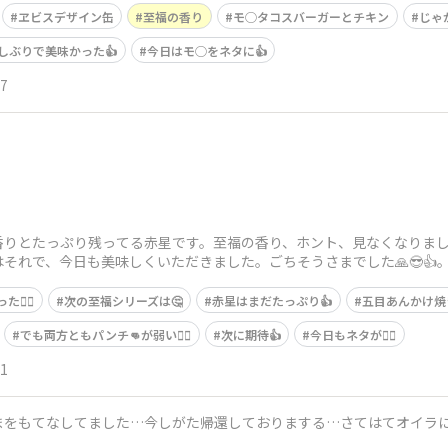
ヱビスデザイン缶
至福の香り
モ◯タコスバーガーとチキン
じゃ
しぶりで美味かった👍
今日はモ◯をネタに👍
27
香りとたっぷり残ってる赤星です。至福の香り、ホント、見なくなりま
はそれで、今日も美味しくいただきました。ごちそうさまでした🙏😎👍
‍💨
次の至福シリーズは🤔
赤星はまだたっぷり👍
五目あんかけ焼
でも両方ともパンチ👊が弱い😮‍💨
次に期待👍
今日もネタが😮‍💨
01
まをもてなしてました…今しがた帰還しておりまする…さてはてオイラに