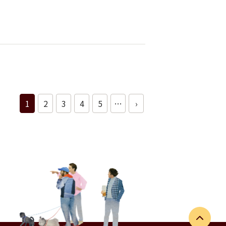
1
2
3
4
5
…
›