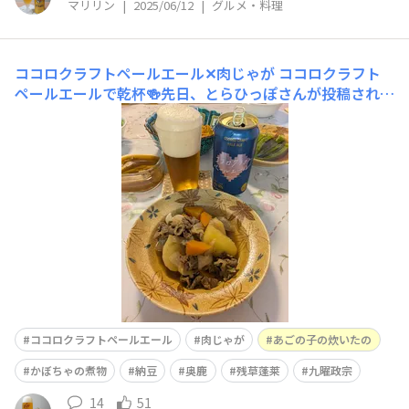
マリリン
|
2025/06/12
|
グルメ・料理
ココロクラフトペールエール✕肉じゃが
ココロクラフト
ペールエールで乾杯🍻先日、とらひっぽさんが投稿されて
いた肉じゃがどうしても食べたくなり作りました~✨肉じ
ゃが、あごの子の炊いたの、かぼちゃの煮物、オクラのお
浸し、納豆とともに美味しかったです ご馳走さまでした
🙏
ココロクラフトペールエール
肉じゃが
あごの子の炊いたの
かぼちゃの煮物
納豆
奥鹿
残草蓬莱
九曜政宗
14
51