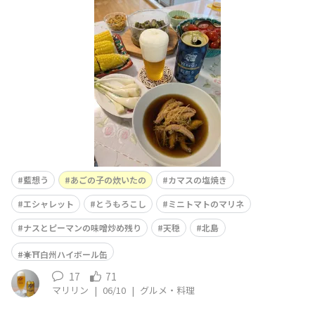
れを告げる味覚として親しまれています。さっぱりとした
白身が美味しい刺身や、もちもちっとした食感の子（卵）
の煮付けなど様々な食べ方があります。そして「あごの
子」は、あごの身より貴重とされているとの事です。たし
かにお値段お高かっ
藍想う
あごの子の炊いたの
カマスの塩焼き
エシャレット
とうもろこし
ミニトマトのマリネ
ナスとピーマンの味噌炒め残り
天穏
北島
☀️⛩️白州ハイボール缶
17
71
マリリン
|
06/10
|
グルメ・料理