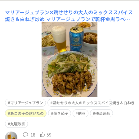
マリアージュブラン✕鶏せせりの大人のミックススパイス
焼き＆白ねぎ炒め
マリアージュブランで乾杯🍻黒ラベル
に付いていた「大人のミックススパイス」レシピでは鶏モ
モ肉でしたが、鶏せせりで作ってみました~✨鶏せせりの
大人のミックススパイス焼き＆白ねぎ炒め、あごの子の炊
いたの、焼き茄子、そして納豆とともに美味しかったで
す ご馳走さまでした🙏
マリアージュブラン
鶏せせりの大人のミックススパイス焼き＆白ねぎ炒
あごの子の炊いたの
焼き茄子
納豆
残草蓬莱
九曜政宗
18
59