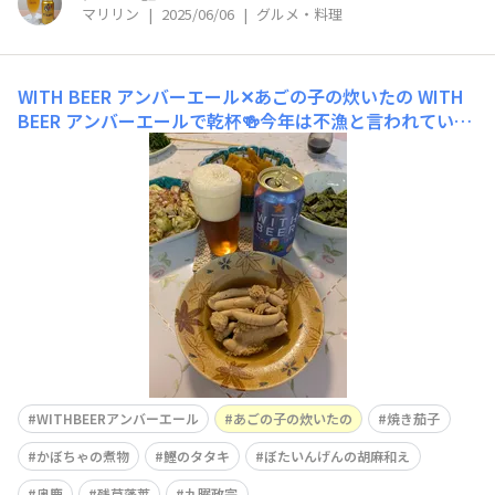
マリリン
|
2025/06/06
|
グルメ・料理
WITH BEER アンバーエール✕あごの子の炊いたの
WITH
BEER アンバーエールで乾杯🍻今年は不漁と言われていた
“あご”（トビウオ）当然、子も店頭に並んでいませんで
したが、昨日少し出ていてやった~✨🙌早速買い求め炊き
ました本当は一晩味を馴染ませたほうが良いのですが、炊
きたてもまた美味🥰残り半分は残して次の日（今日の夜）
に楽しみたいと思います
WITHBEERアンバーエール
あごの子の炊いたの
焼き茄子
かぼちゃの煮物
鰹のタタキ
ぼたいんげんの胡麻和え
奥鹿
残草蓬莱
九曜政宗