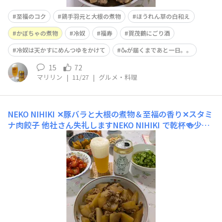
至福のコク
鶏手羽元と大根の煮物
ほうれん草の白和え
かぼちゃの煮物
冷奴
福寿
賀茂鶴にごり酒
冷奴は天かすにめんつゆをかけて
🍶が届くまであと一日。。
15
72
マリリン
|
11/27
|
グルメ・料理
NEKO NIHIKI ✕豚バラと大根の煮物＆至福の香り✕スタミ
ナ肉餃子
他社さん失礼しますNEKO NIHIKI で乾杯🍻少し
寒くなってきたこの季節。お鍋もいいけど煮物もいいよ
ね、と言うことで、豚バラと大根の煮物を餃子を焼いてい
る間にNEKO NIHIKI をプシュ🍺美味しい~ (^･^)豚バラと
大根の煮物ともよく合いました そして餃子が焼き上がり2
本目至福の