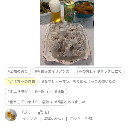
ライスが下に隠れていますこちらは久しぶりに胡麻ダレで
ミニサラダは残りのサラダに昨日のお昼の残り、ローソン
さんのマカロニサラダを乗せて泉州の水茄子は塩をふり浅
漬けにしてそして2本目有頂天エイリアンズで乾杯🍻豚
至福の香り
有頂天エイリアンズ
豚の冷しゃぶサラダ仕立て
かぼちゃの煮物
なすとピーマン、ちりめんじゃこの炊いたの
ミニサラダ
丹澤山
神亀
割水していますが、度数は16.5度とありました
5
61
マリリン
|
2025/07/17
|
グルメ・料理