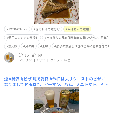
EXTRATHINK
赤カレイの煮付け
かぼちゃの煮物
茄子のレンチン煮浸し
きゅうりの昆布佃煮和え＆茹でジャンボ落花生
辨天娘
月の井
王禄
茄子の煮浸しは食べる時に青ねぎをのせ
16
60
マリリン
|
10/09
|
グルメ・料理
燻✕具沢山ピザ
燻で乾杯🍻昨日は夫リクエストのピザに
なりまして🍕玉ねぎ、ピーマン、ハム、ミニトマト、そし
てとろけるチーズをたっぷりと具沢山ピザ、かぼちゃの煮
物ときゅうりの昆布佃煮和え残りとともに美味しかったで
す ご馳走さまでした🙏