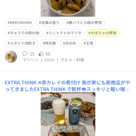
NEKONIHIKI
至福の香り
豚バラと大根の煮物
きゅうりの酢の物
ミニトマトのマリネ
かぼちゃの煮物
スタミナ肉餃子
辨天娘
月の井
王禄
15
60
マリリン
|
10/10
|
グルメ・料理
EXTRA THINK ✕赤カレイの煮付け
我が家にも新商品がや
ってきましたEXTRA THINK で乾杯🍻スッキリと軽い喉越
しでゴクゴク飲めるビール。昼ビールで飲みたいな、と言
う印象です ※個人の感想です赤カレイの煮付け、かぼ
ちゃの煮物、茄子のレンチン煮浸し、きゅうりの昆布佃煮
和え＆茹でジャンボ落花生残りとともに美味しかったで
す