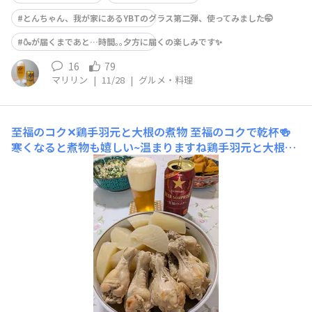
とんちゃん、我が家にあるYBTのグラス第二弾、使ってみました🤭
🍶が届くまであと…時間｡｡夕方に届くの楽しみです✨
16
79
マリリン
|
11/28
|
グルメ・料理
至福のコク✕鶏手羽元と大根の煮物
至福のコクで乾杯🍻
寒くなると煮物も嬉しい~温まりますね鶏手羽元と大根の
煮物、ほうれん草の白和え、かぼちゃの煮物、そして冷奴
を楽しみました美味しかったです ご馳走さまでした🙏 そ
して今回の日本酒賀茂鶴 にごり酒広島県東広島市にある
酒蔵、賀茂鶴酒造さんのお酒です「すっきり