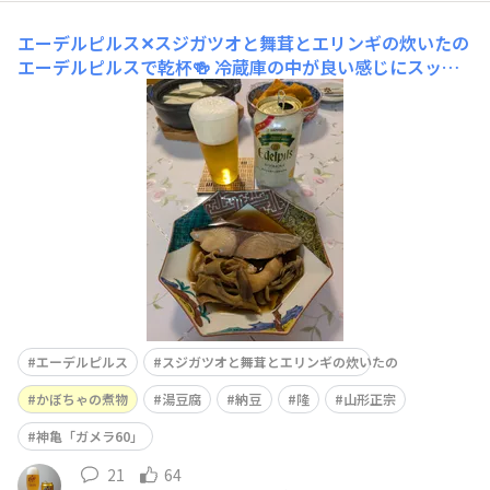
エーデルピルス✕スジガツオと舞茸とエリンギの炊いたの
エーデルピルスで乾杯🍻 冷蔵庫の中が良い感じにスッキ
リ✨と言うことは買い出しに行かねば💧歩いて近くのスー
パーへ🚶‍♀️今夜は何かな~とお魚コーナーウロウロ｡｡お👀ス
ジガツオがある✨加熱調理用とな、ふむ、煮魚に決定です
スジガツオと舞茸とエリンギの炊いたの、かぼちゃの煮
物、湯豆腐、そして納豆を
エーデルピルス
スジガツオと舞茸とエリンギの炊いたの
かぼちゃの煮物
湯豆腐
納豆
隆
山形正宗
神亀「ガメラ60」
21
64