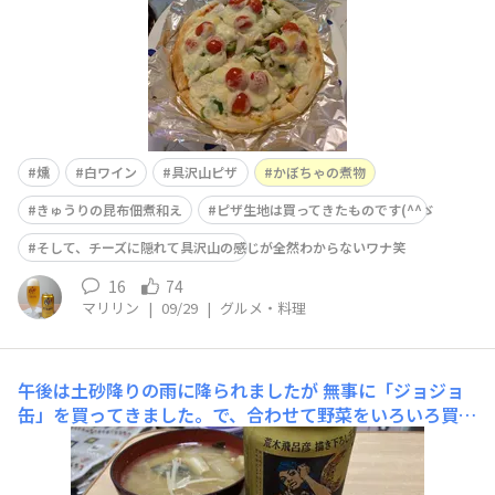
燻
白ワイン
具沢山ピザ
かぼちゃの煮物
きゅうりの昆布佃煮和え
ピザ生地は買ってきたものです(^^ゞ
そして、チーズに隠れて具沢山の感じが全然わからないワナ笑
16
74
マリリン
|
09/29
|
グルメ・料理
午後は土砂降りの雨に降られましたが
無事に「ジョジョ
缶」を買ってきました。で、合わせて野菜をいろいろ買っ
てきて、晩ご飯。なんですが… 今夜は何がメイン？な感
じになってしまいました 汗一番美味しく出来たのは「か
ぼちゃの煮物」で、これは我ながら「過去イチ」と言えそ