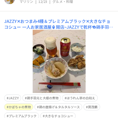
マリリン
|
12/23
|
グルメ・料理
JAZZY✕おつまみ4種＆プレミアムブラック✕大きなチョ
コシュー
一人お家居酒屋🏮開店~JAZZYで乾杯🍻鶏手羽元
と大根の煮物、ほうれん草の白和え、かぼちゃの煮物、そ
して鶏の唐揚げは市販のタルタルソースに乾燥パセリとら
っきょうを刻んでまぜまぜ🥚らっきょうの食感が美味しい
です そして、食後はローソンさんの盛り過ぎチャレンジ
の大きなチョコシューとプレミアムブ
JAZZY
鶏手羽元と大根の煮物
ほうれん草の白和え
かぼちゃの煮物
鶏の唐揚げ＆タルタルソース
賀茂鶴
プレミアムブラック
大きなチョコシュー