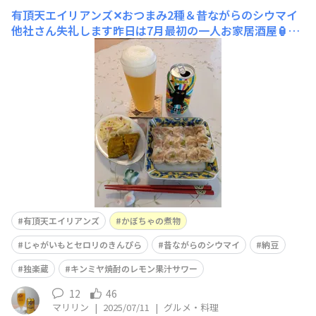
有頂天エイリアンズ✕おつまみ2種＆昔ながらのシウマイ
他社さん失礼します昨日は7月最初の一人お家居酒屋🏮有
頂天エイリアンズで乾杯🍻作る気力が全くなく、あるもの
＆消費期限が切れたので早く食べなきゃ💦な崎陽軒さんの
昔ながらのシウマイ(真空パック)になりました (^o^;かぼ
ちゃの煮物、じゃがいもとセロリのきんぴら、昔ながらの
シウマイ、そして納豆とともに美味
有頂天エイリアンズ
かぼちゃの煮物
じゃがいもとセロリのきんぴら
昔ながらのシウマイ
納豆
独楽蔵
キンミヤ焼酎のレモン果汁サワー
12
46
マリリン
|
2025/07/11
|
グルメ・料理