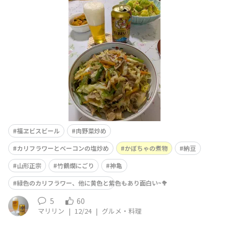
ヱビスを飲む前に、飲まねば！と言うことで福ヱビスとな
りました 笑肉野菜炒め、カリフラワーとベーコンの塩炒
め、かぼちゃの煮物残り、そして納豆をいただきました美
味しかったです ご馳走さま
福ヱビスビール
肉野菜炒め
カリフラワーとベーコンの塩炒め
かぼちゃの煮物
納豆
山形正宗
竹鶴燗にごり
神亀
緑色のカリフラワー、他に黄色と紫色もあり面白い~🥦
5
60
マリリン
|
12/24
|
グルメ・料理