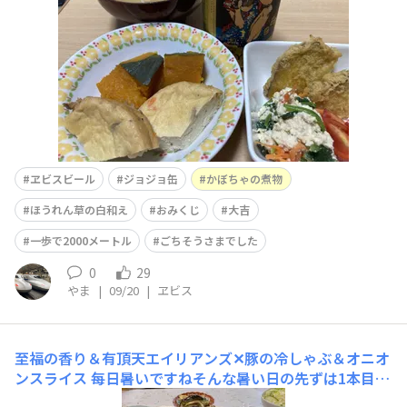
う。逆に、ほうれん草の白和えはイマイチ。胡麻の風味が
足りませんでした。やっぱ
ヱビスビール
ジョジョ缶
かぼちゃの煮物
ほうれん草の白和え
おみくじ
大吉
一歩で2000メートル
ごちそうさまでした
0
29
やま
|
09/20
|
ヱビス
至福の香り＆有頂天エイリアンズ✕豚の冷しゃぶ＆オニオ
ンスライス
每日暑いですねそんな暑い日の先ずは1本目至
福の香りで乾杯🍻豚の冷しゃぶ、お肉盛り盛りオニオンス