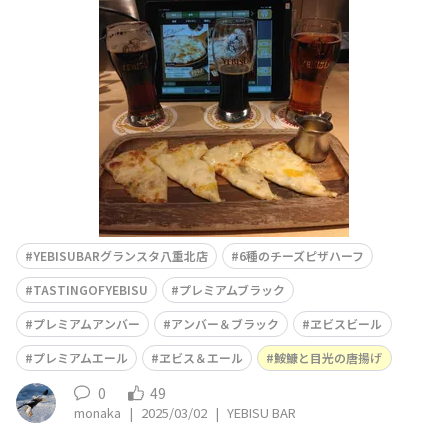
ーフをつまみに、3種飲み比べセットに🍺TASTING OF YE
BISU 2セットオーダー、プレミアムアンバー、プレミア
ムブラック、そして自分でアンバー＆ブラックを😁その
後、焦香の空きグラスを使って自分でヱビス＆エール
も、、、昨日ま
YEBISUBARグランスタ八重北店
6種のチーズピザハーフ
TASTINGOFYEBISU
プレミアムブラック
プレミアムアンバー
アンバー＆ブラック
ヱビスビール
プレミアムエール
ヱビス＆エール
鮟鱇と目光の唐揚げ
0
49
monaka
|
2025/03/02
|
YEBISU BAR