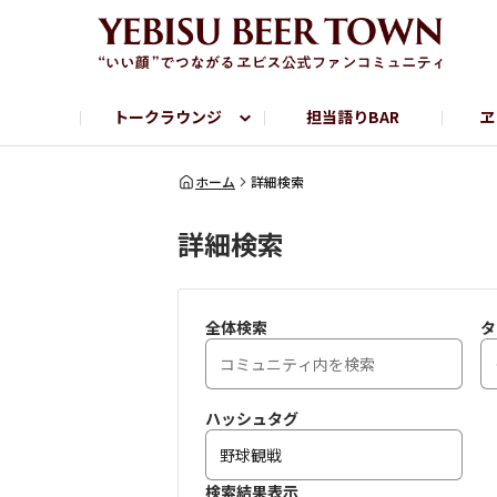
トークラウンジ
担当語りBAR
ヱ
フリートーク
ヱビス提供店情報
ヱビスブランドサイト
ヱビスフォト
YEBISU BAR
YEBISU BREWE
ホーム
詳細検索
詳細検索
サッポロビール公式Instagram
全体検索
タ
ハッシュタグ
検索結果表示