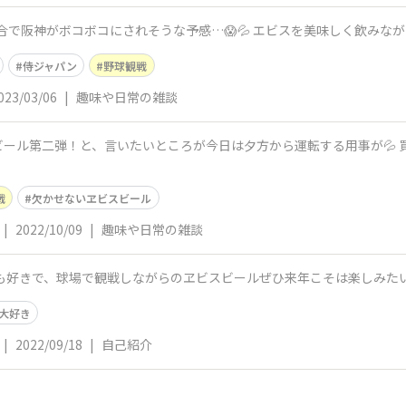
試合で阪神がボコボコにされそうな予感…😱💦 エビスを美味しく飲みな
侍ジャパン
野球観戦
023/03/06
|
趣味や日常の雑談
と、言いたいところが今日は夕方から運転する用事が💦 買ってきてから飲むぞと冷蔵庫で待って
戦
欠かせないヱビスビール
|
2022/10/09
|
趣味や日常の雑談
も好きで、球場で観戦しながらのヱビスビールぜひ来年こそは楽しみた
大好き
|
2022/09/18
|
自己紹介