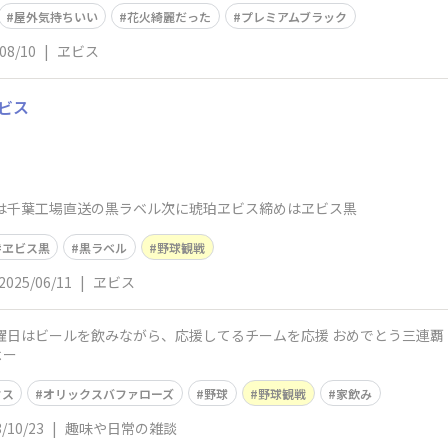
屋外気持ちいい
花火綺麗だった
プレミアムブラック
08/10
|
ヱビス
ビス
ずは千葉工場直送の黒ラベル次に琥珀ヱビス締めはヱビス黒
ヱビス黒
黒ラベル
野球観戦
2025/06/11
|
ヱビス
よー
クス
オリックスバファローズ
野球
野球観戦
家飲み
/10/23
|
趣味や日常の雑談