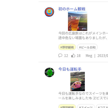
初のホーム観戦
今回の広島旅はこれがメインホー
途中危ない場面もありましたが、
野球観戦
ビール日和
12
18
Meg
|
2023/
今日も運転手
今日も運転手なのでスイーツを楽
ールを楽しみました🍻 ヱビス
野球観戦
スイーツ
コエ