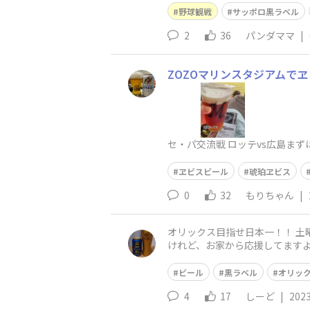
野球観戦
サッポロ黒ラベル
2
36
パンダママ
|
ZOZOマリンスタジアムでヱ
セ・パ交流戦 ロッテvs広島ま
ヱビスビール
琥珀ヱビス
0
32
もりちゃん
|
オリックス目指せ日本一！！ 土曜日はビールを飲みながら、応援してるチームを応援 おめでとう三連覇！次は日本一！！ 今年は現地に行けない
けれど、お家から応援してます
ビール
黒ラベル
オリッ
4
17
しーど
|
2023