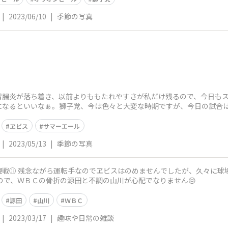
|
2023/06/10
|
季節の写真
胃腸炎が落ち着き、以前よりももたれやすさが私だけ残るので、今日もス
になるといいなぁ。獅子党、今は色々と大変な時期ですが、今日の試合
いいなぁ😄
ヱビス
サマーエール
|
2023/05/13
|
季節の写真
ました♬ 次は飲みた
子党なので、ＷＢＣの骨折の源田と不調の山川が心配でなりません😣
源田
山川
ＷＢＣ
|
2023/03/17
|
趣味や日常の雑談