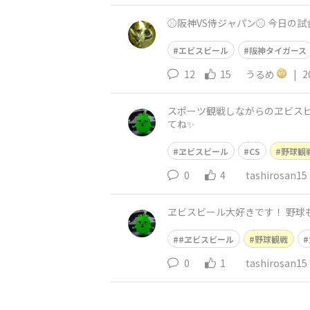
⚾阪神VS侍ジャパン⚾ 今日の
エビスビール
阪神タイガース
12
15
うるめ
|
2
スポーツ観戦しながらのヱビスビール第二弾！
てね✨
ヱビスビール
CS
野球観
0
4
tashirosan15
ヱビスビール大好きです！ 野球
#ヱビスビール
野球観戦
0
1
tashirosan15