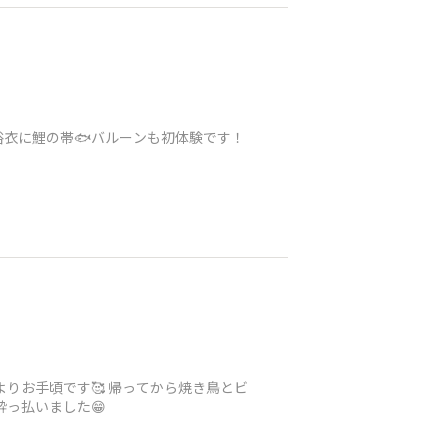
衣に鯉の帯🐟️バルーンも初体験です！
りお手頃です🥰 帰ってから焼き鳥とビ
っ払いました😁