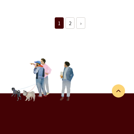
1
2
›