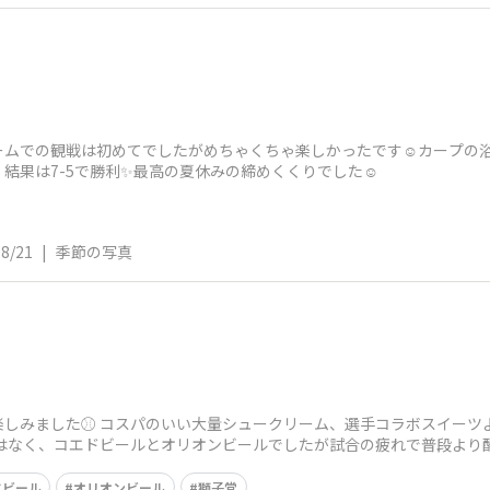
ムでの観戦は初めてでしたがめちゃくちゃ楽しかったです☺️カープの浴
結果は7-5で勝利✨最高の夏休みの締めくくりでした☺️
08/21
|
季節の写真
しみました⚾ コスパのいい大量シュークリーム、選手コラボスイーツよ
ではなく、コエドビールとオリオンビールでしたが試合の疲れで普段より酔
ドビール
オリオンビール
獅子党