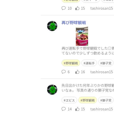
10
15
tashirosan15
再び野球観戦
再び運転手で野球観戦でした⚾
てないので少しずつ飲めるよう
で眠る、サマーエールを飲めたら
野球観戦
運転手
獅子党
6
16
tashirosan15
先日出かけた何年ぶりかの野球観戦⚾ 残念ながら運転手なのでヱビスはのめませんでしたが、久々に球場の雰囲気を楽しめ
いなぁ。 写真の通りの獅
ヱビス
野球観戦
獅子党
14
15
tashirosan15