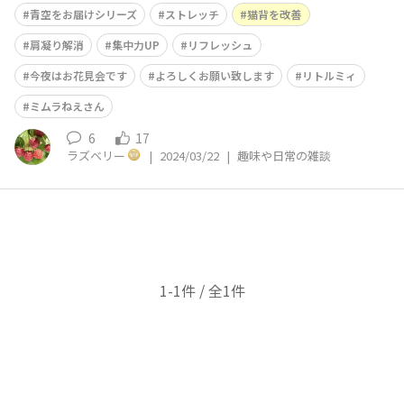
です☀️ 今の気温は3度、予想最高気温は10度です。 今日
青空をお届けシリーズ
ストレッチ
猫背を改善
のストレッチは、難易度⭐️⭐️ 足を肩幅より広く、つま先と
膝は斜め45度くらいにして、まっすぐに立ちます。 骨盤
肩凝り解消
集中力UP
リフレッシュ
を立てて下腹
今夜はお花見会です
よろしくお願い致します
リトルミィ
ミムラねえさん
6
17
ラズベリー
|
2024/03/22
|
趣味や日常の雑談
1-1件 / 全1件