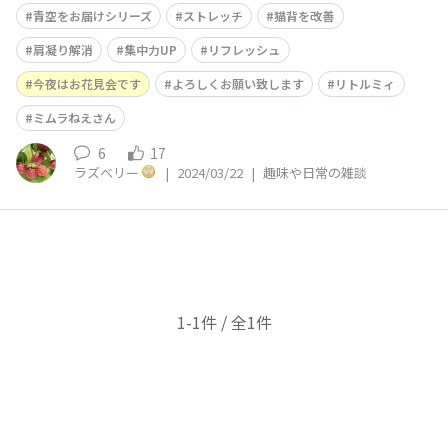
です☀️ 今の気温は3度、予想最高気温は10度です。 今日
青空をお届けシリーズ
ストレッチ
猫背を改善
のストレッチは、難易度⭐️⭐️ 足を肩幅より広く、つま先と
膝は斜め45度くらいにして、まっすぐに立ちます。 骨盤
肩凝り解消
集中力UP
リフレッシュ
を立てて下腹
今夜はお花見会です
よろしくお願い致します
リトルミィ
ミムラねえさん
6
17
ラズベリー
|
2024/03/22
|
趣味や日常の雑談
1-1件 / 全1件