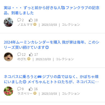
いる黒いハンドバッグ。 数年前に、誕生日プレゼントで
頂いた、陶器製のムーミン谷の仲間です❣️ いつもは、リビ
実は・・・ ずっと前から好きな人🥰 ファンクラブの記念
ングのオーディオラックに並んでいます。 何故か、地震
品、到着しました
の時に、パパだけ倒れます😅
2
18
ノエルママ
|
2023/10/03
|
コレクション
2024年ムーミンカレンダーを購入 我が家は毎年、このシ
リーズ買い続けています😊
12
17
のぴた
|
2023/10/03
|
コレクション
ネコバスに乗ろうと🚌 ジブリの森ではなく、かぼちゃ畑
にいました😊 メイちゃんとトトロたちが、ネコバスに乗
ろうとしています😸🚌 普段は、リビングのオーディオの
9
16
スピーカーの上にちょこんといます❣️
ラズベリー
|
2023/10/03
|
コレクション