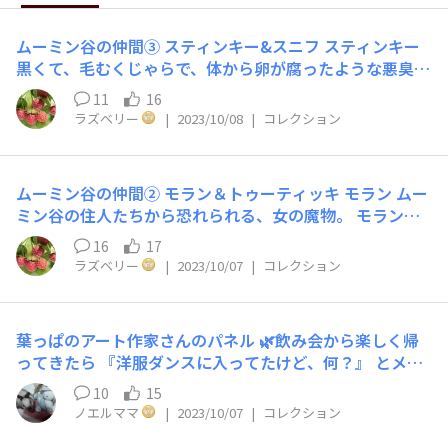
ムーミン谷の仲間③ スティンキー&スニフ スティンキー
黒くて、毛むくじゃらで、体から卵が腐ったような悪臭を
放ち、なんでもかんでも食べようとするスティンキー。根
11
16
っからのいたずらもので、悪さばかりして、ムーミン谷の
ラズベリー
|
2023/10/08
|
コレクション
住民たちから煙たがられています。 平和なムーミン谷
で、あまり仕事のない署長さんや警察官たちにとっては、
捕まえて牢屋に入れることのできる貴重な存在です。 趣
ムーミン谷の仲間② モラン＆トゥーティッキ モラン ムー
味は、盗み聞き、破壊行為、嘘をつくこと。泥棒として名
ミン谷の住人たちから恐れられる、女の魔物。 モランは
を馳せることを自慢とし、その知名度を守るためになんで
いつもひとりぼっちで、冷気をまとっていて、彼女が歩く
もやろうとします。動物園の猛獣を逃がしてしまったり、
16
17
と草木は凍り、地面には霜が。その姿は岩のように巨大
偽物の薬を売りつけようとしたり、面倒なことばかりしで
ラズベリー
|
2023/10/07
|
コレクション
で、ぼろぼろのスカートのすそを引きずって、どこからと
かしますが、スティンキーの悪事はたかがしれていて、人
もなく現れます。 彼女はランタンの明かりや冬のかがり
を騙すことはあっても、ひどく傷つけるようなことはあり
火など、明るく、温かいものに引きつけられる傾向があり
ません。本当の悪党を知っているムーミン一家は、そんな
葉っぱのアート作家さんのパネル 🌿飲み会から楽しく帰
ます。 モランについてよく知る者はおらず、誰もモラン
スティンキーをかわいいとさえ思っているようです。 ス
ってきたら 『洋服ダンスに入ってたけど、何？』 とメタ
のことを好きではありません。 しかし、モランはただ冷
ティンキーは小説には出てこない、コミックスだけで活躍
ボ君😱 バレてしまった・・・ という事で 先日投稿した、
たすぎるだけで、実はそんなに危険なわけではないので
10
15
するキャラクターです。 スニフ 大きくて先のとがった耳
葉っぱのアート作品お買い上げ品でございます 🐰さん、
す。ムーミン一家はモランを怖いと感じる一方で、かわい
ノエルママ
|
2023/10/07
|
コレクション
と長いしっぽが特徴の、ムーミントロールの友だち。父親
寂しくないよね みんないるよ ねっ、ノエル君・・
そうだとも思っています。 トゥーティッキ 赤と白の横縞
のロッドユールと母親のソースユールは、ムーミンパパの