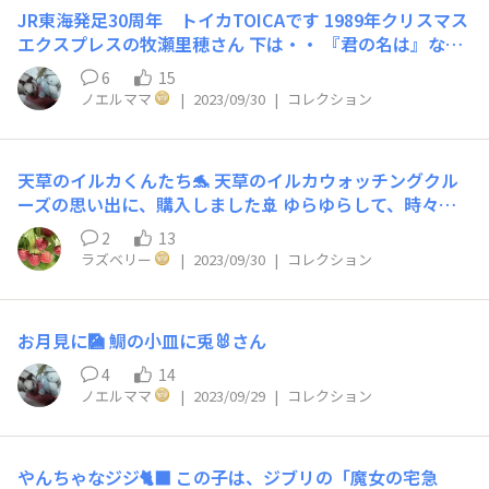
今は大衆バーボンのジムビームに 格下げになりました🤣
JR東海発足30周年 トイカTOICAです 1989年クリスマス
それも、業務用4L😂が、1ヶ月でなくなります😱
エクスプレスの牧瀬里穂さん 下は・・ 『君の名は』なの
に 新幹線🚅 今年もまた、山達のクリスマスイブが聴け
6
15
ますように♪
ノエルママ
|
2023/09/30
|
コレクション
天草のイルカくんたち🐬 天草のイルカウォッチングクル
ーズの思い出に、購入しました🚢 ゆらゆらして、時々泳
いでいます🌊 リビングに並んでいます😊
2
13
ラズベリー
|
2023/09/30
|
コレクション
お月見に🎑 鯛の小皿に兎🐰さん
4
14
ノエルママ
|
2023/09/29
|
コレクション
やんちゃなジジ🐈‍⬛ この子は、ジブリの「魔女の宅急