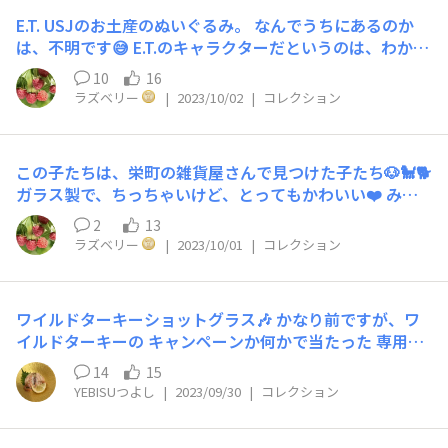
E.T. USJのお土産のぬいぐるみ。 なんでうちにあるのか
は、不明です😅 E.T.のキャラクターだというのは、わかる
のですが。 好みではありませんが、なんか憎めない😆 な
10
16
ので、クローゼットに潜んでいます😁
ラズベリー
|
2023/10/02
|
コレクション
この子たちは、栄町の雑貨屋さんで見つけた子たち🐶🐩🐕
ガラス製で、ちっちゃいけど、とってもかわいい❤️ みか
ん畑で散歩中です😁 いつも、リビングのオーディオの前
2
13
に並んでいます🎵
ラズベリー
|
2023/10/01
|
コレクション
ワイルドターキーショットグラス🎶 かなり前ですが、ワ
イルドターキーの キャンペーンか何かで当たった 専用の
木製ケースとショットグラスです🎶 ひとつひとつにワイ
14
15
ルドターキーロゴが 入ってます♬ 以前は、バーボン🥃
YEBISUつよし
|
2023/09/30
|
コレクション
と、言えば ターキー🦃でしょう！と言うくらい ハマって
ました。 が、年代物になるとお値段もそこそこするので