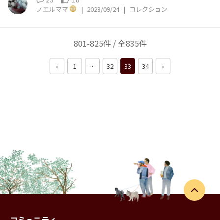
ノエルママ
|
2023/09/24
|
コレクション
801-825件 / 全835件
‹
1
…
32
33
34
›
コミュニティ