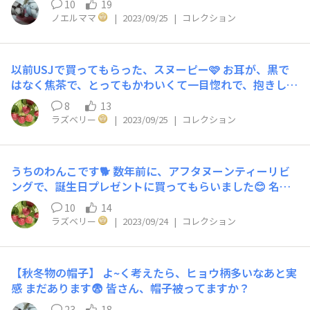
10
19
ノエルママ
|
2023/09/25
|
コレクション
以前USJで買ってもらった、スヌーピー🩷 お耳が、黒で
はなく焦茶で、とってもかわいくて一目惚れで、抱きしめ
てしまったくらいホント愛らしいんです❣️ この子もとって
8
13
もお利口さんで、いつも寝室に、他の子たちと、ちょこん
ラズベリー
|
2023/09/25
|
コレクション
と座っています🥰 時々、ミントくんたちと日向ぼっこし
ています☀️
うちのわんこです🐕 数年前に、アフタヌーンティーリビ
ングで、誕生日プレゼントに買ってもらいました😊 名前
は、ミントくんです❣️ とってもお利口さんです❤️
10
14
ラズベリー
|
2023/09/24
|
コレクション
【秋冬物の帽子】 よ~く考えたら、ヒョウ柄多いなあと実
感 まだあります😨 皆さん、帽子被ってますか？
23
18