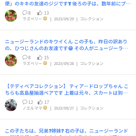
便」のキキの友達のジジです❣️ 後ろの子は、数年前にプレ
ゼントで貰った子で、とってもお利口さんで、おとなしい
8
13
子。 この子は、やんちゃなんです。 実は、オリから飛び
ラズベリー
|
2023/09/29
|
コレクション
出して、突然やって来たんです❗️ 何処から来たのは、教え
てくれないのです😅 今は、リビングのジブリの森にちょ
こんといます🌳
ニュージーランドのキウイくん この子も、昨日の訳あり
の、ひつじさんのお友達です😁 その人がニュージーラン
ドで自分に買った、ひつじさんもキウイくんも、とっても
8
15
気に入っていたけど、連れて行く訳にいかないという事
ラズベリー
|
2023/09/28
|
コレクション
で、私が引き取る事になったのです😅 とってもかわいい
です💚 取り敢えず、寝室で並んでわちゃわちゃしてるぬ
いぐるみさんの紹介は、この子で最後となります😊
【テディベアコレクション】 ティア－ドロップちゃん こ
ちらも高島屋抽選ベアです 上着は元々、スカートは別で
すがコ－ディネイト出来ました🐻
12
17
ノエルママ
|
2023/09/27
|
コレクション
この子たちは、兄弟❓姉妹❓ 右の子は、ニュージーランド