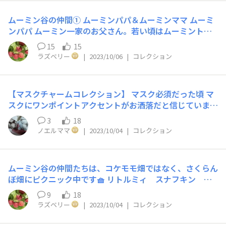
のセーターと暗い色のズボン、ぽんぽんのついたニット帽
若き日の友人です。 小説『小さなトロールと大きな洪
がトレードマークのトゥーティッキ。ムーミン一家の大切
水』で、まだ小さかったスニフは、旅の途中のムーミンマ
ムーミン谷の仲間① ムーミンパパ＆ムーミンママ ムーミ
な友だちです。 トゥーティッキは聡明で、さまざまな問
マとムーミントロールと出会い、ムーミン谷にやってきま
ンパパ ムーミン一家のお父さん。若い頃はムーミントロ
題を現実的に解決する知恵を持っています。 また、手先
した。そして、ムーミン一家といっしょにムーミンやしき
ールと呼ばれていましたが、一人息子のムーミントロール
15
15
を使う作業が得意で、腰にはいつも工作用の万能ナイフを
で暮らし始めました。コミックスやアニメ作品では、ムー
が生まれてからは、ムーミンパパと呼ばれるようになりま
ラズベリー
|
2023/10/06
|
コレクション
下げ、料理から釣りまで器用にこなします。 いつも、リ
ミン谷に自分の家を持っていますが、しょっちゅうムーミ
した。 トレードマークは、黒いシルクハットとステッ
ビングのオーディオラックに並んでいます❣️
ンやしきに遊びに来ています。 普段は、リビングのオー
キ。 ムーミンママ ムーミン一家のお母さん。夫のムーミ
ディオラックに、仲間と一緒に並んでいます❣️
ンパパ、息子のムーミントロールだけでなく、ムーミンや
【マスクチャームコレクション】 マスク必須だった頃 マ
しきをひっきりなしに訪れるたくさんのお客さんを温かく
スクにワンポイントアクセントがお洒落だと信じていまし
出迎え、親切に面倒を見る、おおらかで愛情深い性格の持
た・・・ かなりコレクションしましたが マスクは任意に
ち主です。 しっかり者で、あまり物事に動じることがな
3
18
こんなに沢山、どうしましょう😨
く、多くの人から信頼されています。周囲の人々のそれぞ
ノエルママ
|
2023/10/04
|
コレクション
れ異なる個性と自由を尊重し、めったなことでは怒りませ
ん。いつもみんなの幸せを願い、自分のことは後回しにし
てしまいがちですが、家族が各自の時間を過ごしていると
ムーミン谷の仲間たちは、コケモモ畑ではなく、さくらん
きは、ムーミンママも自分の心のおもむくままにお昼寝を
ぼ畑にピクニック中です🧺 リトルミィ スナフキン ム
したり、絵を描いたり、樹皮でボートを作ったりします。
ーミン フローレン（スノークのおじょうさん）ムーミン
9
18
趣味は植物を育てること。特に、ムーミンやしきの前に植
パパ ムーミンママ ニョロニョロ スニフ みんな仲良
ラズベリー
|
2023/10/04
|
コレクション
えたばらの花を大切にしています。 トレードマークは、
し❣️ 普段は、リビングのオーディオの上に並んでいます🎵
赤と白のしましまのエプロンと、いつも肌身離さず持って