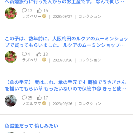
へ新婚旅行に行った人からのお土産です。 なんで同じぬ
いぐるみがいるかと言うと… その人は、盛大に300人を招
12
15
待して結婚式をしました💒 ニュージーランド10日の新婚
ラズベリー
|
2023/09/27
|
コレクション
旅行へ、 ひつじさんをお土産に頂きました。 そして、1年
後に離婚をしました。 その2年後に再婚をしました。 で、
左の子を引き取って欲しいと、送られて来ました🐏 と言
この子は、数年前に、大阪梅田のルクアのムーミンショッ
う訳で仲良しひつじさんも、寝室に並んでいます😆
プで買ってもらいました。 ルクアのムーミンショップ
は、閉店してしまいましたが、「MOOMIN SHOP OSAKA
4
13
（ムーミンショップ オオサカ）として今年9月1日に新し
ラズベリー
|
2023/09/26
|
コレクション
くルクア大阪にオープンしたのて、また行ってみたい❤️
ムーミン村の仲間では、ミィが好きなのですが、このムー
ミンはとってもかわいかったので、お迎えしました❣️ ふわ
【傘の手元】 実はこれ、傘の手元です 蒔絵でうさぎさん
ふわで、しっぽがかわいい😍 この子も、寝室の仲間でと
を描いてもらい🐰 もったいないので保管中😊 きっと使う
ってもお利口さんです😊
機会は 〈無〉
25
17
ノエルママ
|
2023/09/26
|
コレクション
色鉛筆だって 愉しみたい