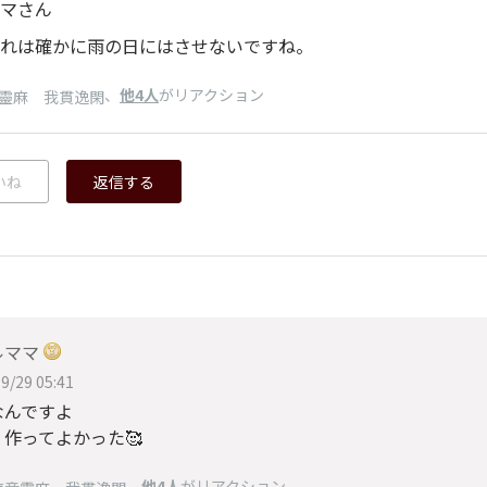
マさん
れは確かに雨の日にはさせないですね。
、
他4人
がリアクション
靈麻 我貫逸閑
いね
返信する
ルママ
9/29 05:41
なんですよ
作ってよかった🥰
、
他4人
がリアクション