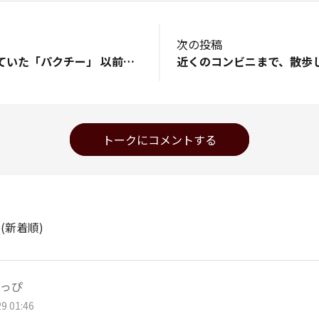
次の投稿
もう茎も抜き捨てていた「パクチー」 以前育てていた際、食べる時が分からず、種になっていましたが。 なんとなんと。 雑草かと思って抜こうとしたら ？！ プランター置いていた下ら辺から、パクチー生えてました‼️ ビックリ🫢
トークにコメントする
ト
(新着順)
っぴ
9 01:46