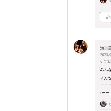
海童
2023/0
近年
みん
そん
・・
(ーー;)