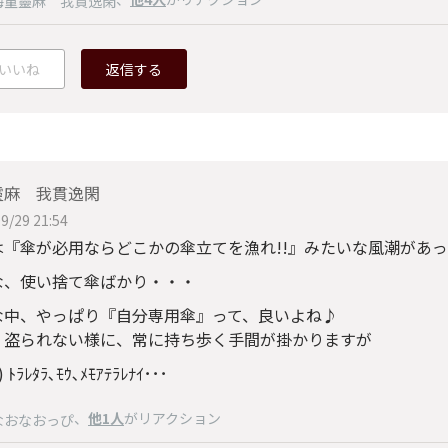
海童靈麻 我貫逸閑
いいね
返信する
靈麻 我貫逸閑
9/29 21:54
は『傘が必用ならどこかの傘立てを漁れ!!』みたいな風潮があ
な、使い捨て傘ばかり・・・
な中、やっぱり『自分専用傘』って、良いよね♪
・盗られない様に、常に持ち歩く手間が掛かりますが
 ﾄﾗﾚﾀﾗ､ﾓｳ､ﾒﾓｱﾃﾗﾚﾅｲ･･･
、
他1人
がリアクション
なおなおっぴ