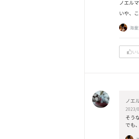
ノエルマ
いや、こ
海童
い
ノエ
2023/0
そう
でも、