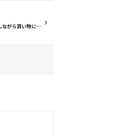
近くのコンビニまで、散歩しながら買い物に行きます。 気分転換になって楽しいです。