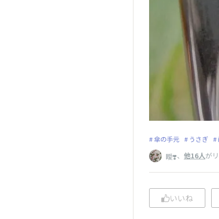
傘の手元
うさぎ
、
他16人
がリ
瞹❣️
いいね