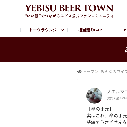
トークラウンジ
担当語りBAR
ヱ
フリートーク
ヱビス提供店情報
ヱビスブランドサイト
ヱビスフォト
YEBISU BAR
YEBISU BREWE
サッポロビール公式Instagram
トップ
＞
みんなの​ライ
ノエルマ
2023/09/26
【傘の手元】
実はこれ、傘の手
蒔絵でうさぎさんを