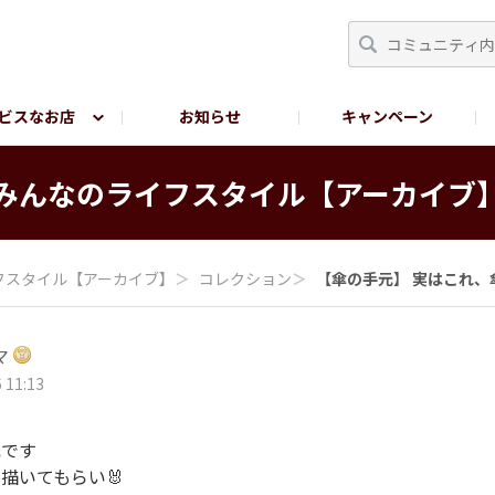
ビスなお店
お知らせ
キャンペーン
RY TOKYO
YEBISU BREWERY TOKYO公式LINE
サ
みんなの​ライフスタイル​【アーカイブ
フスタイル​【アーカイブ】
＞
コレクション
＞
【傘の手元】 実はこれ、傘
マ
 11:13
元です
描いてもらい🐰