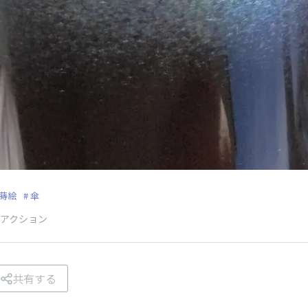
蒔絵
傘
アクション
共有する