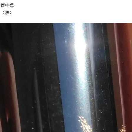
管中😊
 〈無〉