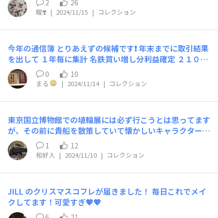
2
26
瞹❣️
|
2024/11/15
|
コレクション
今年の通信簿 とりあえずの候補です❗ 年末までに取引結果
を出して １年毎に集計 名鉄買い増し分利益確定 ２１００
円の取引き結果 税金は４２６円でした。 あとは、１２月
0
10
に取引できたら通信簿が完成です🙆‍♂️
まる
|
2024/11/14
|
コレクション
東京国立博物館での埴輪展には必ず行こうとは思ってます
が、その前に貴船を散策していて懐かしいキャラクターの
埴輪を珍しい埴輪の飾りをカフェ前で見つけました。バル
1
12
タン星人の右にはウルトラの父、母、そしてウルトラマン
和好人
|
2024/11/10
|
コレクション
タロウの家族がいました。勿論、人気のセブンもいまし
た！
JILL のクリスマスコフレが届きました！ 毎日これでメイ
クしてます！可愛すぎ💖💖
6
21