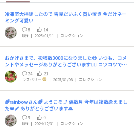
冷凍室大掃除したので 雪見だいふく買い置き 今だけネー
ミング可愛い
8
14
瞹❣️
|
2025/01/11
|
コレクション
おかげさまで、投稿数3000になりました😊 いつも、コメ
ントやメッセージありがとうございます🙇‍♀️ コツコツです
が、マイペースで頑張りたいと思います🙆‍♀️ これからも、
24
21
よろしくお願い致します🤲
ラズベリー
|
2025/01/08
|
コレクション
🌈rainbowさん🌈 ようこそ⤴️ 偶数月 今年は複数逢えまし
た❤️‍🩹 ありがとうございます🙏
9
9
瞹❣️
|
2024/12/31
|
コレクション