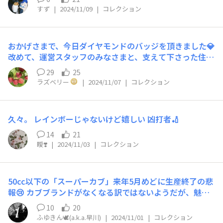
すず
|
2024/11/09
|
コレクション
おかげさまで、今日ダイヤモンドのバッジを頂きました💎
改めて、運営スタッフのみなさまと、支えて下さった住民
のみなさまに感謝致します🥺 ありがとうございます🙇‍♀️ こ
29
25
れからもよろしくお願い致します🤲
ラズベリー
|
2024/11/07
|
コレクション
久々。 レインボーじゃないけど嬉しい 凶打者🏏
14
21
瞹❣️
|
2024/11/03
|
コレクション
50cc以下の「スーパーカブ」来年5月めどに生産終了の悲
報😢 カブブランドがなくなる訳ではないようだが、魅力
が半減してしまうのはどうしても否めない… 世界を震撼
10
20
させたリッター100kmの脅威の燃費に、他の追随を全く
ふゆきん🕊️(a.k.a.早川)
|
2024/11/01
|
コレクション