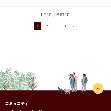
許さない完成されたデザイン。日本が世界に誇るモノづく
りの最高傑作の一つ、ホンダ・スーパーカブ。 明日は天
気も悪いようなので、ガレージで色々メンテナンスしよう
1-25件 / 全835件
😌
1
2
…
34
›
コミュニティ