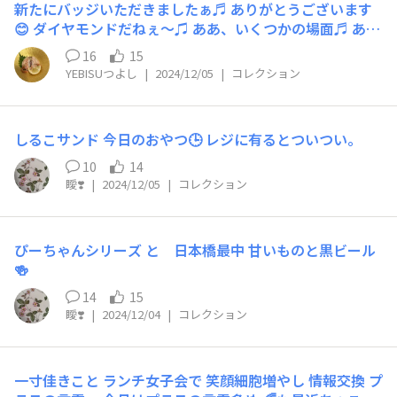
新たにバッジいただきましたぁ♬ ありがとうございます
😊 ダイヤモンドだねぇ〜♫ ああ、いくつかの場面♬ あ
あ、上手く言えないけれど宝物だよぉ〜♬🤭 でも、他に
16
15
も狙ってるバッジが欲しくて 毎日コツコツ努力してます
YEBISUつよし
|
2024/12/05
|
コレクション
ぅ♬🤣 ありがとうございました✌️
しるこサンド 今日のおやつ🕒️ レジに有るとついつい。
10
14
瞹❣️
|
2024/12/05
|
コレクション
ぴーちゃんシリーズ と 日本橋最中 甘いものと黒ビール
🍻
14
15
瞹❣️
|
2024/12/04
|
コレクション
一寸佳きこと ランチ女子会で 笑顔細胞増やし 情報交換 プ