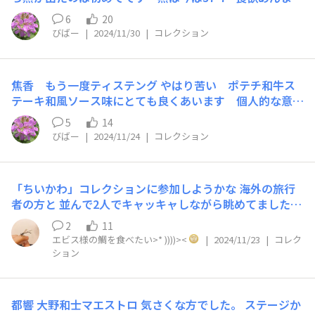
ない 写真を撮ってからご飯を食べると 食欲が増すそう
6
20
です
びばー
|
2024/11/30
|
コレクション
焦香 もう一度ティステング やはり苦い ポテチ和牛ス
テーキ和風ソース味にとても良くあいます 個人的な意見
です 胃腸薬を飲んだ後味ではありません 苦みはホップの
5
14
美味しさとありますが 蕗の薹か うどをゆがいておひた
びばー
|
2024/11/24
|
コレクション
しにしたような苦みでしょうか なかなか飲みレポ難しい
ですね😓
「ちいかわ」コレクションに参加しようかな 海外の旅行
者の方と 並んで2人でキャッキャしながら眺めてました笑
カワイイは世界共通
2
11
エビス様の鯛を食べたい>* ))))><
|
2024/11/23
|
コレク
ション
都響 大野和士マエストロ 気さくな方でした。 ステージか