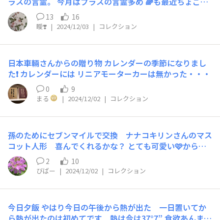
ラスの言霊。 今月はプラスの言霊多め 🌈も最近ちょこち
ょこ出ます❤️‍🩹
13
16
瞹❣️
|
2024/12/03
|
コレクション
日本車輛さんからの贈り物 カレンダーの季節になりまし
た❗ カレンダーには リニアモーターカーは無かった・・・
0
9
まる
|
2024/12/02
|
コレクション
孫のためにセブンマイルで交換 ナナコキリンさんのマス
コット人形 喜んでくれるかな？ とても可愛い🩷から一
緒に遊んで欲しいです
2
10
びばー
|
2024/12/02
|
コレクション
今日夕飯 やはり今日の午後から熱が出た 一日置いてか
ら熱が出たのは初めてです 熱は今は37°7” 食欲あんまり