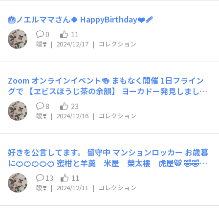
🎂ノエルママさん🍀 HappyBirthday❤️‍🩹
0
11
瞹❣️
|
2024/12/17
|
コレクション
Zoom オンラインイベント🍻 まもなく開催 1日フライン
グで 【ヱビスほうじ茶の余韻】 ヨーカドー発見しまし
た 🐧まだ冷えません🐧
8
23
瞹❣️
|
2024/12/16
|
コレクション
好きを公言してます。 留守中 マンションロッカー お歳暮
に🍊🍊🍊🍊🍊 蜜柑と羊羹 米屋 榮太樓 虎屋🐯 🤣🤣🤣
嬉しい。 ヱビスに合わせます。 体重増えるかな。
13
11
瞹❣️
|
2024/12/11
|
コレクション