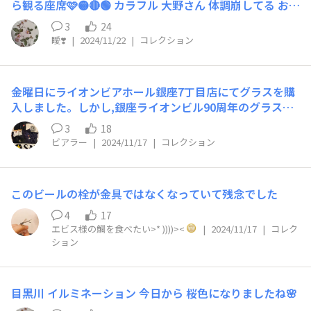
ら観る座席🩷🟡🔴🟢 カラフル 大野さん 体調崩してる お大
事に 復活待ってます
3
24
瞹❣️
|
2024/11/22
|
コレクション
金曜日にライオンビアホール銀座7丁目店にてグラスを購
入しました。しかし,銀座ライオンビル90周年のグラスは,
勿体なくて使えないかも…店舗&期間限定なので…。
3
18
ビアラー
|
2024/11/17
|
コレクション
このビールの栓が金具ではなくなっていて残念でした
4
17
エビス様の鯛を食べたい>* ))))><
|
2024/11/17
|
コレク
ション
目黒川 イルミネーション 今日から 桜色になりましたね🌸