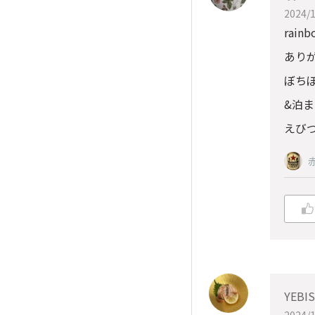
2024/1
rain
ありが
ぼち
&泊
えび
YEB
2024/1