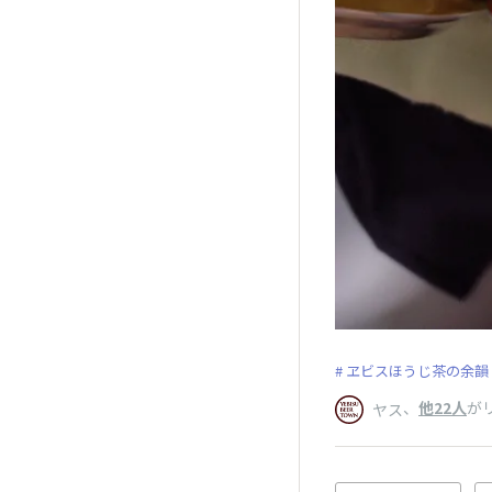
ヱビスほうじ茶の余韻
、
他22人
が
ヤス