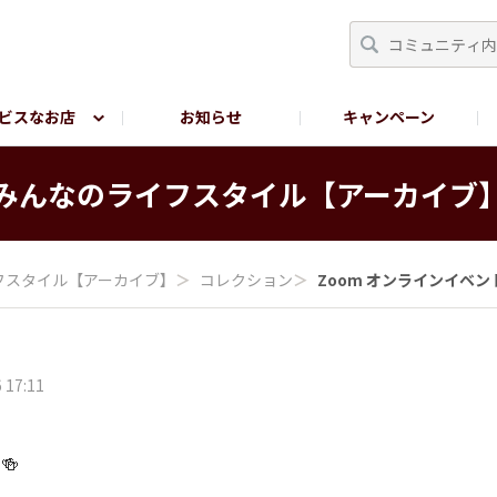
ビスなお店
お知らせ
キャンペーン
RY TOKYO
YEBISU BREWERY TOKYO公式LINE
サ
みんなの​ライフスタイル​【アーカイブ
フスタイル​【アーカイブ】
＞
コレクション
＞
Zoom オンラインイベント
 17:11
🍻