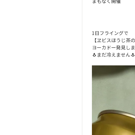
まもなく開催
1日フライングで
【ヱビスほうじ茶
ヨーカドー発見
🐧まだ冷えません