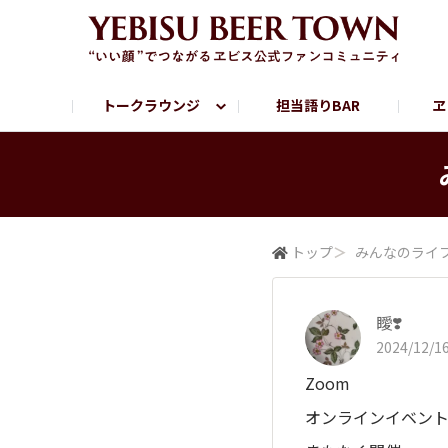
トークラウンジ
担当語りBAR
ヱ
フリートーク
ヱビス提供店情報
ヱビスブランドサイト
ヱビスフォト
YEBISU BAR
YEBISU BREWE
サッポロビール公式Instagram
トップ
＞
みんなの​ライ
瞹❣️
2024/12/16
Zoom
オンラインイベント