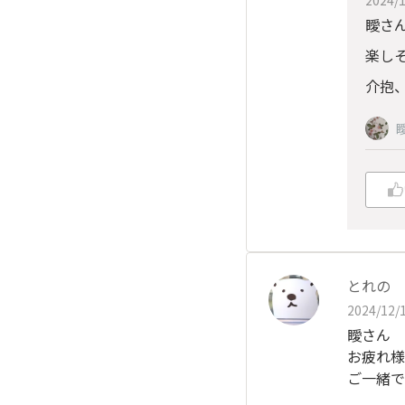
瞹さ
楽し
介抱
瞹
とれの
2024/12/1
瞹さん
お疲れ様
ご一緒で