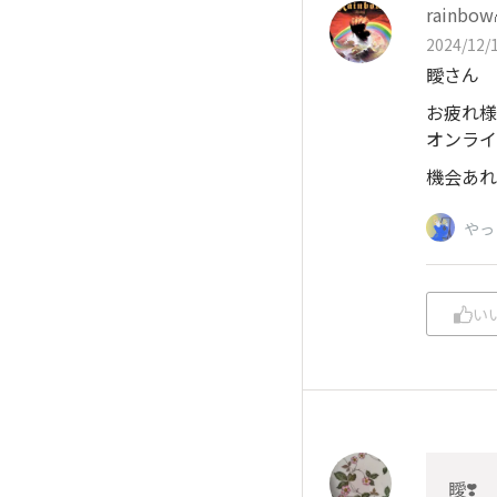
rainbow
2024/12/1
瞹さん
お疲れ様
オンライ
機会あれ
やっ
い
瞹❣️