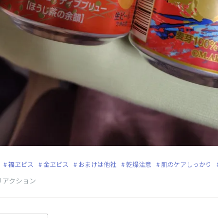
福ヱビス
金ヱビス
おまけは他社
乾燥注意
肌のケアしっかり
リアクション