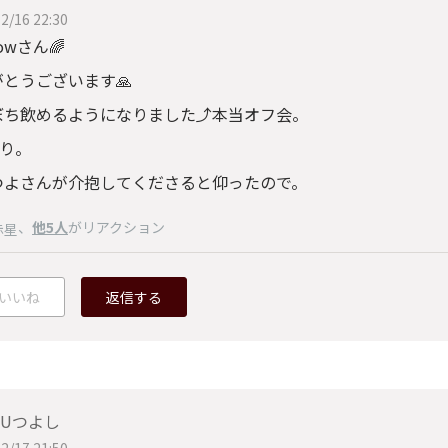
2/16 22:30
bowさん🌈
とうございます🙏
ぼち飲めるようになりました⤴️本当オフ会。
まり。
つよさんが介抱してくださると仰ったので。
、
他5人
がリアクション
赤星
いいね
返信する
ISUつよし
2/17 21:50