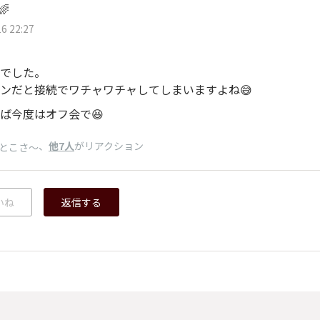
🌈
6 22:27
でした。
ンだと接続でワチャワチャしてしまいますよね😅
ば今度はオフ会で😆
、
他7人
がリアクション
とこさ～
いね
返信する