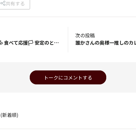
共有する
次の投稿
今日の休憩タイム💦 食べて応援🏳️ 安定のとり野菜みそでした😋
トークにコメントする
ト
(新着順)