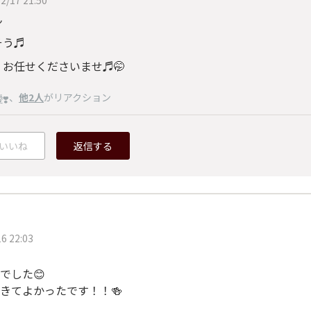
ん
そう♬
、お任せくださいませ♬🤭
、
他2人
がリアクション
❣️
いいね
返信する
6 22:03
でした😊
きてよかったです！！🍻