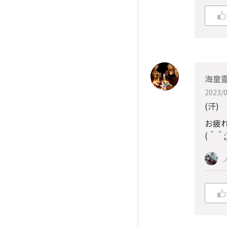
海童
2023/0
(汗)
お疲
(＾＾;)