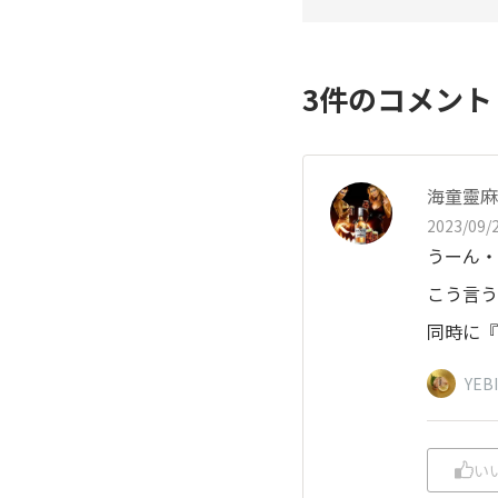
3
件のコメン
海童靈麻
2023/09/2
うーん・
こう言う
同時に『
YEB
い