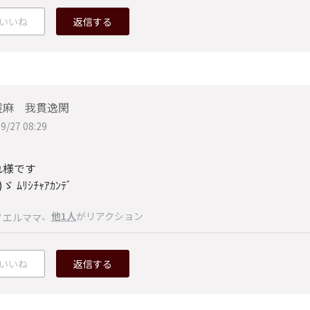
いいね
返信する
靈麻 我貫逸閑
9/27 08:29
れ様です
ゞ ﾑﾘｼﾁｬｱｶﾝﾃﾞ
、
他1人
がリアクション
ノエルママ
いいね
返信する