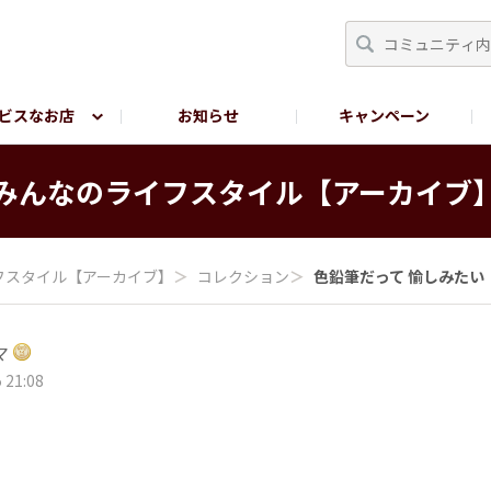
ビスなお店
お知らせ
キャンペーン
RY TOKYO
YEBISU BREWERY TOKYO公式LINE
サ
みんなの​ライフスタイル​【アーカイブ
フスタイル​【アーカイブ】
＞
コレクション
＞
色鉛筆だって 愉しみたい
マ
 21:08