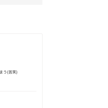
う(苦笑)