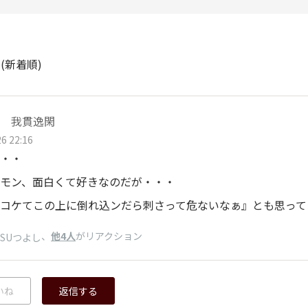
ト
(新着順)
 我貫逸閑
6 22:16
・・
モン、面白くて好きなのだが・・・
コケてこの上に倒れ込ンだら刺さって危ないなぁ』とも思ってま
、
他4人
がリアクション
ISUつよし
いね
返信する