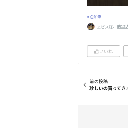
色鉛筆
、
他18
ヱビス狂
いいね
前の投稿