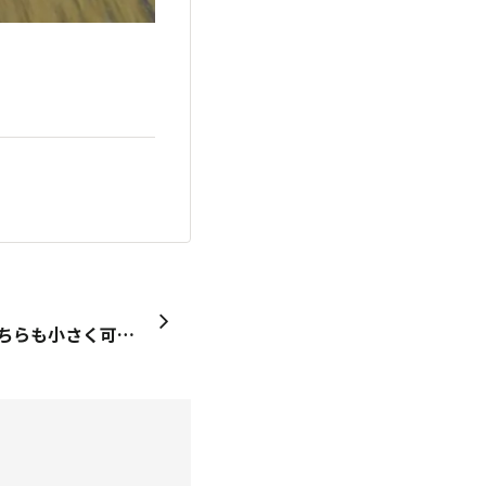
大葉の花が咲きました♪ こちらも小さく可憐な白い花🤍 今年は暑くて、いっぱい枯れちゃいましたが それでも残った大葉は元気よく花を咲かせました♪ ふと、思ったんですが この大葉の花の形状、お刺身についてくる 穂紫蘇？似てる！ まぁ、紫蘇の穂だから不思議はないな！ 今度、お刺身の時に添えて食べてみようと思いました😋