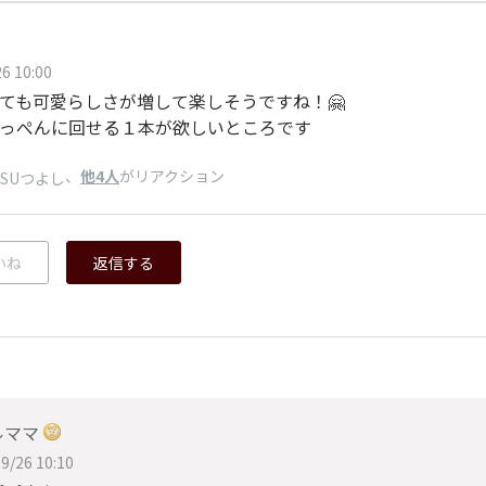
6 10:00
ても可愛らしさが増して楽しそうですね！🤗
っぺんに回せる１本が欲しいところです
、
他4人
がリアクション
ISUつよし
いね
返信する
ルママ
9/26 10:10