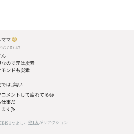
ルママ
9/27 07:42
さん
筆なので元は炭素
ヤモンドも炭素
では..無い
でコメントして疲れてる😢
も仕事だ
ます🙋
、
他1人
がリアクション
EBISUつよし