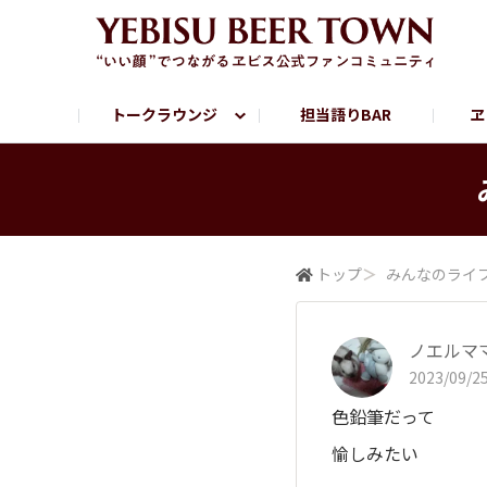
トークラウンジ
担当語りBAR
ヱ
フリートーク
ヱビス提供店情報
ヱビスブランドサイト
ヱビスフォト
YEBISU BAR
YEBISU BREWE
サッポロビール公式Instagram
トップ
＞
みんなの​ライ
ノエルマ
2023/09/25
色鉛筆だって
愉しみたい