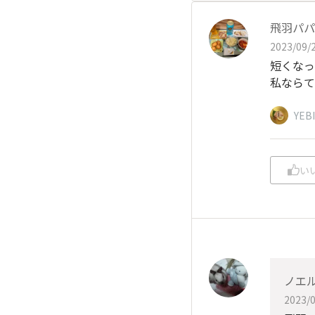
飛羽パパ
2023/09/2
短くなっ
私ならて
YEB
い
ノエ
2023/0