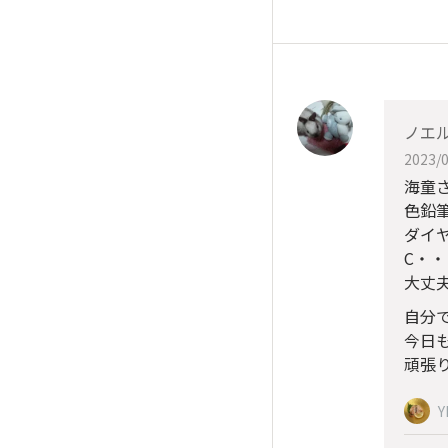
ノエ
2023/0
海童
色鉛
ダイ
C・・
大丈夫
自分
今日
頑張り
Y