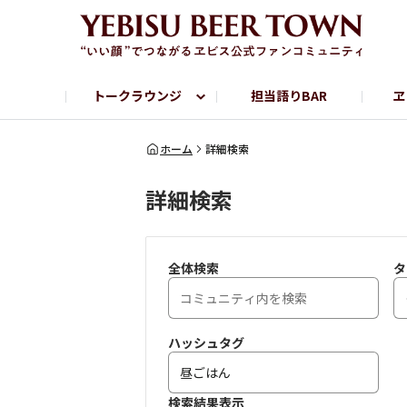
トークラウンジ
担当語りBAR
ヱ
フリートーク
ヱビス提供店情報
ヱビスブランドサイト
ヱビスフォト
YEBISU BAR
YEBISU BREWE
ホーム
詳細検索
詳細検索
サッポロビール公式Instagram
全体検索
タ
ハッシュタグ
検索結果表示