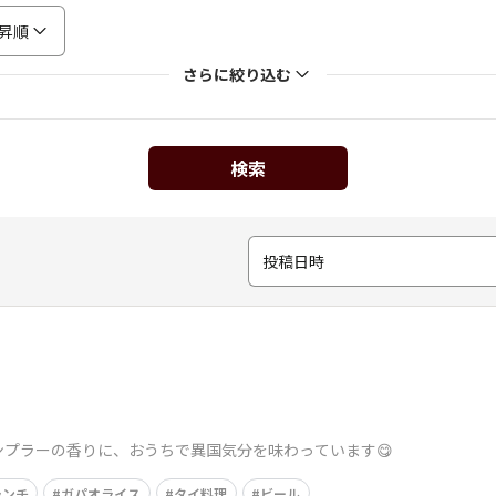
昇順
さらに絞り込む
検索
投稿日時
ンプラーの香りに、おうちで異国気分を味わっています😋
ランチ
ガパオライス
タイ料理
ビール