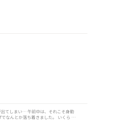
出てしまい… 午前中は、それこそ身動
でなんとか落ち着きました。 いくら お