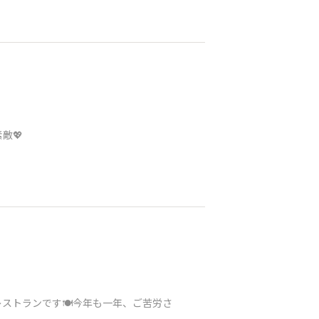
敵💖
ストランです🍽️今年も一年、ご苦労さ