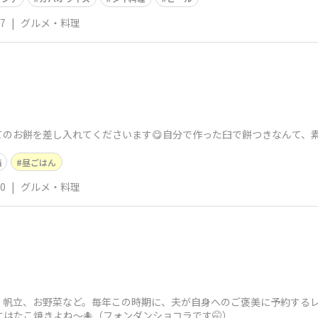
17
|
グルメ・料理
のお餅を差し入れてくださいます😋自分で作った臼で餅つきなんて、素
備
昼ごはん
30
|
グルメ・料理
、帆立、お野菜など。毎年この時期に、夫が自身へのご褒美に予約するレ
にはたこ焼きよね〜🐙（フォンダンショコラです🤭）