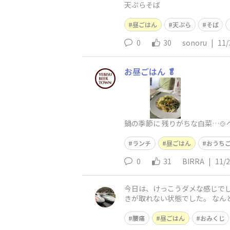
天ぷらそば
昼ごはん
天ぷら
そば
0
30
sonoru
|
11/
お昼ごはん 🥬
鍋の季節に 残りがちな白菜…🍲
ランチ
昼ごはん
おうち
0
31
BIRRA
|
11/
今日は、けっこうダメな感じで
きが取れない状態でした。 なん
みくじが大吉でも、食事も睡眠
腰痛
昼ごはん
おみくじ