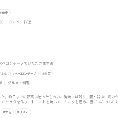
蕎麦
30
|
グルメ・料理
ペペロンチーノでいただきます🍝
ごはん
ペペロンチーノ
白菜
28
|
グルメ・料理
した。昨日までの頭痛は治ったものの、胸焼けは残り、腰と背中に痛みが
とかサラダを作り、トーストを焼いて、ミルクを温め、昼ごはんのおかげ
もリズム
大吉
リズム