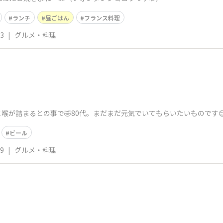
ランチ
昼ごはん
フランス料理
13
|
グルメ・料理
喉が詰まるとの事で🤣80代。まだまだ元気でいてもらいたいものです
ビール
09
|
グルメ・料理