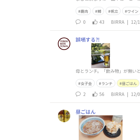
鹿肉
鱒
帆立
ワイン
0
43
BIRRA
|
12/
誤嚥する⁈
母とランチ。「飲み物」が無いと
女子会
ランチ
昼ごはん
2
56
BIRRA
|
12/
昼ごはん