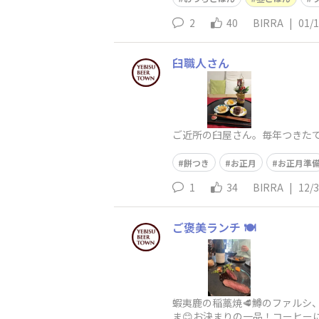
2
40
BIRRA
|
01/
臼職人さん
ご近所の臼屋さん。毎年つきたて
餅つき
お正月
お正月準
1
34
BIRRA
|
12/
ご褒美ランチ 🍽️
蝦夷鹿の稲藁焼🥩鱒のファルシ
ま😊お決まりの一品！コーヒー