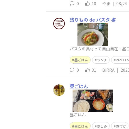
0
10
やま
|
08/24
残りもの de パスタ 🍝
パスタの具材って自由自在！昼ご
昼ごはん
ランチ
ペペロ
0
31
BIRRA
|
202
昼ごはん
昼ごはん
昼ごはん
さしみ
煮付け