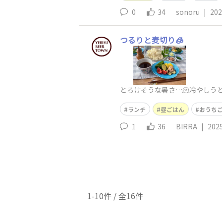
0
34
sonoru
|
202
つるりと麦切り🧊
とろけそうな暑さ…🫠冷やしう
ランチ
昼ごはん
おうち
1
36
BIRRA
|
202
1-10件 / 全16件