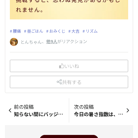
腰痛
昼ごはん
おみくじ
大吉
リズム
、
他9人
がリアクション
とんちゃん
いいね
共有する
前の投稿
次の投稿
知らない間にバッジが増えてました 嬉しいですね ありがとうございます。
今日の暑さ指数は、４４❕❕ 今週はまだまだ暑さが続くらしい🥵🥵😱 太平洋高気圧にチベット高気圧🔥🔥 なんとかなりませんか❕❕