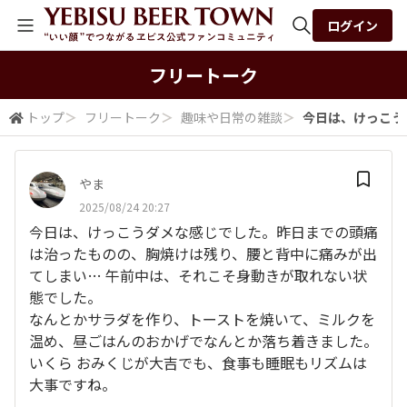
ログイン
全体検索
フリートーク
トップ
＞
フリートーク
＞
趣味や日常の雑談
＞
今日は、けっこう
検索
やま
2025/08/24 20:27
今日は、けっこうダメな感じでした。昨日までの頭痛
は治ったものの、胸焼けは残り、腰と背中に痛みが出
てしまい… 午前中は、それこそ身動きが取れない状
態でした。
なんとかサラダを作り、トーストを焼いて、ミルクを
温め、昼ごはんのおかげでなんとか落ち着きました。
いくら おみくじが大吉でも、食事も睡眠もリズムは
大事ですね。