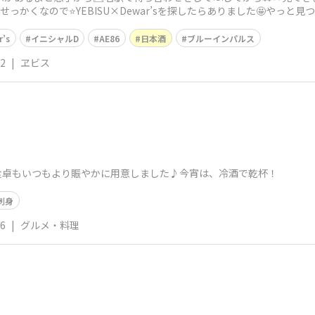
かくなので⭐️YEBISU×Dewar’sを探したらありました🤩やっと見つけた⭐
’s
イニシャルD
AE86
日本酒
ブルーインパルス
22
|
ヱビス
食卓もいつもより賑やかに用意しました♪今宵は、冷酒で乾杯！
刺身
06
|
グルメ・料理