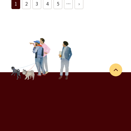
1
2
3
4
5
…
›