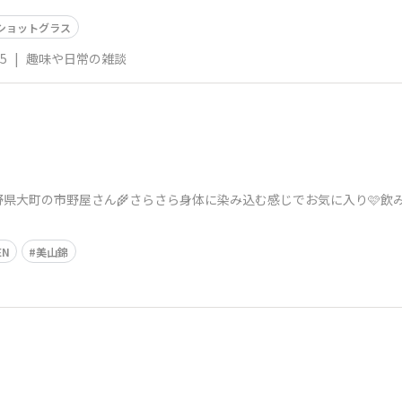
ショットグラス
05
|
趣味や日常の雑談
県大町の市野屋さん🌾さらさら身体に染み込む感じでお気に入り🩷飲
EN
美山錦