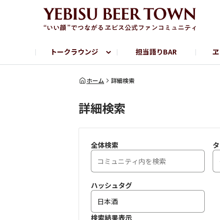
トークラウンジ
担当語りBAR
ヱ
フリートーク
ヱビス提供店情報
ヱビスブランドサイト
ヱビスフォト
YEBISU BAR
YEBISU BREWE
ホーム
詳細検索
詳細検索
サッポロビール公式Instagram
全体検索
タ
ハッシュタグ
検索結果表示