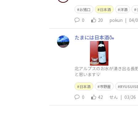
お猪口
日本酒
洋酒
0
20
pokun
|
04/
たまには日本酒🍶
北アルプスのお水が湧き出る長野
と思います💡
日本酒
市野屋
RYUSUIS
0
42
せん
|
03/26