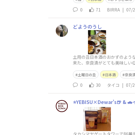
0
71
BIRRA
|
07/
どようのうし
土用の丑日本酒のおかずのよう
来た、奈良漬がとても美味しい
土曜日の丑
日本酒
奈良
0
30
タイコ
|
07/2
⭐️YEBISU×Dewar’s🍺 & 
タカシマヤゲートタワーで86展示