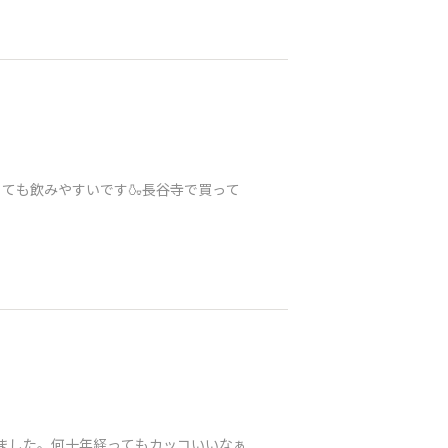
ても飲みやすいです🍶長谷寺で買って
てきました。何十年経ってもカッコいいなぁ