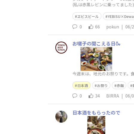
(私は赤黒レビンに乗ってました)せっ
ために
ヱビスビール
YEBISU×Dewar
0
66
pokun
|
06/
お囃子の聞こえる日🍶
今週末は、地元のお祭りです。
日本酒
お祭り
赤飯
0
34
BIRRA
|
06/
日本酒をもらったので