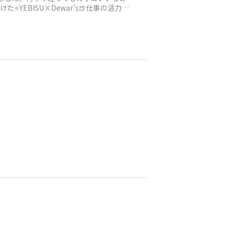
️YEBISU×Dewar’s🍺仕事の活力の