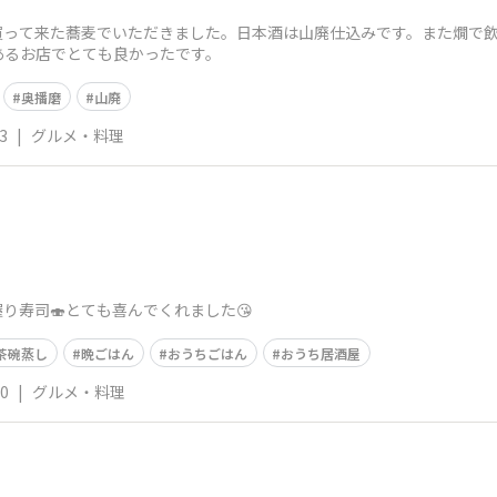
買って来た蕎麦でいただきました。日本酒は山廃仕込みです。また燗で
あるお店でとても良かったです。
奥播磨
山廃
3
|
グルメ・料理
り寿司🍣とても喜んでくれました😘
茶碗蒸し
晩ごはん
おうちごはん
おうち居酒屋
10
|
グルメ・料理