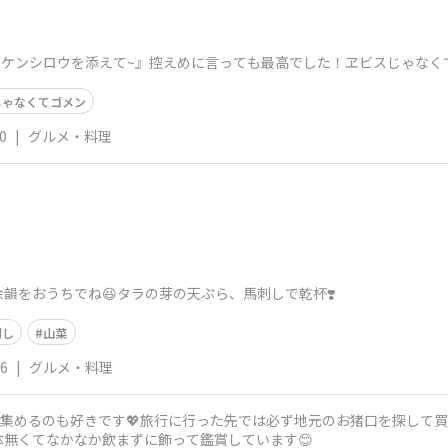
~ケンシロウを添えて~』控えめに言っても最高でした！ヱビスじゃなく
じゃなくてゴメン
0
|
グルメ・料理
余韻をおうちでね😆タラの芽の天ぷら、馬刺しで乾杯❣️
刺し
山菜
26
|
グルメ・料理
猪口を集めるのも好きです💖旅行に行った先では必ず地元のお猪口を探し
勿体無くてなかなか飲まずに飾って鑑賞しています😊