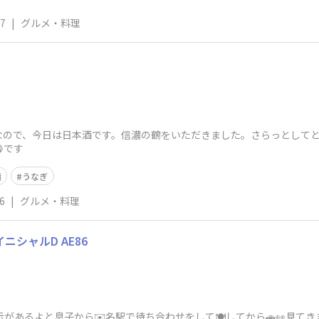
27
|
グルメ・料理
なので、今日は日本酒です。信濃の鶴をいただきました。さらっとしてと
です
漬
うなぎ
6
|
グルメ・料理
🚗イニシャルD AE86
があるよと息子から✉️名駅で待ち合わせをして🍽️してから🚗👀見