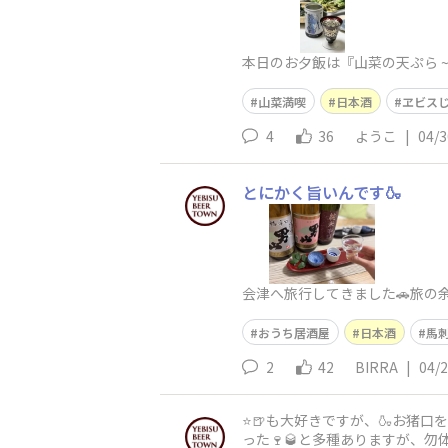
本日のお夕飯は『山菜の天ぷら 
山菜満喫
日本酒
ヱビス
4
36
ようこ
|
04/3
とにかく旨いんです🍶
会津へ旅行してきました🚗旅の
おうち居酒屋
日本酒
馬
2
42
BIRRA
|
04/
⭐️🍺も大好きですが、🍶お
った🍷🥃と多種ありますが、