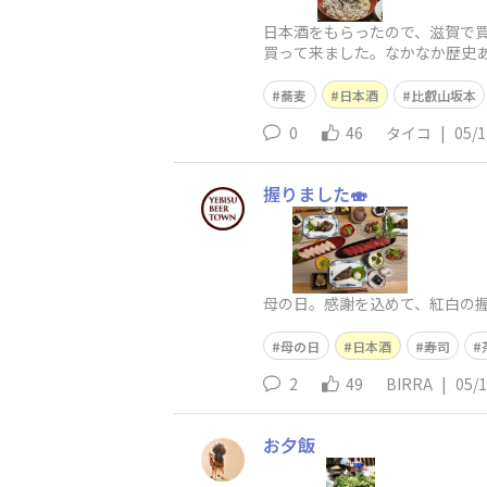
日本酒をもらったので、滋賀で
買って来ました。なかなか歴史
蕎麦
日本酒
比叡山坂本
0
46
タイコ
|
05/1
握りました🍣
母の日。感謝を込めて、紅白の握
母の日
日本酒
寿司
2
49
BIRRA
|
05/
お夕飯