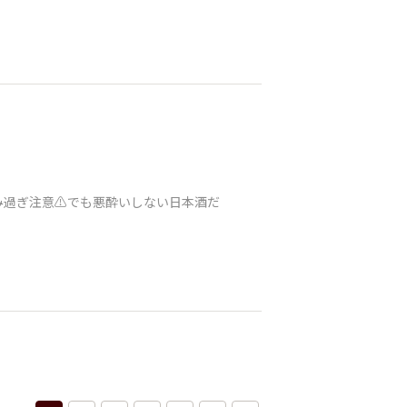
み過ぎ注意⚠️でも悪酔いしない日本酒だ