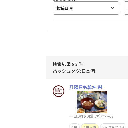
投稿日時
検索結果
85 件
ハッシュタグ:日本酒
月曜日も乾杯 🤣
一日遅れの鰻で乾杯〜🍶
鰻
日本酒
おうちごはん