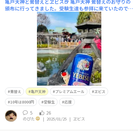
亀戸天神と鷽替えとヱビス🍺
亀戸天神 鷽替えのお守りの
頒布に行ってきました。受験生達も参拝に来ていたので
「エール」を送る意味で「プレミアムエール」と「鷽替
え」で一枚📷😄行った時には1号〜5号迄しかなく6号以上
の大きい鷽替えは完売😅縁起物なので商売をしてる人達
が大きいのから買っていくようです。
鷽替え
亀戸天神
プレミアムエール
ヱビス
10号は8000円
受験生
応援
5
26
のぴた
|
2025/01/25
|
ヱビス