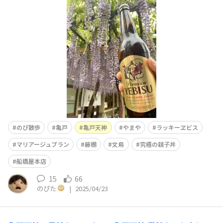
を出た時はパラパラ降っていた雨も着いた頃には本降り☔️
亀戸駅に到着してから、まずは腹ごしらえ😋駅近くにあ
る焼き鳥屋「文鳥」さんにて究極の親子丼をいただきまし
た！1番のおすすめ「究極の親子丼」炭火であぶった大山
どりをこだわり卵
のぴ散歩
亀戸
亀戸天神
やまや
ラッキーヱビス
マリアージュブラン
藤棚
文鳥
究極の親子丼
船橋屋本店
15
66
のぴた
|
2025/04/23