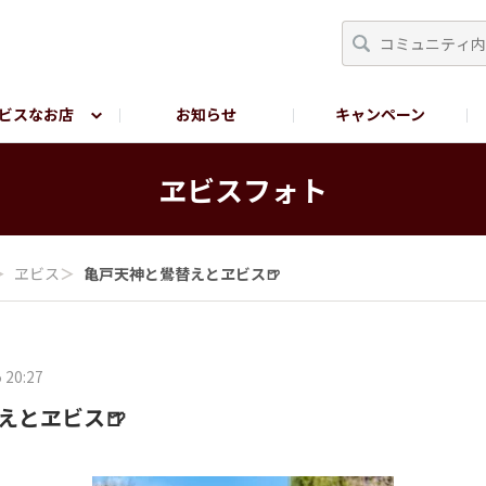
ビスなお店
お知らせ
キャンペーン
RY TOKYO
YEBISU BREWERY TOKYO公式LINE
サ
ヱビスフォト
＞
ヱビス
＞
亀戸天神と鷽替えとヱビス🍺
 20:27
えとヱビス🍺