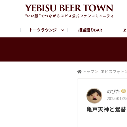
トークラウンジ
担当語りBAR
ヱ
フリートーク
ヱビス提供店情報
ヱビスブランドサイト
ヱビスフォト
YEBISU BAR
YEBISU BREWE
サッポロビール公式Instagram
トップ
＞
ヱビスフォト
のぴた
2025/01/25
亀戸天神と鷽替