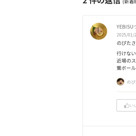
(新着
YEBIS
2025/01/2
のぴたさ
行けない
近場のス
鶯ボール
のぴ
い