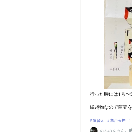
行った時には1号〜
縁起物なので商売
鷽替え
亀戸天神
、
他
のんのんのん