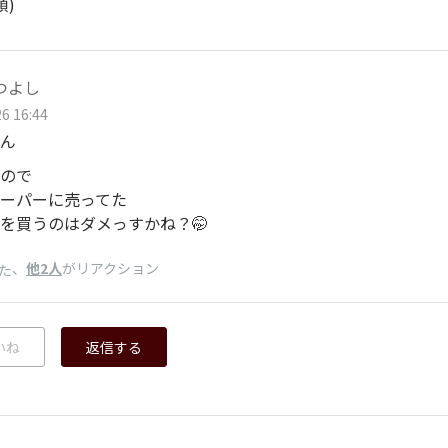
順)
Uつよし
6 16:44
ん
ので
ーパーに売ってた
を買うのはダメっすかね？🤭
、
他2人
がリアクション
た
いね
返信する