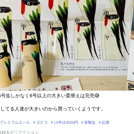
5号迄しかなく6号以上の大きい鷽替えは完売😅
をしてる人達が大きいのから買っていくようです。
プレミアムエール
ヱビス
10号は8000円
受験生
応援
25人
がリアクション