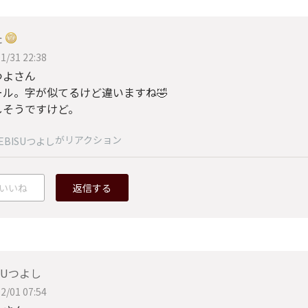
た
1/31 22:38
つよさん
ール。字が似てるけど違いますね🤣
しそうですけど。
がリアクション
EBISUつよし
いいね
返信する
ISUつよし
2/01 07:54