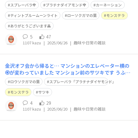
ームーンライト｣へ 毎日見送って👋💟👍️くれます ありがと
スプレーバラ🌹
プラチナダイアモンド🌹
カーネーション
う❤️ うふふ✨ヤー✨🍻🎶🍀
ティントブルームーンライト
ローソクガマの葉
モンステラ
ありがとうございます🙇
5
47
1107 kazu
|
2025/06/26
|
趣味や日常の雑談
金沢オフ会から帰ると… マンションのエレベーター横の
🏵️が変わっていました マンション前のサツキです うふふ
✨ヤー✨🍻🎶🍀
ロウソクガマの葉
スプレーバラ「プラチナダイヤモンド｣
モンステラ
サツキ
4
29
1107 kazu
|
2025/06/20
|
趣味や日常の雑談