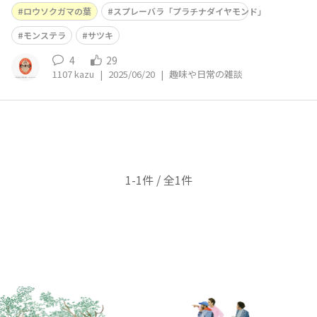
✨ヤー✨🍻🎶🍀
ロウソクガマの葉
スプレーバラ「プラチナダイヤモンド｣
モンステラ
サツキ
4
29
1107 kazu
|
2025/06/20
|
趣味や日常の雑談
1-1件 / 全1件