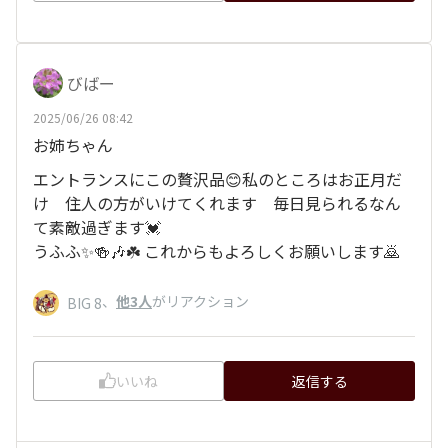
びばー
2025/06/26 08:42
お姉ちゃん
エントランスにこの贅沢品😊私のところはお正月だ
け 住人の方がいけてくれます 毎日見られるなん
て素敵過ぎます💓
うふふ✨🍻🎶☘️ これからもよろしくお願いします🙇
、
他3人
がリアクション
BIG 8
いいね
返信する