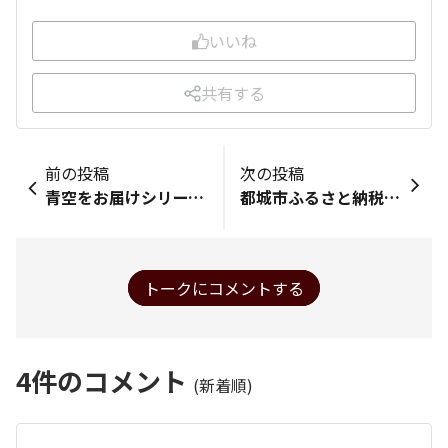
いいね
共有する
前の投稿
次の投稿
青空をお届けシリーズ No.585 ニョロニョロと一緒に🤍 おはようございます😃 神戸は⛅️ 今の気温は27度、予想最高気温は29度です。 今日のストレッチは、難易度⭐️⭐️ 立ってでも、座ってでも大丈夫です。 骨盤を立てて、下腹を引き上げて背筋を伸ばします。身体の前で手のひらと両肘を合わせます。 息を吸いながら、手のひらと両肘を開いていきます。 肩と肘をできるだけ後ろに引き、胸を開きましょう。肩甲骨が背骨側に寄っていることを意識します。 息を吐きながら、両肘を真ん中に引き寄せ、元の姿勢に戻ります。 肩に力が入り過ぎないように気をつけてくださいね。 ゆっくりと10回程繰り返します。 息を吸いながら両肩を上げて、後ろに引いて、息吐きながら下ろすストレッチを3回繰り返しリラックスです。 自律神経を整えます。 肩凝り、背中の凝り、腰痛予防改善効果があります。 今日のご褒美は、プレミアムエールです💙 「露天風呂の日」 ぬるめのお風呂に10分ほど浸かりながら、足の指でじゃんけんしたり、足首を大きく回したり、かかとを突き出したりで、足のむくみ予防、疲労回復出来ます🛀
都城市ふるさと納税 返礼品が届きました！ 食卓、しばらく安泰✨
トークにコメントする
4
件のコメント
(新着順)