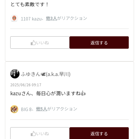
とても素敵です！
、
他3人
がリアクション
1107 kazu
いいね
返信する
ふゆきん🕊️(a.k.a.早川)
2025/06/26 09:17
kazuさん、毎日心が潤いますね👍
、
他5人
がリアクション
BIG 8
いいね
返信する