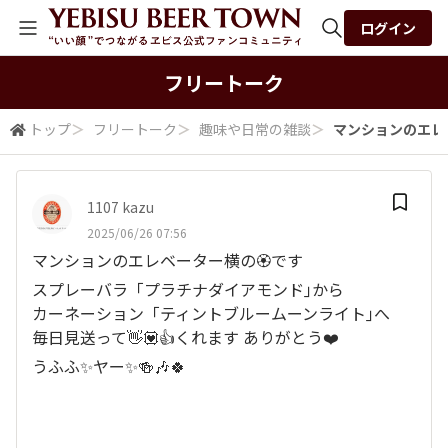
ログイン
全体検索
フリートーク
トップ
＞
フリートーク
＞
趣味や日常の雑談
＞
マンションのエレベー
検索
1107 kazu
2025/06/26 07:56
マンションのエレベーター横の🏵️です
スプレーバラ「プラチナダイアモンド｣から
カーネーション「ティントブルームーンライト｣へ
毎日見送って👋💟👍️くれます ありがとう❤️
うふふ✨ヤー✨🍻🎶🍀