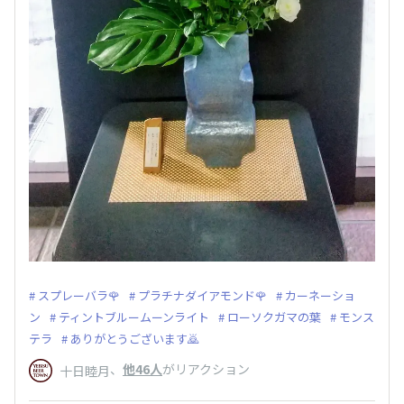
スプレーバラ🌹
プラチナダイアモンド🌹
カーネーショ
ン
ティントブルームーンライト
ローソクガマの葉
モンス
テラ
ありがとうございます🙇
、
他46人
がリアクション
十日睦月