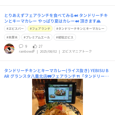
とりあえずフェアランチを食べてみる🍛 タンドリーチキ
ンとキーマカレー やっぱり夏はカレー🍛 頂きます🙏
ヱビスバー
フェアランチ
タンドリーチキンとキーマカレー
本厚木
プレミアムエール
琥珀ヱビス
9
27
rainbow🌈
|
2025/08/02
|
ヱビスマニアトーク
タンドリーチキンとキーマカレー(ライス抜き)
YEBISU B
AR グランスタ八重北店🚃フェアランチ🍴「タンドリーチ
キンとキーマカレー」をライス抜きで🍛自分で調合したゴ
ールド＆アンバーと共に🍺