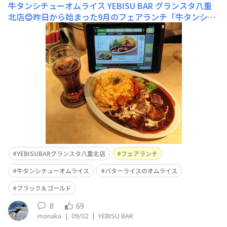
牛タンシチューオムライス
YEBISU BAR グランスタ八重
北店😊昨日から始まった9月のフェアランチ「牛タンシチ
ューオムライス」を早速いただきました🍲バターライスの
オムライスとシチューの相性良く美味しい😋ブラック＆
ゴールドなどと共に🍺
YEBISUBARグランスタ八重北店
フェアランチ
牛タンシチューオムライス
バターライスのオムライス
ブラック＆ゴールド
8
69
monaka
|
09/02
|
YEBISU BAR