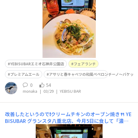
美味しい😋でも、、、辛く無いなー、ペペロンチーノな
の❓🤔プレミアムエールなどと共に🍺
YEBISUBARエミオ石神井公園店
フェアランチ
プレミアムエール
アサリと春キャベツの和風ペペロンチーノ〜バケット
0
54
monaka
|
03/29
|
YEBISU BAR
改善したというので❗クリームチキンのオーブン焼き🍴
YE
BISUBAR グランスタ八重北店、今月5日に食して「濃厚
でなく焼きもなく大変残念な料理、もう二度とオーダーし
ないと」6日の朝に投稿したフェアランチ「クリームチキ