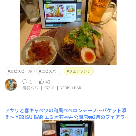
ヱビスビール
ヱビスバー
フェアランチ
1
42
飛羽パパ
|
07/18
|
YEBISU BAR
アサリと春キャベツの和風ペペロンチーノ〜バケット添
え〜
YEBISU BAR エミオ石神井公園店🚃3月のフェアラン
チ、アサリと春キャベツの和風ペペロンチーノ〜バケット
添え〜🍴もうすぐ終了なので食べてみました😊味的には