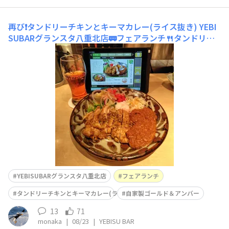
再び❗タンドリーチキンとキーマカレー(ライス抜き)
YEBI
SUBARグランスタ八重北店🚃フェアランチ🍴タンドリー
チキンとキーマカレーをライス抜きのおつまみで😋自分
で調合したゴールド＆アンバーなどと共に🍺
YEBISUBARグランスタ八重北店
フェアランチ
タンドリーチキンとキーマカレー(ライス抜き)
自家製ゴールド＆アンバー
13
71
monaka
|
08/23
|
YEBISU BAR