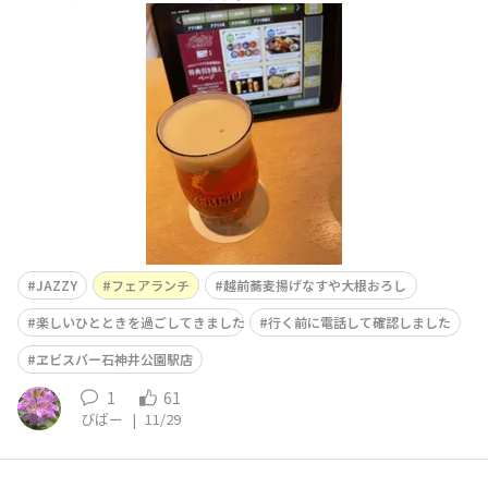
のフェアランチとともに 越前蕎麦噛みごたえがありトン
カツのご飯少な目でこちらも美味しくいただきました
JAZZY
フェアランチ
越前蕎麦揚げなすや大根おろし
楽しいひとときを過ごしてきました
行く前に電話して確認しました
ヱビスバー石神井公園駅店
1
61
びばー
|
11/29