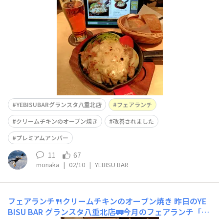
ンのオーブン焼き」🍴その投稿をご覧いただき、お店サイ
ドは料理を改善したというので再びオーダー、確認しまし
た😆画像にあるように見た目どお
YEBISUBARグランスタ八重北店
フェアランチ
クリームチキンのオーブン焼き
改善されました
プレミアムアンバー
11
67
monaka
|
02/10
|
YEBISU BAR
フェアランチ🍴クリームチキンのオーブン焼き
昨日のYE
BISU BAR グランスタ八重北店🚃今月のフェアランチ「ク