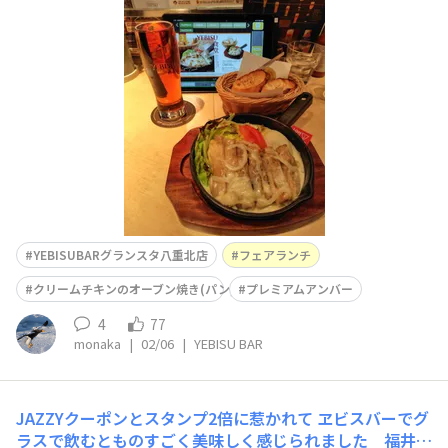
リームチキンのオーブン焼き」をパンで🍴プレミアムアン
バーなどと🍺 このランチ、謳い文句には「濃厚でとろけ
るクリームに包まれたチキン・・・」と記載されていまし
たが、調理の仕方が悪いのか?提供された料理は大変残念
なもの😮‍💨
YEBISUBARグランスタ八重北店
フェアランチ
クリームチキンのオーブン焼き(パン)
プレミアムアンバー
4
77
monaka
|
02/06
|
YEBISU BAR
JAZZYクーポンとスタンプ2倍に惹かれて
ヱビスバーでグ
ラスで飲むとものすごく美味しく感じられました 福井県