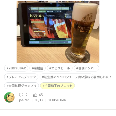
ビール🍺美味しいですね♬入店すると年配の男性に店長が
捕まっててお話相手にされ大変そうで、、、同情します。
久々に接客業の大変さを思い出しました😅 ウェルカムビ
アのゴールド＆アンバーを飲みほしてLINE
YEBISUBAR
京橋店
ヱビスビール
琥珀アンバー
プレミアムブラック
紅生姜のペペロンチーノ良い意味で裏切られた！
全国料理グランプリ
千両茄子のブレッセ
2
45
pe-tan
|
08/17
|
YEBISU BAR