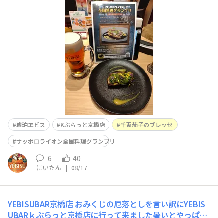
ーブが奏でる四重奏～他店が肉や海老が多めなので茄子な
のかと思いながら実食 いやぁこれはおいしいなぁ😋鶏
レバーが濃厚ですがハーブ好きにはたまりません飴細工？
もサンドしていて へぇ～って感じにいただきましたまた
リピします&nb
琥珀ヱビス
Kぶらっと京橋店
千両茄子のブレッセ
サッポロライオン全国料理グランプリ
6
40
にいたん
|
08/17
YEBISUBAR京橋店
おみくじの厄落としを言い訳にYEBIS
UBARｋぶらっと京橋店に行って来ました暑いとやっぱり