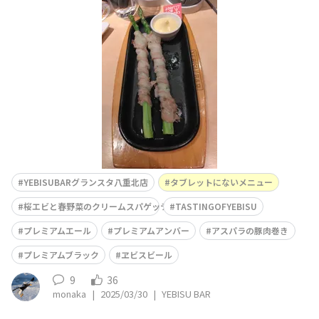
豚肉巻き」、豚肉は徳島フェアの🍖かな⁉️アスパラ、デカ
くて美味いです😋期間限定「桜エビと春野菜のクリーム
スパゲッティ＆パンピザランチ」と、TASTING OF YEBIS
Uと共にいただきました🍺
YEBISUBARグランスタ八重北店
タブレットにないメニュー
桜エビと春野菜のクリームスパゲッティ＆パンピザランチ
TASTINGOFYEBISU
プレミアムエール
プレミアムアンバー
アスパラの豚肉巻き
プレミアムブラック
ヱビスビール
9
36
monaka
|
2025/03/30
|
YEBISU BAR