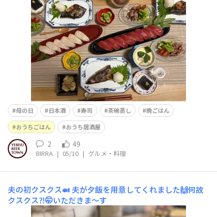
母の日
日本酒
寿司
茶碗蒸し
晩ごはん
おうちごはん
おうち居酒屋
2
49
BIRRA
|
05/10
|
グルメ・料理
夫の初クスクス🍛
夫が夕飯を用意してくれました🙌何故
クスクス⁈🤭いただきま〜す