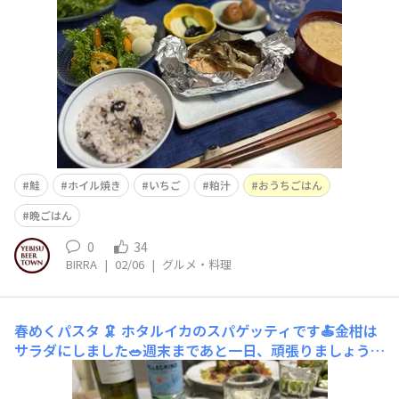
鮭
ホイル焼き
いちご
粕汁
おうちごはん
晩ごはん
0
34
BIRRA
|
02/06
|
グルメ・料理
春めくパスタ 🦑
ホタルイカのスパゲッティです🍝金柑は
サラダにしました🥗週末まであと一日、頑張りましょうカ
ンパイ🥂