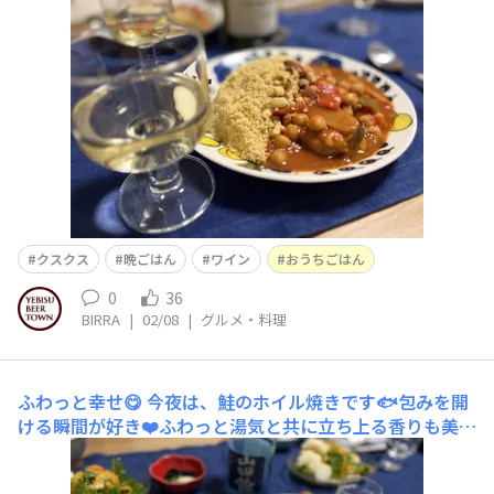
クスクス
晩ごはん
ワイン
おうちごはん
0
36
BIRRA
|
02/08
|
グルメ・料理
ふわっと幸せ😋
今夜は、鮭のホイル焼きです🐟包みを開
ける瞬間が好き❤️ふわっと湯気と共に立ち上る香りも美味
しいものです😋