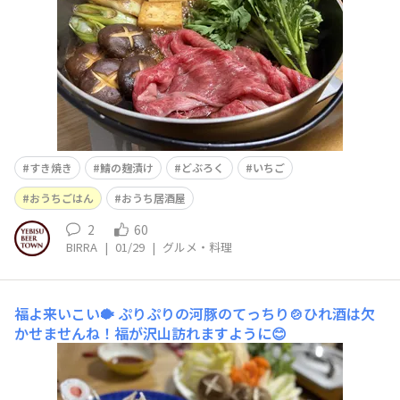
すき焼き
鯖の麹漬け
どぶろく
いちご
おうちごはん
おうち居酒屋
2
60
BIRRA
|
01/29
|
グルメ・料理
福よ来いこい🐡
ぷりぷりの河豚のてっちり🍲ひれ酒は欠
かせませんね！福が沢山訪れますように😊