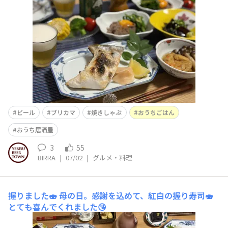
ビール
ブリカマ
焼きしゃぶ
おうちごはん
おうち居酒屋
3
55
BIRRA
|
07/02
|
グルメ・料理
握りました🍣
母の日。感謝を込めて、紅白の握り寿司🍣
とても喜んでくれました😘