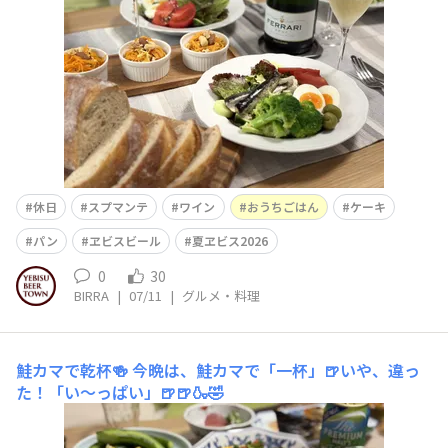
休日
スプマンテ
ワイン
おうちごはん
ケーキ
パン
ヱビスビール
夏ヱビス2026
0
30
BIRRA
|
07/11
|
グルメ・料理
鮭カマで乾杯🍻
今晩は、鮭カマで「一杯」🍺いや、違っ
た！「い〜っぱい」🍺🍺🍶🤣