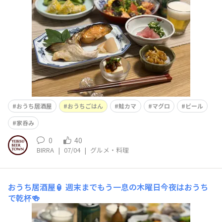
おうち居酒屋
おうちごはん
鮭カマ
マグロ
ビール
家呑み
0
40
BIRRA
|
07/04
|
グルメ・料理
おうち居酒屋🏮
週末までもう一息の木曜日今夜はおうち
で乾杯🍻