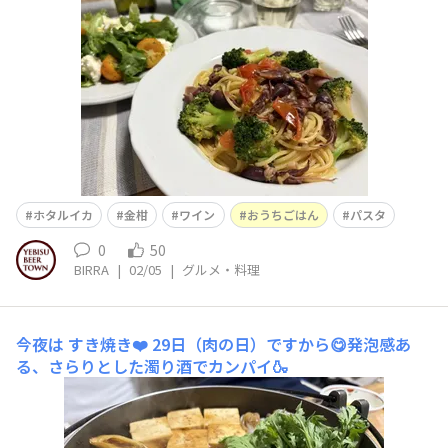
ホタルイカ
金柑
ワイン
おうちごはん
パスタ
0
50
BIRRA
|
02/05
|
グルメ・料理
今夜は すき焼き❤️
29日（肉の日）ですから😋発泡感あ
る、さらりとした濁り酒でカンパイ🍶