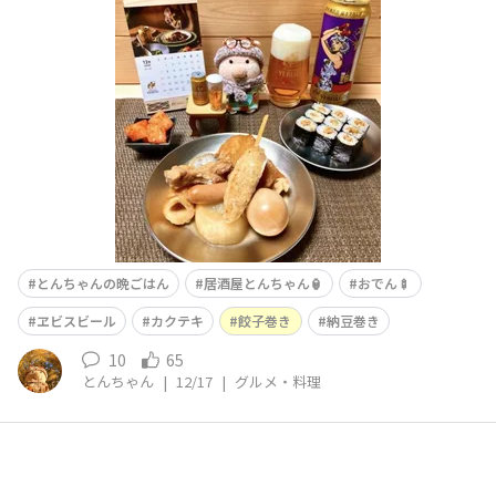
ですねぇ🤭✨餃子巻き大根つくねこんにゃく鶏の手羽元ウ
インナー野菜天たまご厚揚げ豆腐カクテキは、¥648→¥1
08✨という激安価格でした🤣✨🉐カクテキ ¥648 → ¥108
✨🉐納豆巻きは、¥298が40%OFF🉐✨美味
とんちゃんの晩ごはん
居酒屋とんちゃん🏮
おでん🍢
ヱビスビール
カクテキ
餃子巻き
納豆巻き
10
65
とんちゃん
|
12/17
|
グルメ・料理