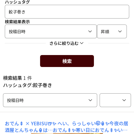
ハッシュタグ
検索結果表示
投稿日時
昇順
さらに絞り込む
検索
検索結果
1 件
ハッシュタグ:餃子巻き
投稿日時
おでん🍢 × YEBISU🍺✨
へい、らっしゃい🤭🏮✨今夜の居
酒屋とんちゃん🏮は…おでん🍢✨寒い日におでん🍢✨いい