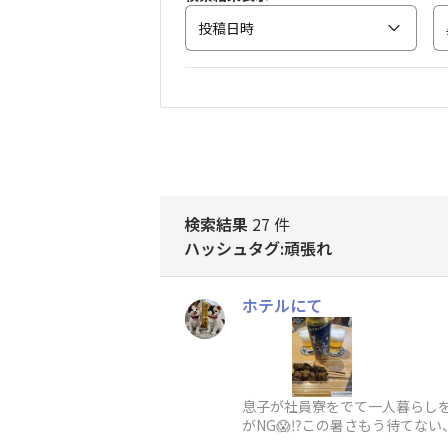
投稿日時
検索結果
27 件
ハッシュタグ:頑張れ
ホテルにて
息子が社員寮をでて一人暮らし
がNG😱⁉️この暑さもう待てな
だ仕事から戻ってこず😢けど暑