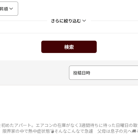
昇順
さらに絞り込む
検索
投稿日時
を初めたアパート。エアコンの在庫がなく3週間待ちに待った日曜日の取
い、限界家の中で熱中症状態💣そんなこんなで急遽 父母は息子の元へ
い中戻って