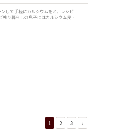
チンして手軽にカルシウムをと、レシピ
けど独り暮らしの息子にはカルシウム良い
1
2
3
›