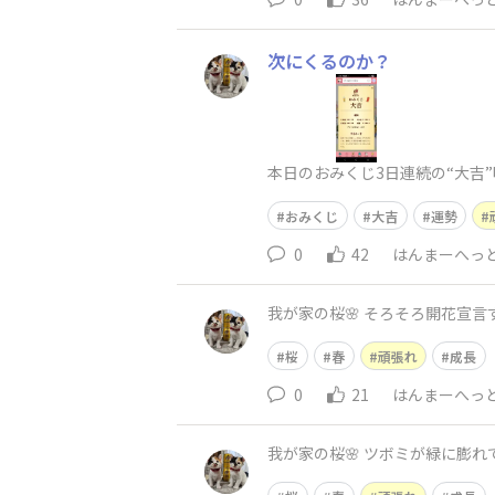
次にくるのか？
本日のおみくじ3日連続の“大吉
おみくじ
大吉
運勢
0
42
はんまーへっ
我が家の桜🌸 そろそろ開花宣言
桜
春
頑張れ
成長
0
21
はんまーへっ
我が家の桜🌸 ツボミが緑に膨