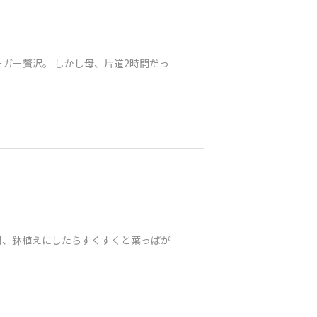
ーガー贅沢。 しかし母、片道2時間だっ
君、鉢植えにしたらすくすくと葉っぱが