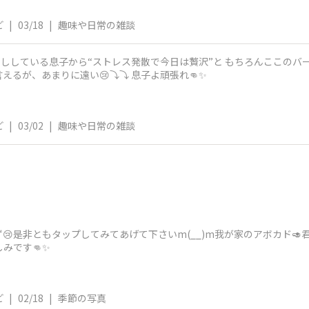
ど
|
03/18
|
趣味や日常の雑談
らししている息子から“ストレス発散で今日は贅沢”と もちろんここのバ
るが、あまりに遠い😢⤵️⤵️ 息子よ頑張れ👊✨
ど
|
03/02
|
趣味や日常の雑談
ず😢是非ともタップしてみてあげて下さいm(__)m我が家のアボカド
みです👊✨
ど
|
02/18
|
季節の写真