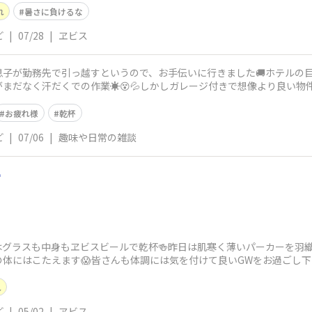
れ
暑さに負けるな
ど
|
07/28
|
ヱビス
息子が勤務先で引っ越すというので、お手伝いに行きました🚚ホテルの目
まだなく汗だくでの作業☀️😵💦しかしガレージ付きで想像より良い物件
かなと😃
お疲れ様
乾杯
ど
|
07/06
|
趣味や日常の雑談

はグラスも中身もヱビスビールで乾杯🍻昨日は肌寒く薄いパーカーを羽
の体にはこたえます😱皆さんも体調には気を付けて良いGWをお過ごし下
れ
ど
|
05/02
|
ヱビス