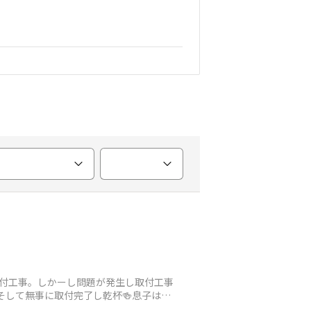
付工事。しかーし問題が発生し取付工事
そして無事に取付完了し乾杯🍻息子はま