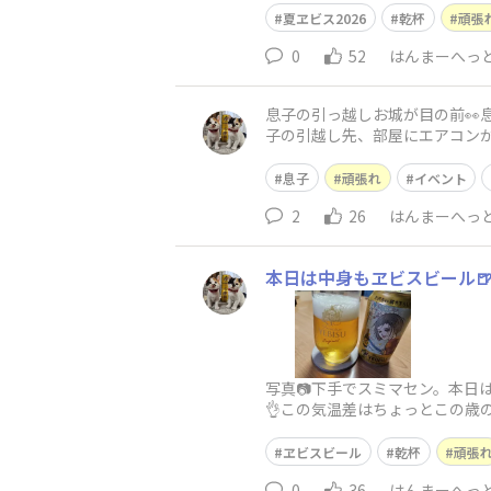
夏ヱビス2026
乾杯
頑張
0
52
はんまーへっ
息子の引っ越しお城が目の前👀
子の引越し先、部屋にエアコンが
な車も暇な時間にいじれて良いの
息子
頑張れ
イベント
2
26
はんまーへっ
本日は中身もヱビスビール
写真📷下手でスミマセン。本日
👌この気温差はちょっとこの歳
ヱビスビール
乾杯
頑張
0
36
はんまーへっ