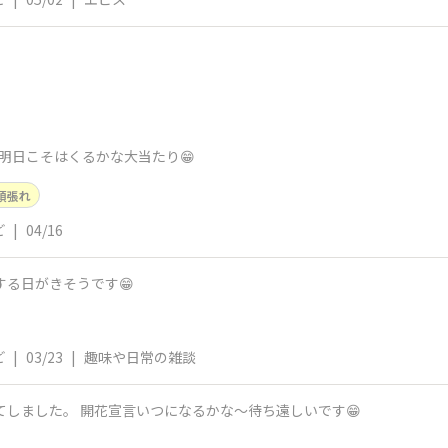
”明日こそはくるかな大当たり😁
頑張れ
ど
|
04/16
する日がきそうです😁
ど
|
03/23
|
趣味や日常の雑談
れてしました。 開花宣言いつになるかな～待ち遠しいです😁