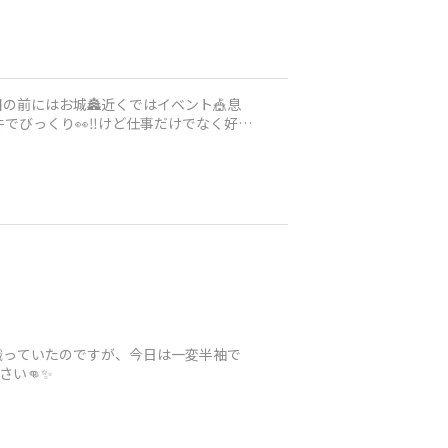
の前にはお城🏯近くではイベント🎪息
でびっくり👀‼️けど仕事だけでなく好き
織っていたのですが、今日は一変半袖で
さい👊✨