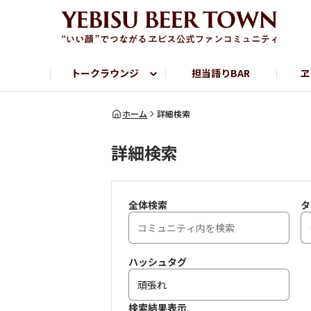
トークラウンジ
担当語りBAR
ヱ
フリートーク
ヱビス提供店情報
ヱビスブランドサイト
ヱビスフォト
YEBISU BAR
YEBISU BREWE
ホーム
詳細検索
詳細検索
サッポロビール公式Instagram
全体検索
タ
ハッシュタグ
検索結果表示