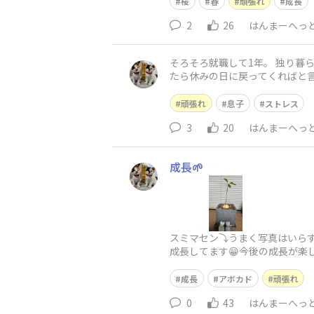
桜
春
頑張れ
成長
2
26
はんまーへっ
そろそろ就職して1年。 独り暮
たら休みの日に戻ってくればと言え
頑張れ
息子
ストレス
3
20
はんまーへっ
成長🌱
スミマセン⤵️うまく写真はいら
成長してます😁今後の成長が楽し
成長
アボカド
頑張れ
0
43
はんまーへっ