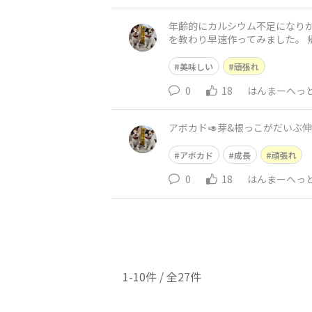
年齢的にカルシウム不足になり
を教わり早速作ってみました。 
かもです。 もちろん私にも👊✨
美味しい
頑張れ
0
18
はんまーへっ
アボカド🥑芽&根っこがだいぶ伸
アボカド
成長
頑張れ
0
18
はんまーへっ
1-10件 / 全27件