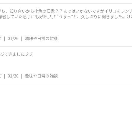
がち、知り合いから小魚の佃煮？？まではいかないですがイリコをレン
帰省していた息子にも好評⤴️⤴️ “うまっ”と、久しぶりに聞きました。
ど
|
01/26
|
趣味や日常の雑談
びてきました⤴️⤴️
ど
|
01/20
|
趣味や日常の雑談