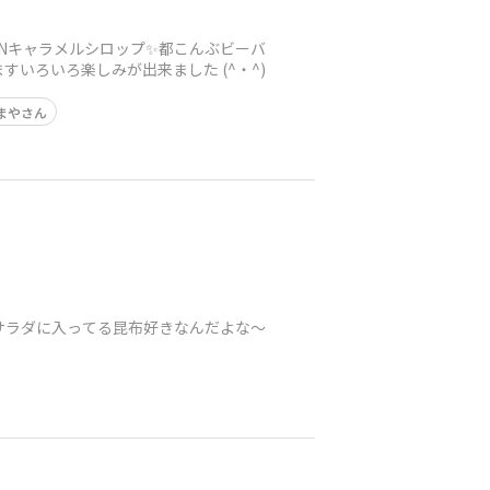
Nキャラメルシロップ✨都こんぶビーバ
いろいろ楽しみが出来ました (^・^)
まやさん
サラダに入ってる昆布好きなんだよな〜