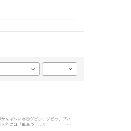
い🍻😋グビッ、グビッ、プハ
 個人的には「薫満つ」より