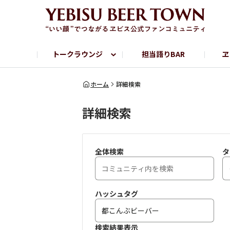
トークラウンジ
担当語りBAR
ヱ
フリートーク
ヱビス提供店情報
ヱビスブランドサイト
ヱビスフォト
YEBISU BAR
YEBISU BREWE
ホーム
詳細検索
詳細検索
サッポロビール公式Instagram
全体検索
タ
ハッシュタグ
検索結果表示