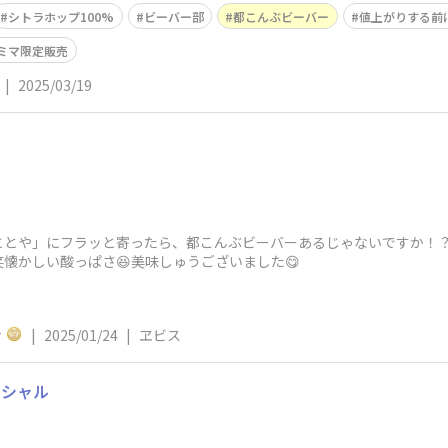
シトラホップ100%
ビーバー部
都こんぶビーバー
値上がりする前
ミマ限定販売
|
2025/03/19
とや」にフラッと寄ったら、都こんぶビーバーあるじゃないですか！？
懐かしい酸っぱさ😆美味しゅうございました😋
ィ
|
2025/01/24
|
ヱビス
ペシャル