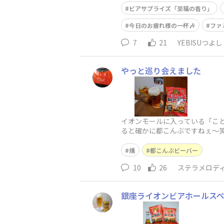
ビアサプライズ「至福の香り」
今日のお疲れ様の一杯🎶
ファ
7
21
YEBISUつよし
やっと巡り会えました
イオンモールに入っている「こと
ると確かに都こんぶですねぇ〜笑
燻
都こんぶビーバー
10
26
ステラメロデ
銀座ライオンビアホールス