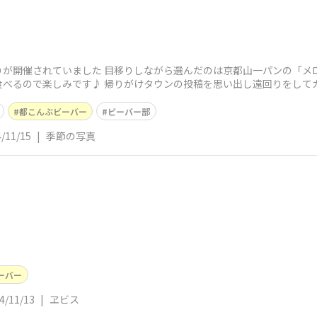
が開催されていました 目移りしながら選んだのは京都山一パンの「メロ
べるので楽しみです♪ 帰りがけタウンの投稿を思い出し遠回りをしてカ
都こんぶビーバー
ビーバー部
/11/15
|
季節の写真
ーバー
4/11/13
|
ヱビス