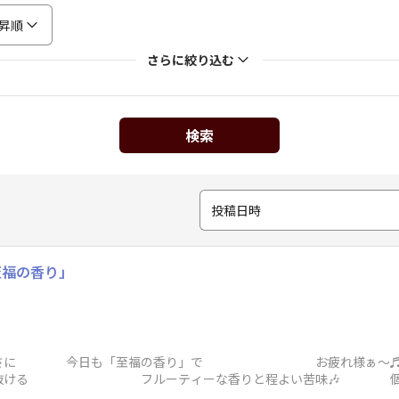
昇順
さらに絞り込む
検索
投稿日時
至福の香り」
美味さに 今日も「至福の香り」で お疲れ様ぁ〜♬かんぱ〜
後に鼻から抜ける フルーティーな香りと程よい苦味
かなぁ🤭