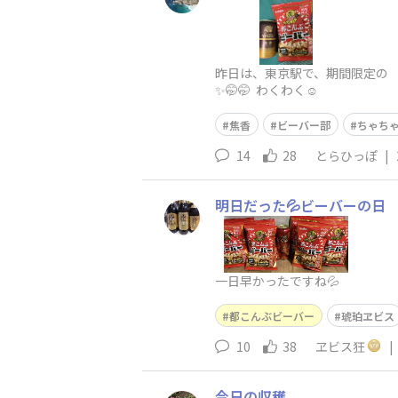
昨日は、東京駅で、期間限定の 
✨🤭🤭 わくわく☺️
焦香
ビーバー部
ちゃちゃ
14
28
とらひっぽ
|
明日だった💦ビーバーの日
一日早かったですね💦
都こんぶビーバー
琥珀ヱビス
10
38
ヱビス狂
|
今日の収穫