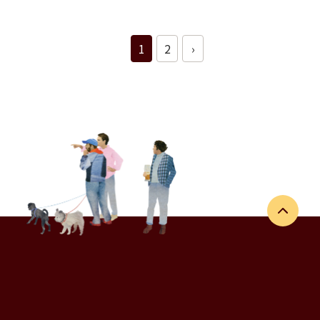
1
2
›