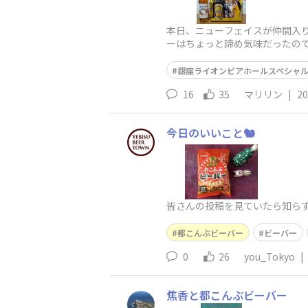
本日、ニューフェイスが仲間入り
ーはちょっと諦め気味だったので
銀座ライオンビアホールスペシャ
16
35
マリリン
|
20
今日のいいこと🐿️
皆さんの投稿を見ていたら知ら
都こんぶビーバー
ビーバー
0
26
you_Tokyo
|
焦香と都こんぶビーバー