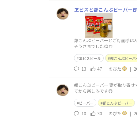
ヱビスと都こんぶビーバー
都こんぶビーバーとご対面🤣
そうさまでした😋🍺
ヱビスビール
都こんぶビーバ
13
47
のぴた
|
2
都こんぶビーバー 妻が取り寄せていたのがついに届いたと連絡がありました。妻がひと足先に食べたそうで甘酸っぱくて美味しいとの事。 帰っ
てから楽しみです😊
ビーバー
都こんぶビーバー
10
30
のぴた
|
2