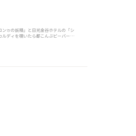
ン🍈の妖精」と日光金谷ホテルの「シ
ルディを覗いたら都こんぶビーバー🦫