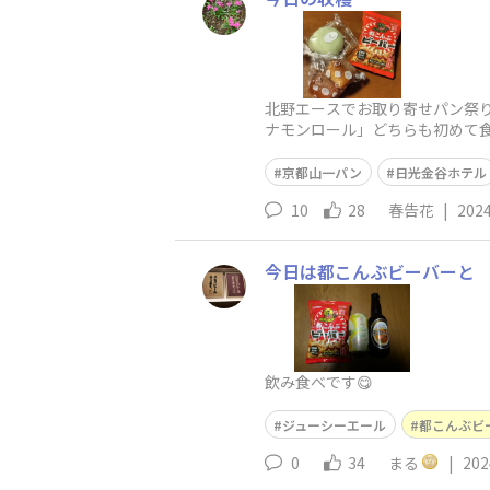
北野エースでお取り寄せパン祭り
ナモンロール」どちらも初めて食
が！情報をくださった
京都山一パン
日光金谷ホテル
10
28
春告花
|
2024
今日は都こんぶビーバーと
飲み食べです😋
ジューシーエール
都こんぶビ
0
34
まる
|
202