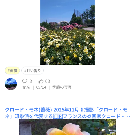
薔薇
甘い香り
3
63
せん
|
05/14
|
季節の写真
クロード・モネ(薔薇)
2025年11月📱撮影「クロード・モ
ネ」印象派を代表する🇫🇷フランスの🎨画家クロード・モ
ネに由来。花言葉 「気品」「輝かしい」「温かい心」