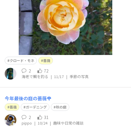
クロード・モネ
薔薇
2
72
海老で鯛を釣る
|
11/17
|
季節の写真
今年最後の庭の薔薇🌹
薔薇
ガーデニング
秋の庭
2
31
pippo
|
10/24
|
趣味や日常の雑談