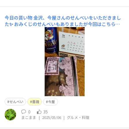
今日の貰い物
金沢、今屋さんのせんべいをいただきまし
た✨ おみくじのせんべいもありましたが今回はこちらを
チョイス🥰 薔薇のパッケージが麗しいです🌹😊
せんべい
薔薇
今屋
0
35
まこまま
|
2025/05/06
|
グルメ・料理