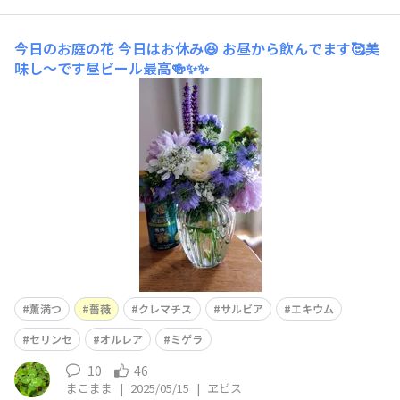
今日のお庭の花
今日はお休み😆 お昼から飲んでます🥰美
味し〜です昼ビール最高🍻✨✨
薫満つ
薔薇
クレマチス
サルビア
エキウム
セリンセ
オルレア
ミゲラ
10
46
まこまま
|
2025/05/15
|
ヱビス