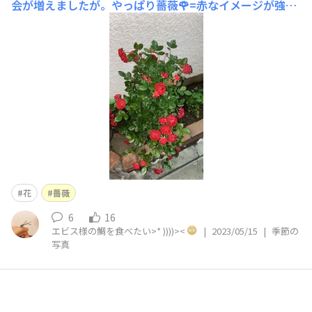
会が増えましたが。やっぱり薔薇🌹=赤なイメージが強い
私です。艶やかな緑の葉っぱとのコントラストが素敵で
す。葉が虫食い…どんだけ美味いんだろ？笑
花
薔薇
6
16
エビス様の鯛を食べたい>* ))))><
|
2023/05/15
|
季節の
写真