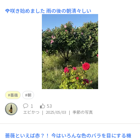
🌹咲き始めました
雨の後の朝清々しい
薔薇
朝
1
53
エビかつ
|
2025/05/03
|
季節の写真
薔薇といえば赤？！
今はいろんな色のバラを目にする機