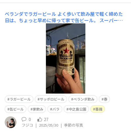
ベランダでラガービール
よく歩いて飲み屋で軽く締めた
日は、ちょっと早めに帰って家で缶ビール。 スーパーが
まだ開いてる時間の帰宅。 コンビニじゃなくてスーパー
で買ったサッポロラガービール缶を片手に都会の光を見つ
つベランダで飲み直す夜を過ごしました。 この日はラン
チにナンとインドカレーを食べてゆっ
ラガービール
サッポロビール
ベランダ飲み
春
缶ビール
家飲み
バラ
中之島公園
薔薇
0
27
フジコ
|
2025/05/30
|
季節の写真