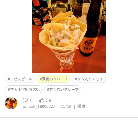
品※栗ゴロゴロのクレープ（ クリームチーズ＆トッピン
グのアイス） ※甘くないBLTクレープお酒好きの店主
が作る甘さ控えめのクレープにはYEBISU🍻がよく合う！
深夜まで空いているので、はしご酒の〆めのクレープを、
と立ち寄った
ヱビスビール
深夜のクレープ
ラム入りチャイ
学大十字街商店街
甘くないクレープ
0
59
ombak_18900225
|
12/10
|
関東