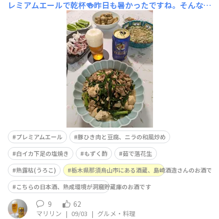
レミアムエールで乾杯🍻昨日も暑かったですね。そんな時
はニンニク食べたいな🧄でも平日だしね💦と言うことでニ
ラを使って一品を豚ひき肉と豆腐、ニラの和風炒め、白イ
カ下足塩焼き、もずく酢、スティックきゅうり、そして茹
で落花生残りとともに美味しかったです ご馳走さまでし
た🙏
プレミアムエール
豚ひき肉と豆腐、ニラの和風炒め
白イカ下足の塩焼き
もずく酢
茹で落花生
熟露枯(うろこ)
栃木県那須烏山市にある酒蔵、島崎酒造さんのお酒です
こちらの日本酒、熟成環境が洞窟貯蔵庫のお酒です
9
62
マリリン
|
09/03
|
グルメ・料理