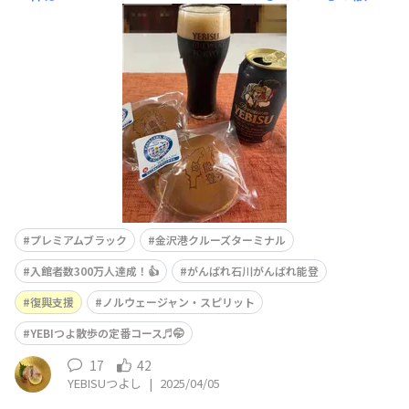
コース 金沢港クルーズターミナル入館者
300万人達成記念でいただいた どら焼
きとプレミアムブラックで🍻🎶達成セレモニーは終わって
ましたが来館者お一人づつにめでたいどら焼きの🎁お福わ
け🎊👏👏ほんまは豪華客船
プレミアムブラック
金沢港クルーズターミナル
入館者数300万人達成！👍
がんばれ石川がんばれ能登
復興支援
ノルウェージャン・スピリット
YEBIつよ散歩の定番コース♬🤭
17
42
YEBISUつよし
|
2025/04/05