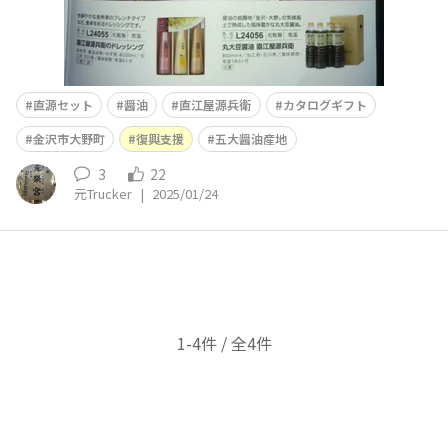
直源セット
醤油
直江屋源兵衛
カタログギフト
金沢市大野町
復興支援
五大醤油産地
3
22
元Trucker
|
2025/01/24
1-4件 / 全4件