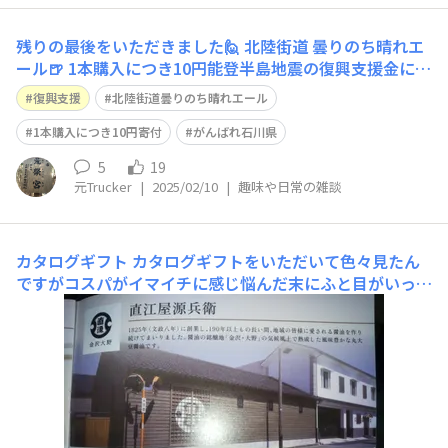
残りの最後をいただきました🙋 北陸街道 曇りのち晴れエ
ール🍺 1本購入につき10円能登半島地震の復興支援金にな
ります🙇
復興支援
北陸街道曇りのち晴れエール
1本購入につき10円寄付
がんばれ石川県
5
19
元Trucker
|
2025/02/10
|
趣味や日常の雑談
カタログギフト
カタログギフトをいただいて色々見たん
ですがコスパがイマイチに感じ悩んだ末にふと目がいった
商品がこの醤油🧐 実は金沢市の会社で微力ながら力にな
ればと😅頼みました😌 もしかしたらYEBIつよパワーでコ
ントロールされたのかも⁉️😱