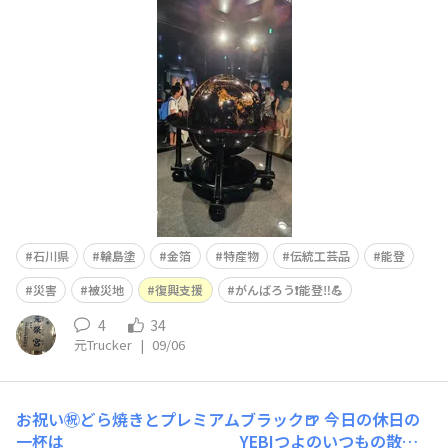
見て中に入る🚶石川県の特産物、工芸品等色々見て最後出
口付近で震災の映像が😞 思わず涙が😢娘には気づかれな
いように誤魔化した😮‍💨 まだまだ十分ではない悲しくなっ
た
石川県
輪島塗
金箔
特産物
伝統工芸品
能登
災害
被災地
復興支援
がんばろう❗️能登‼️💪
4
34
元Trucker
|
09/06
お祝い㊗️どら焼きとプレミアムブラック🍺
今日の休日の
一杯は YEBIつよのいつもの散歩