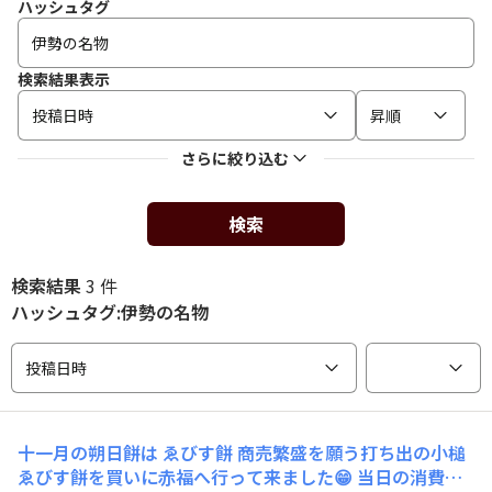
ハッシュタグ
検索結果表示
投稿日時
昇順
さらに絞り込む
検索
検索結果
3 件
ハッシュタグ:伊勢の名物
投稿日時
十一月の朔日餅は ゑびす餅 商売繁盛を願う打ち出の小槌
ゑびす餅を買いに赤福へ行って来ました😁 当日の消費期