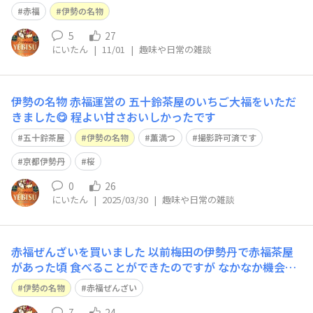
限なのでのちほどいただきます🍴🙏
赤福
伊勢の名物
5
27
にいたん
|
11/01
|
趣味や日常の雑談
伊勢の名物 赤福運営の 五十鈴茶屋のいちご大福をいただ
きました😋 程よい甘さおいしかったです
五十鈴茶屋
伊勢の名物
薫満つ
撮影許可済です
京都伊勢丹
桜
0
26
にいたん
|
2025/03/30
|
趣味や日常の雑談
赤福ぜんざいを買いました 以前梅田の伊勢丹で赤福茶屋
があった頃 食べることができたのですが なかなか機会が
ない中一度買ってみることに しました おいしいと思っ
伊勢の名物
赤福ぜんざい
てます😋
7
24