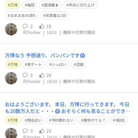
ムが空いてて次フィリピンも少しの並び、空飛ぶ自動車も
万博
梅田
居酒屋🏮
早めに切り上げ
見て昼食をとる😋 休憩してぶらぶら歩くとお土産屋に並
ぶ人😱 おそらく入るのに2時間はかかる様子😥 諦め大屋
まあまあの流れ
有意義な1日
根リング下のお土産屋でおみ
2
19
元Trucker
|
10/11
|
趣味や日常の雑談
万博なう 予想通り、パンパンです😱
万博
東ゲート
いっぱい
混雑
3
24
元Trucker
|
10/10
|
趣味や日常の雑談
おはようございます。 本日、万博に行ってきます。 今日
も20数万人だと・・・😱 おそらく何も見ることができな
いかも⁉️😂 楽しんできます❗️🙋
万博
閉会近い
予約取れない
散歩がてら？
4回目
3
23
元Trucker
|
10/10
|
趣味や日常の雑談