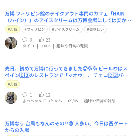
万博 フィリピン館のテイクアウト専門のカフェ「HAIN
（ハイン）」のアイスクリームは万博会場にしては安かっ
た！ ポッキー、乳ボーロでトッピング めちゃくちゃ美味
万博
フィリピン
アイスクリーム
美味しい
しかった！
0
23
タイコ
|
09/06
|
趣味や日常の雑談
先日、初めて万博に行ってきました🥵💦💦 ビール🍺はス
ペイン🇪🇸のレストランで「マオウ」、 チェコ🇨🇿パビ
リオンの屋上で「ピルスナーウルケル」を飲みました😋
万博
すごく暑かったこともあり、どちらもとてもおいしかった
です😆🍻✨
1
12
よっちゃんにいちゃん
|
09/05
|
趣味や日常の雑談
万博なう 台風もなんのその⁉️😅 人多い、今日は西ゲート
からの入場