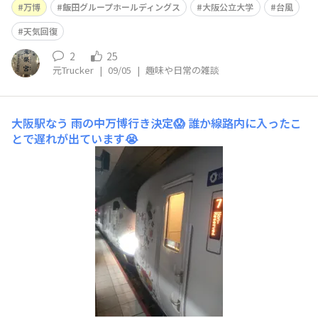
万博
飯田グループホールディングス
大阪公立大学
台風
天気回復
2
25
元Trucker
|
09/05
|
趣味や日常の雑談
大阪駅なう
雨の中万博行き決定😱 誰か線路内に入ったこ
とで遅れが出ています😭