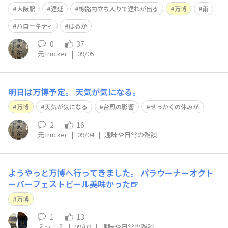
大阪駅
遅延
線路内立ち入りで遅れが出る
万博
雨
ハローキティ
はるか
0
37
元Trucker
|
09/05
明日は万博予定。 天気が気になる。
万博
天気が気になる
台風の影響
せっかくの休みが
2
16
元Trucker
|
09/04
|
趣味や日常の雑談
ようやっと万博へ行ってきました。 パラウーナーオクト
ーバーフェストビール美味かった🍺
万博
1
13
えっ！？
|
09/03
|
趣味や日常の雑談