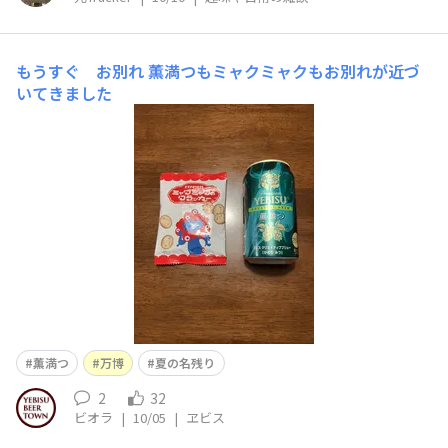
もうすぐ お別れ
薫満つもミャクミャクもお別れが近づ
いてきました
薫満つ
万博
夏の名残り
2
32
ビオラ
|
10/05
|
ヱビス