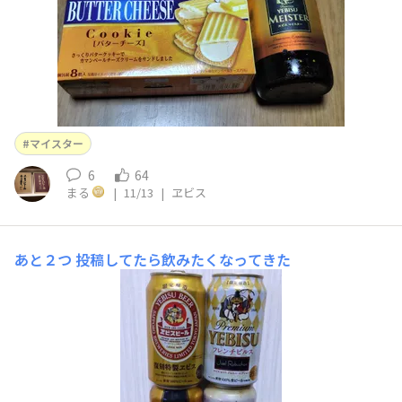
マイスター
6
64
まる
|
11/13
|
ヱビス
あと２つ
投稿してたら飲みたくなってきた