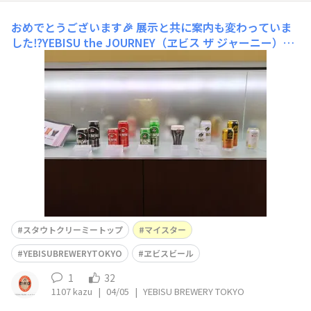
おめでとうございます🎉
展示と共に案内も変わっていま
した⁉️YEBISU the JOURNEY（ヱビス ザ ジャーニー）2,0
00円でした‼️スタウトクリーミートップ🍺マイスター🍺飲
みたぁ~~いうふふ✨ヤー✨🍻🎶🍀
スタウトクリーミートップ
マイスター
YEBISUBREWERYTOKYO
ヱビスビール
1
32
1107 kazu
|
04/05
|
YEBISU BREWERY TOKYO