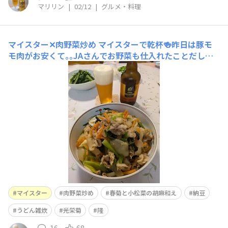
マリリン
|
02/12
|
グルメ・料理
マイスター✕肉野菜炒め
マイスターで乾杯🍻昨日は豚モ
モ肉がお安くて｡｡JAさんでお野菜も仕入れたことだし、
と言うことで生姜をおろして投入🫚の肉野菜炒めになりま
したマイスターは自己責任で🍺肉野菜炒め、春菊と小松菜
の胡麻和え、納豆、そして前日の鱈鍋のお出汁でうどん雑
炊をいただきました美味しかったです ご馳
マイスター
肉野菜炒め
春菊と小松菜の胡麻和え
納豆
うどん雑炊
光栄菊
隆