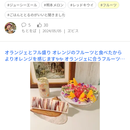
ジューシーエール
熊本メロン
レッドキウイ
フルーツ
ごはんととるのがいいと聞きました
5
30
もとをば
|
2024/05/05
|
ヱビス
オランジェとフル盛り
オレンジのフルーツと食べたから
よりオレンジを感じます✨✨ オランジェに合うフルーツは
なんだろ？