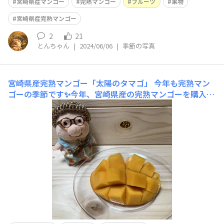
宮崎県産マンゴー
完熟マンゴー
フルーツ
果物
宮崎県産完熟マンゴー
2
21
とんちゃん
|
2024/06/06
|
季節の写真
宮崎県産完熟マンゴー「太陽のタマゴ」
今年も完熟マン
ゴーの季節です✨今年、宮崎県産の完熟マンゴーを購入す
るのは、6〜7個目(°▽°)ノエンゲル係数かなり高めですm
(_ _)m 笑今回は、宮崎県産完熟マンゴーの中でも最高
級の「太陽のタマゴ」(°▽°)ノ最高に甘くて美味しいで
す！！もう最高です！！