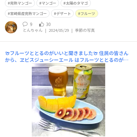
完熟マンゴー
マンゴー
太陽のタマゴ
宮崎県産完熟マンゴー
デザート
フルーツ
9
30
とんちゃん
|
2024/05/29
|
季節の写真
🍈フルーツととるのがいいと聞きました🍈
住民の皆さん
から、ヱビスジューシーエール はフルーツととるのがい
いと聞きましたので、熊本メロンを頂いたのを機会に、そ
れにニュージーランドのレッドキウイを合わせて楽しみま
した。醸造家の有友亮太さんおすすめの通り、フルーツと
合うのには驚きました。ビールの苦味がとても優しいの
と、フルーツと共通する酸味や香