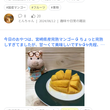
トレーゼアイスは、何にしようかなぁ、、✨と、考え中で
す、✨
国産マンゴー
フルーツ
果物
8
20
とんちゃん
|
2024/06/12
|
趣味や日常の雑談
今日のおやつは、宮崎県産完熟マンゴー🥭
ちょっと完熟
しすぎてましたが、甘〜くて美味しいです✨🥭✨先程、ne
ws every でも宮崎県産マンゴー🥭チラッと紹介されてま
したね✨📺