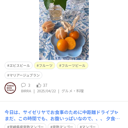
ヱビスビール
フルーツ
フルーツビール
マリアージュブラン
3
37
BIRRA
|
2025/04/22
|
グルメ・料理
今日は、サイゼリヤでお食事のために中距離ドライブ✨
まだ、この時間でも、お腹いっぱいなので、、、 夕食は
宮崎県産完熟マンゴー🥭だけにします、、✨ 寝る前のシャ
宮崎県産完熟マンゴー
完熟マンゴー
マンゴー