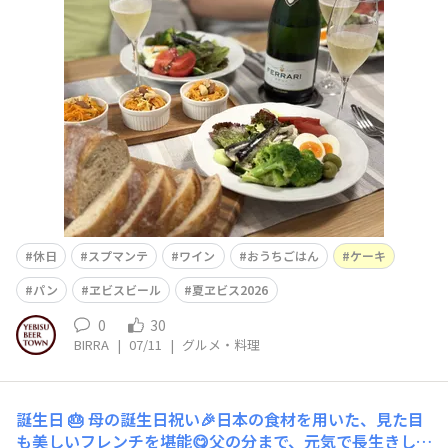
🍰イタリアのよく冷えた泡で乾杯🥂
休日
スプマンテ
ワイン
おうちごはん
ケーキ
パン
ヱビスビール
夏ヱビス2026
0
30
BIRRA
|
07/11
|
グルメ・料理
誕生日 🎂
母の誕生日祝い🎉​日本の食材を用いた、見た目
も美しいフレンチを堪能😋父の分まで、元気で長生きして