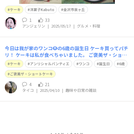
ケーキ
洋菓子Kabuto
金沢市泉ヶ丘
1
33
アンジェリン
|
2025/05/17
|
グルメ・料理
今日は我が家のワンコ🐶の6歳の誕生日 ケーキ買ってパチ
リ！ ケーキは私が食べちゃいました。 ご褒美ザ・ショー
トケーキという小さなケーキでかわいいですよ😍
ケーキ
アンリシャルパンティエ
ワンコ
誕生日
6歳
ご褒美ザ・ショートケーキ
4
21
タイコ
|
2025/04/10
|
趣味や日常の雑談