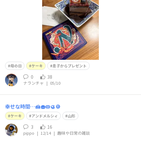
母の日
ケーキ
息子からプレゼント
0
38
ナランチャ
|
05/10
幸せな時間…🍰🧁🥧🥮🍪
ケーキ
アンドメルシィ
山形
3
16
pippo
|
12/14
|
趣味や日常の雑談