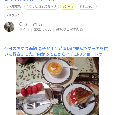
大阪阪急
マサヒコオズミパリ
ケーキ
ミニャル
ザブトン
3
19
タイコ
|
2025/07/26
|
趣味や日常の雑談
今日のおやつ🍰🥰
息子と１２時開店に並んでケーキを買
いに行きました。向かって左からイチゴのショートケー
キ、宮崎県産マンゴープリン、クレームブリュレのタルト
です。開店と同時だったので、ケーキがたくさん並んでい
ました。美味しかったです。ごちそうさま🥰💓