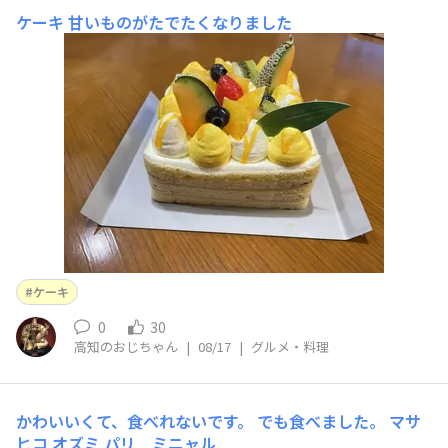
ケーキ
甘いものがたでたくなりました
ケーキ
0
30
高知のおじちゃん
|
08/17
|
グルメ・料理
かわいいくて、食べれないです。 でも食べました。 マサ
ヒコ オズミ パリ ミニャル