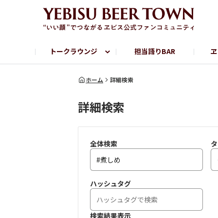
トークラウンジ
担当語りBAR
ヱ
フリートーク
ヱビス提供店情報
ヱビスブランドサイト
ヱビスフォト
YEBISU BAR
YEBISU BREWE
ホーム
詳細検索
詳細検索
サッポロビール公式Instagram
全体検索
タ
ハッシュタグ
検索結果表示