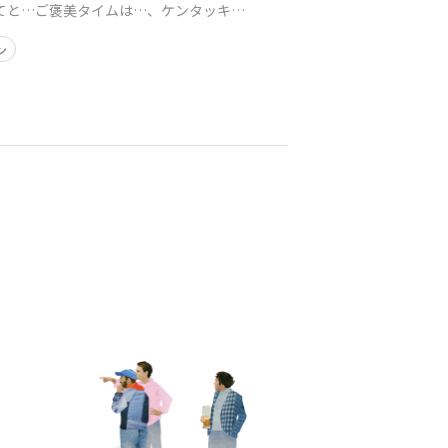
 さてと…ご褒美タイムは…、ケンタッキー
ン