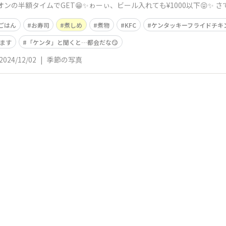
ンの半額タイムでGET😁✨ゎーぃ、ビール入れても¥1000以下😝✨
ごはん
お寿司
煮しめ
煮物
KFC
ケンタッキーフライドチキ
ます
「ケンタ」と聞くと…都会だな😏
2024/12/02
|
季節の写真