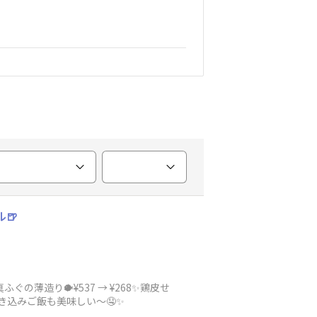
🍺
ぐの薄造り🐡¥537 → ¥268✨鶏皮せ
炊き込みご飯も美味しい〜🤤✨