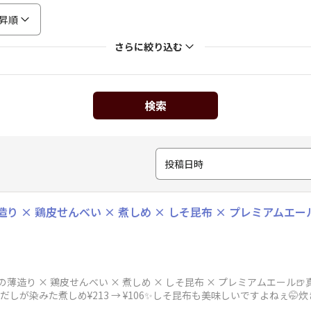
昇順
さらに絞り込む
検索
投稿日時
り × 鶏皮せんべい × 煮しめ × しそ昆布 × プレミアムエール
造り × 鶏皮せんべい × 煮しめ × しそ昆布 × プレミアムエール🍺真ふ
分量おだしが染みた煮しめ¥213 → ¥106✨しそ昆布も美味しいですよねぇ