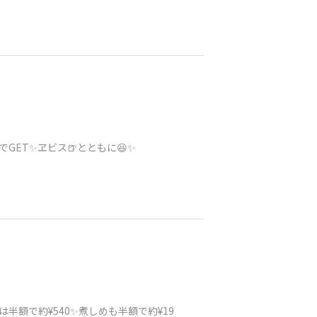
GET✨ヱビス🍺とともに😆✨
半額で約¥540✨煮しめも半額で約¥19