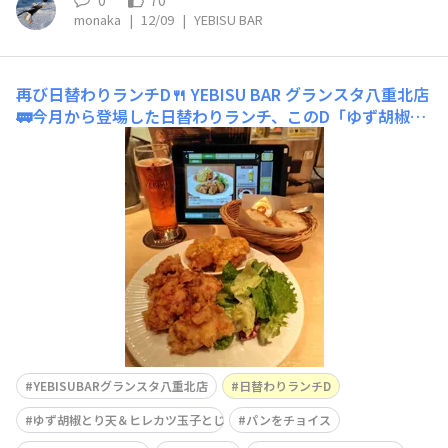
0
70
monaka
|
12/09
|
YEBISU BAR
再び日替わりランチD🍴
YEBISU BAR グランスタ八重北店
🚃今月から登場した日替わりランチ、このD「ゆず胡椒と
り天＆ヒレカツ玉子とじ」が一番好みでリピ😋美味しく
てボリューミー、パンをチョイスしたので文字通り腹パン
に😆ゴールド＆アンバーなどと共に🍺
YEBISUBARグランスタ八重北店
日替わりランチD
ゆず胡椒とり天＆ヒレカツ玉子とじ
パンをチョイス