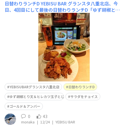
日替わりランチD
YEBISU BAR グランスタ八重北店、今
日、4回目にして最後の日替わりランチD「ゆず胡椒とり
天＆ヒレカツ玉子とじ」😋おつまみにはやはりこのDが一
番好み😆サラダをチョイスしておつまみランチ🍴ゴール
ド＆アンバーなどと共に🍺 年明けからの日替わりランチ
は多少リニューアルされる模様❗😆&nbs
YEBISUBARグランスタ八重北店
日替わりランチD
ゆず胡椒とり天＆ヒレカツ玉子とじ
サラダをチョイス
ゴールド＆アンバー
0
43
monaka
|
12/24
|
YEBISU BAR