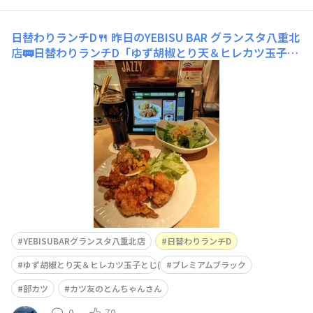
日替わりランチD🍴
昨日のYEBISU BAR グランスタ八重北
店🚃日替わりランチD「ゆず胡椒とり天＆ヒレカツ玉子と
じ」をサラダで🍴プレミアムブラックなどと共に🍺
YEBISUBARグランスタ八重北店
日替わりランチD
ゆず胡椒とり天＆ヒレカツ玉子とじ(サラダ)
プレミアムブラック
部カツ
カツ友のとんちゃんさん