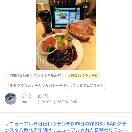
ミグラスメンチカツ＆バターチキンカレー」パンで😋プ
レミアムブラックなどと共に🍺
YEBISUBARグランスタ八重北店
日替わりランチD
デミグラスメンチカツ＆バターチキンカレー(パン)
プレミアムブラック
2
71
monaka
|
04/09
|
YEBISU BAR
リニューアル🍴日替わりランチD
昨日のYEBISU BAR グラ
ンスタ八重北店年明けリニューアルされた日替わりランチ