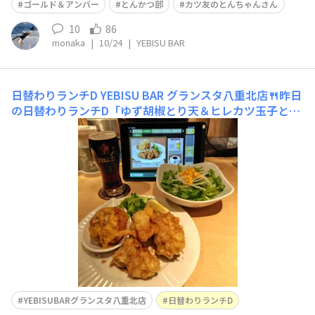
ゴールド＆アンバー
とんかつ部
カツ友のとんちゃんさん
10
86
monaka
|
10/24
|
YEBISU BAR
日替わりランチD
YEBISU BAR グランスタ八重北店🍴昨日
の日替わりランチD「ゆず胡椒とり天＆ヒレカツ玉子と
じ」、ボリューミーなのでサラダをチョイス😋これはお
つまみセットとしてリーズナブル😊ブラック＆ゴールド
などと共に🍺
YEBISUBARグランスタ八重北店
日替わりランチD