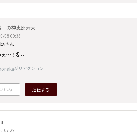
唯一の神恵比寿天
0/08 00:38
akaさん
ぇ〜！🤭👏
がリアクション
onaka
いいね
返信する
zu
7 07:28