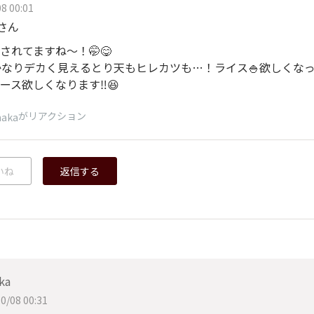
8 00:01
aさん
されてますね〜！🤭😋
かなりデカく見えるとり天もヒレカツも…！ライス🍚欲しくなっち
ース欲しくなります‼️😆
がリアクション
aka
いね
返信する
ka
0/08 00:31