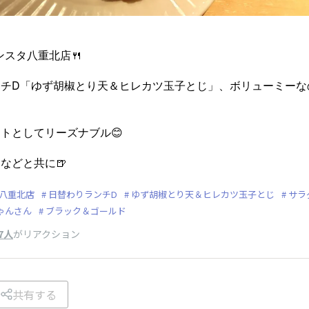
ランスタ八重北店🍴
ンチD「ゆず胡椒とり天＆ヒレカツ玉子とじ」、ボリューミーな
トとしてリーズナブル😊
などと共に🍺
タ八重北店
日替わりランチD
ゆず胡椒とり天＆ヒレカツ玉子とじ
サラ
ゃんさん
ブラック＆ゴールド
7人
がリアクション
共有する