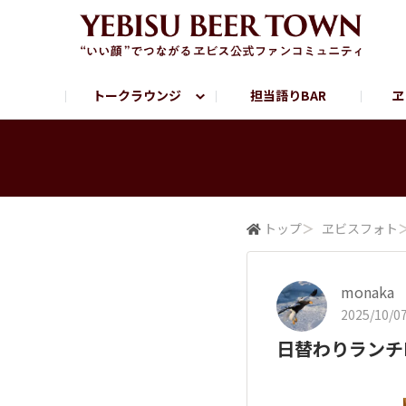
トークラウンジ
担当語りBAR
ヱ
フリートーク
ヱビス提供店情報
ヱビスブランドサイト
ヱビスフォト
YEBISU BAR
YEBISU BREWE
サッポロビール公式Instagram
トップ
＞
ヱビスフォト
monaka
2025/10/07
日替わりランチ