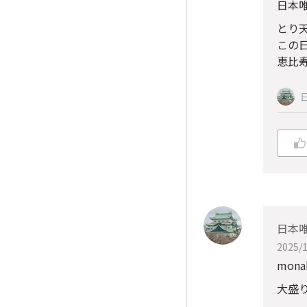
日本
とり
この
恵比
日本
2025/1
mon
大盛り