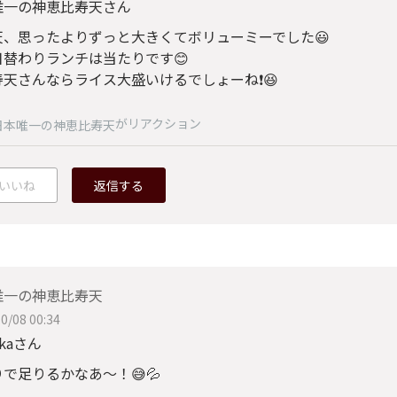
唯一の神恵比寿天さん
天、思ったよりずっと大きくてボリューミーでした😃
日替わりランチは当たりです😊
寿天さんならライス大盛いけるでしょーね❗😆
がリアクション
日本唯一の神恵比寿天
いいね
返信する
唯一の神恵比寿天
0/08 00:34
akaさん
で足りるかなあ〜！😅💦