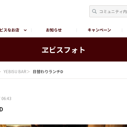
ビスなお店
お知らせ
キャンペーン
RY TOKYO
YEBISU BREWERY TOKYO公式LINE
サ
ヱビスフォト
＞
YEBISU BAR
＞
日替わりランチD
 06:43
D