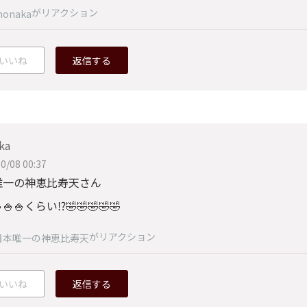
がリアクション
onaka
いいね
返信する
ka
0/08 00:37
唯一の神恵比寿天さん
🍚🍚くらい⁉️🤣🤣🤣🤣🤣
がリアクション
日本唯一の神恵比寿天
いいね
返信する