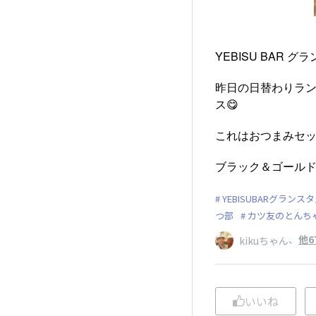
YEBISU BAR グ
昨日の日替わりラ
ス😋
これはおつまみセッ
ブラック＆ゴールド
YEBISUBARグランス
つ部
カツ友のとんち
、
他6
kikuちゃん
いいね