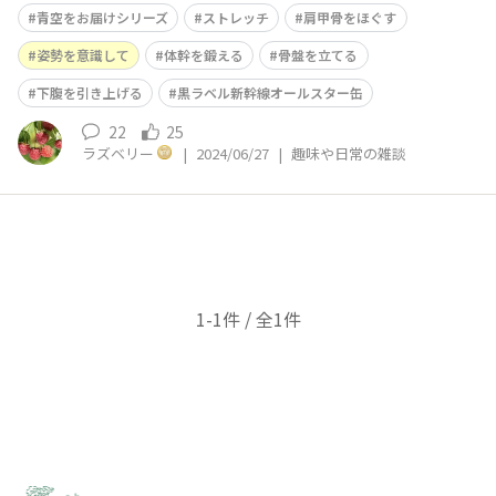
度、予想最高気温は26度です。 今日のストレッチは、難
青空をお届けシリーズ
ストレッチ
肩甲骨をほぐす
易度⭐️⭐️ 立って行うとより効果がありますが、座ってでも
大丈夫です。 骨盤を立てて、下腹を引き上げて背筋を伸
姿勢を意識して
体幹を鍛える
骨盤を立てる
ばしましょう。
下腹を引き上げる
黒ラベル新幹線オールスター缶
22
25
ラズベリー
|
2024/06/27
|
趣味や日常の雑談
1-1件 / 全1件